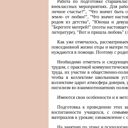
Работа по подготовке старшеклас
внеклассных мероприятиях. Для раб
личное счастье?", "Что значит быть 
земле- от любви!", "Что значит насто
родом из детства", "Юноша и девуш
"Берегите матерей!" (поэты настоящег
литературе), "Вот и пришла любовь" (
Как уже отмечалось, рассматривае
повседневной жизни отцы и матери то
нуждаются в помощи. Поэтому с родит
Необходимо отметить и следующее
трудом, с практикой коммунистическо
труда, их участие в общественно-пол
чтобы в коллективе школьников ус
коллективе царит атмосфера доверия,
нигилизм во взаимоотношениях полов
Имеются свои особенности и в мето
Подготовка к проведению этих з
воспитанности учащихся, с семьям
материалов к урокам; ознакомление с
На занятиях по этике и психологи