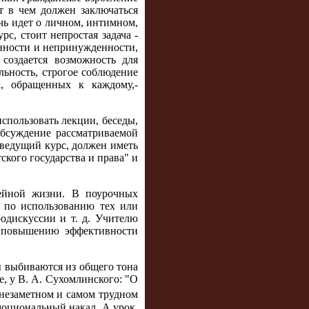
т в чем должен заключаться
чь идет о личном, интимном,
с, стоит непростая задача -
анности и непринужденности,
создается возможность для
льность, строгое соблюдение
м, обращенных к каждому,-
спользовать лекции, беседы,
обсуждение рассматриваемой
 ведущий курс, должен иметь
кого государства и права" и
мейной жизни. В поурочных
и по использованию тех или
одискуссии и т. д. Учителю
к повышению эффективности
ы выбиваются из общего тона
, у В. А. Сухомлинского: "О
е незаметном и самом трудном
моциональный накал. А урок,