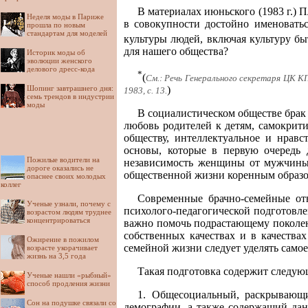
В материалах июньского (1983 г.)
Неделя моды в Париже
в совокупности достойно именоватьс
прошла по новым
стандартам для моделей
культуры людей, включая культуру бы
для нашего общества?
Историк моды об
эволюции женского
делового дресс-кода
*
(
См.: Речь Генерального секретаря ЦК К
Шопинг завтрашнего дня:
)
1983, с. 13.
семь трендов в индустрии
моды
В социалистическом обществе брак
любовь родителей к детям, самокрити
обществу, интеллектуальное и нравс
основы, которые в первую очередь 
Пожилые водители на
независимость женщины от мужчины,
дороге оказались не
общественной жизни коренным образо
опаснее своих молодых
коллег
Современные брачно-семейные от
Ученые узнали, почему с
психолого-педагогической подготовле
возрастом людям труднее
концентрироваться
важно помочь подрастающему поколен
собственных качествах и в качества
Ожирение в пожилом
семейной жизни следует уделять само
возрасте укорачивает
жизнь на 3,5 года
Такая подготовка содержит следую
Ученые нашли «рыбный»
способ продления жизни
1. Общесоциальный, раскрывающ
Сон на подушке связали со
демографии, а также содержащий дан