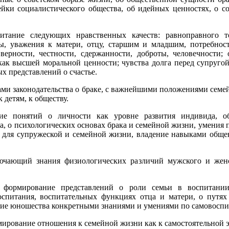
йки социалистического общества, об идейных ценностях, о с
итание следующих нравственных качеств: равноправного т
бы, уважения к матери, отцу, старшим и младшим, потребно
 верности, честности, сдержанности, доброты, человечности;
к высшей моральной ценности; чувства долга перед супругой 
х представлений о счастье.
ами законодательства о браке, с важнейшими положениями семей
 детям, к обществу.
ние понятий о личности как уровне развития индивида, о
 о психологических основах брака и семейной жизни, умения 
х для супружеской и семейной жизни, владение навыками общен
лючающий знания физиологических различий мужского и женс
 формирование представлений о роли семьи в воспитании 
оспитания, воспитательных функциях отца и матери, о путя
ение юношества конкретными знаниями и умениями по самовоспи
ирование отношения к семейной жизни как к самостоятельной э