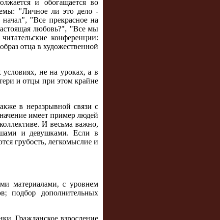
олжается и обогащается во
емы: "Личное ли это дело -
 начал", "Все прекрасное на
 настоящая любовь?", "Все мы
 читательские конференции:
(образ отца в художественной
условиях, не на уроках, а в
тери и отцы при этом крайне
акже в неразрывной связи с
значение имеет пример людей
коллективе. И весьма важно,
ошами и девушками. Если в
тся грубость, легкомыслие и
ми материалами, с уровнем
ов; подбор дополнительных
нки. Гражданское взросление