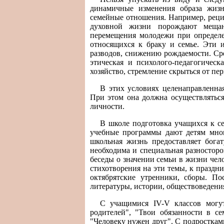
динамичные изменения образа жизн
семейные отношения. Например, рец
духовной жизни порождают мещан
перемещения молодежи при определе
относящихся к браку и семье. Эти 
разводов, снижению рождаемости. Сре
этическая и психолого-педагогическ
хозяйство, стремление скрыться от пе
В этих условиях целенаправленная
При этом она должна осуществляться
личности.
В школе подготовка учащихся к с
учебные программы дают детям мног
школьная жизнь предоставляет бога
необходима и специальная разносторо
беседы о значении семьи в жизни чело
стихотворения на эти темы, к праздн
октябрятские утренники, сборы. По
литературы, истории, обществоведения
С учащимися IV-V классов могут
родителей", "Твои обязанности в с
"Человеку нужен друг". С подростками