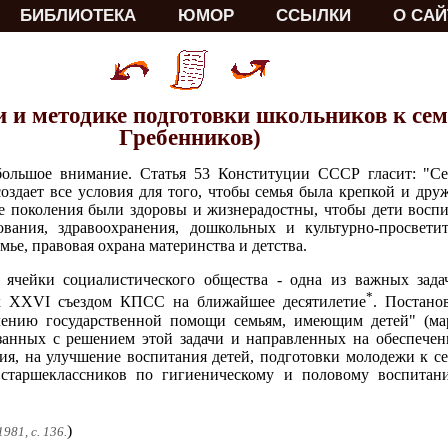
БИБЛИОТЕКА
ЮМОР
ССЫЛКИ
О САЙ
 и методике подготовки школьников к сем
Гребенников)
большое внимание. Статья 53 Конституции СССР гласит: "Се
 создает все условия для того, чтобы семья была крепкой и др
е поколения были здоровы и жизнерадостны, чтобы дети воспи
ования, здравоохранения, дошкольных и культурно-просвети
ье, правовая охрана материнства и детства.
ячейки социалистического общества - одна из важных задач
*
х XXVI съездом КПСС на ближайшее десятилетие
. Постан
нию государственной помощи семьям, имеющим детей" (март
занных с решением этой задачи и направленных на обеспечен
ия, на улучшение воспитания детей, подготовки молодежи к се
 старшеклассников по гигиеническому и половому воспитан
)
981, с. 136.