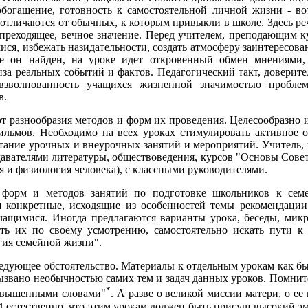
обогащение, готовность к самостоятельной личной жизни - во
 отличаются от обычных, к которым привыкли в школе. Здесь ре
еходящее, вечное значение. Перед учителем, преподающим кур
ися, избежать назидательности, создать атмосферу заинтересов
де он найден, на уроке идет откровенный обмен мнениями, 
за реальных событий и фактов. Педагогический такт, доверите
 взволнованность учащихся жизненной значимостью пробле
в.
т разнообразия методов и форм их проведения. Целесообразно и
фильмов. Необходимо на всех уроках стимулировать активное 
тание урочных и внеурочных занятий и мероприятий. Учитель,
давателями литературы, обществоведения, курсов "Основы Советс
ия и физиология человека), с классными руководителями.
л форм и методов занятий по подготовке школьников к се
ся конкретные, исходящие из особенностей темы рекомендаци
ащимися. Иногда предлагаются варианты урока, беседы, микр
ать их по своему усмотрению, самостоятельно искать пути 
гия семейной жизни".
ледующее обстоятельство. Материалы к отдельным урокам как б
вызвано необычностью самих тем и задач данных уроков. Помните
*
звышенными словами"
. А разве о великой миссии матери, о е
 естественно, что этим урокам должен быть присущ высокий э