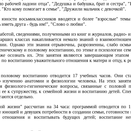
о рабочей ладони отца", "Дедушка и бабушка, брат и сестра", "
 "Кто кому помогает в семье", "Дружили мальчик с девочкой".
юности восьмиклассников вводятся и более "взрослые" темы 
 иметь друга - будь им!", "Слово о любви".
аботой, сведениями, полученными из книг и журналов, радио- и
тарших классах накапливается немало знаний о взаимоотноше
ании. Однако эти знания отрывочны, разрозненны, слабо осмы
иеническому и половому воспитанию, по этике и психологии с
убже осознать их. Эти занятия являются завершающим этапом
по воспитанию уважительного отношения к матери и отцу, к ро
 половому воспитанию отводится 17 учебных часов. Они ста
го изучению анатомии и физиологии человека. На этих заняти
тся физиолого-гигиенические вопросы, связанные с половой
й ее к супружеству, к семейной жизни и воспитанию детей. С
гаются отдельно.
ой жизни" рассчитан на 34 часа: программой отводится по 1
у юношей и девушек потребности в создании семьи, готовности 
е отношения и воспитывать будущих детей; воспитание н