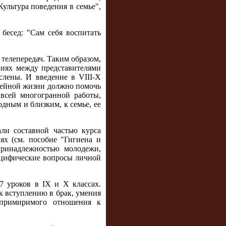
Культура поведения в семье",
бесед: "Сам себя воспитать
 телепередач. Таким образом,
ниях между представителями
слены. И введение в VIII-X
емейной жизни должно помочь
 всей многогранной работы,
дным и близким, к семье, ее
ли составной частью курса
ях (см. пособие "Гигиена и
 принадлежностью молодежи,
пецифические вопросы личной
7 уроков в IX и X классах.
к вступлению в брак, умения
епримиримого отношения к