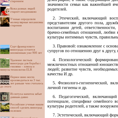
старением
значимости семьи как важнейшей яче
Кожа разных людей
родителей.
стареет неодинаково
2. Этический, включающий восп
Ученые определили
молекулярные механизмы
представителям другого пола, друж
старения
воспитании детей, ответственности,
брачно-семейных отношений, любви ка
культуры интимных чувств, правильны
3. Правовой: ознакомление с основ
Сорт французского
винограда остается
супругов по отношению друг к другу, к
неизменным уже 900 лет
4. Психологический: формирова
Удаление листьев
винограда для борьбы с
межличностных отношений юношества,
гнилями – плюсы и
людей; развитие чувств, необходимы
минусы технологии ELR
качества И др.
Первое вино могло
производиться на 3 тыс.
5. Физиолого-гигиенический, вк
лет раньше чем считалось
до этого
личной гигиены и др.
Из петуха напиток забыт
6. Педагогический, включающий
давным-давно
потенциале, специфике семейного в
Российские ученые нашли
культуры родителей, а также вооруж
способ сделать виноград
полезнее
7. Эстетический, включающий форм