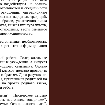
о воздействуют на брачно-
отребностей и обедненности
отношения; миграционные
лезных народных традиций,
 браков, увеличению числа
га, низкая культура чувств,
 отношения, вести семейное
льное иждивенчество.
стоятельная необходимость.
ах развития и формирования
ной работы. Содержательные
нные убеждения, а кипучая
будущего семьянина. Однако
I классов полезно проводить
м и братьям. Дети разучивают
ия, приглашают родителей на
я на уроках родного языка,
я работа.
мья", "Пионерское детство
тать настоящим товарищем",
темы: "Огонь родного очага",