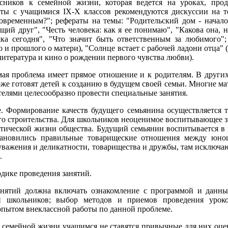
сников к семейной жизни, которая ведется на уроках, прод
оты с учащимися IX-X классов рекомендуются дискуссии на т
современным?"; рефераты на темы: "Родительский дом - начало
ящий друг", "Честь человека: как я ее понимаю", "Какова она,
ка сегодня", "Что значит быть ответственным за любимого";
о и прошлого о матери), "Солнце встает с рабочей ладони отца" 
литература и кино о рождении первого чувства любви).
мая проблема имеет прямое отношение и к родителям. В других 
же готовят детей к созданию в будущем своей семьи. Многие ма
елями целесообразно провести специальные занятия.
. Формирование качеств будущего семьянина осуществляется т
го строительства. Для школьников неоценимое воспитывающее 
итической жизни общества. Будущий семьянин воспитывается в 
тановились правильные товарищеские отношения между юн
 уважения и деликатности, товарищества и дружбы, там исключаю
.
дике проведения занятий.
анятий должна включать ознакомление с программой и данны
и школьников; выбор методов и приемов проведения урок
 опытом внеклассной работы по данной проблеме.
и семейной жизни учащимся не ставятся привычные для них оце