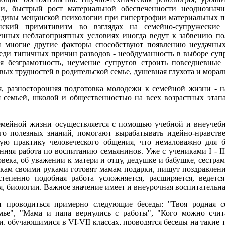
и, быстрый рост материальной обеспеченности неоднозначн
идивы мещанской психологии при гипертрофии материальных п
ский примитивизм во взглядах на семейно-супружеские 
нных неблагоприятных условиях иногда ведут к забвению по
и многие другие факторы способствуют появлению неудачных
ди типичных причин разводов - необдуманность в выборе супру
ая безграмотность, неумение супругов строить повседневные
рвых трудностей в родительской семье, душевная глухота и мора
, разносторонняя подготовка молодежи к семейной жизни - на
 семьей, школой и общественностью на всех возрастных этап
емейной жизни осуществляется с помощью учебной и внеучеб
о полезных знаний, помогают вырабатывать идейно-нравстве
тую практику человеческого общения, что немаловажно для 
нняя работа по воспитанию семьянинов. Уже с учениками I - II
века, об уважении к матери и отцу, дедушке и бабушке, сестра
икам своими руками готовят мамам подарки, пишут поздравлен
степенно подобная работа усложняется, расширяется, ведетс
, биологии. Важное значение имеет и внеурочная воспитательна
 проводиться примерно следующие беседы: "Твоя родная се
емье", "Мама и папа вернулись с работы", "Кого можно счи
, обучающимися в VI-VII классах, проводятся беседы на такие 