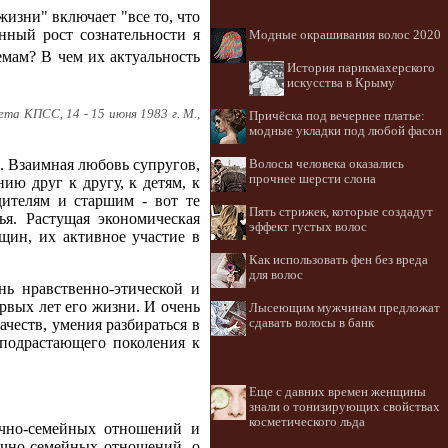
изни" включает "все то, что
нный рост сознательности я
Модные окрашивания волос 2020
емам? В чем их актуальность
История парикмахерского
искусства в Крыму
а КПСС, 14 - 15 июня 1983 г. М.,
Причёска под вечернее платье:
модные укладки под любой фасон
 Взаимная любовь супругов,
Волосы человека оказались
прочнее шерсти слона
ию друг к другу, к детям, к
дителям и старшим - вот те
Пять стрижек, которые создадут
ья. Растущая экономическая
эффект густых волос
щин, их активное участие в
Как использовать фен без вреда
для волос
ь нравственно-этической и
рвых лет его жизни. И очень
Лысеющим мужчинам предложат
сдавать волосы в банк
еств, умения разбираться в
 подрастающего поколения к
Еще с давних времен женщины
знали о тонизирующих свойствах
косметического льда
ачно-семейных отношений и
ачно-семейных отношений, о