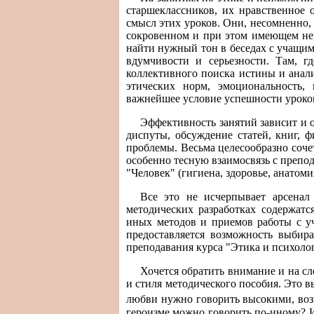
старшеклассников, их нравственное 
смысл этих уроков. Они, несомненно,
сокровенном и при этом имеющем непр
найти нужный тон в беседах с учащим
вдумчивости и серьезности. Там, г
коллективного поиска истины и анали
этических норм, эмоциональность,
важнейшее условие успешности уроко
Эффективность занятий зависит и о
диспуты, обсуждение статей, книг, 
проблемы. Весьма целесообразно соче
особенно тесную взаимосвязь с препо
"Человек" (гигиена, здоровье, анатом
Все это не исчерпывает арсена
методических разработках содержат
иных методов и приемов работы с уч
предоставляется возможность выбир
преподавания курса "Этика и психоло
Хочется обратить внимание и на с
и стиля методического пособия. Это 
любви нужно говорить высокими, во
героизме можно говорить по-иному? И