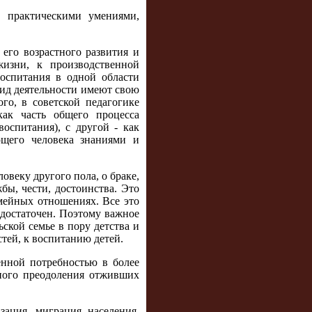
, практическими умениями,
его возрастного развития и
жизни, к производственной
воспитания в одной области
вид деятельности имеют свою
го, в советской педагогике
как часть общего процесса
оспитания), с другой - как
ющего человека знаниями и
веку другого пола, о браке,
бы, чести, достоинства. Это
мейных отношениях. Все это
достаточен. Поэтому важное
ской семье в пору детства и
тей, к воспитанию детей.
нной потребностью в более
вного преодоления отживших
зация, миграция населения,