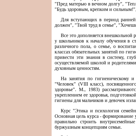
"Пред матерью в вечном долгу", "Тепл
"Будь здоровым, крепким и сильным!",
Для вступающих в период ранней 
должен", "Твой труд в семье", "Хочешь
Все это дополняется внешкольной р
у школьников к началу обучения в с
различного пола, о семье, о воспит
классах обязательных занятий по гиг
привести эти знания в систему, гл
осуществляемой школой и родителями 
духовным ценностям.
На занятия по гигиеническому и
"Человек" (VIII класс), посвященно
здоровье". М., 1983) рассматриваю
укреплением ее здоровья, подготовко
гигиены для мальчиков и девочек изла
Курс "Этика и психология семейн
Основная цель курса - формирование 
правильно строить внутрисемейны
буржуазным концепциям семьи.