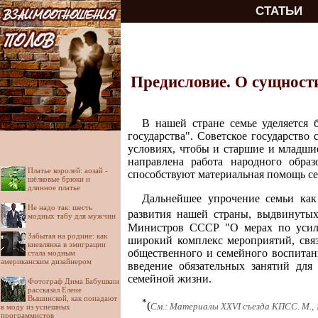
СТАТЬИ
Предисловие. О сущности
В нашей стране семье уделяется 
государства". Советское государство
условиях, чтобы и старшие и младши
направлена работа народного образ
Платье королей: аозай -
способствуют материальная помощь сем
шёлковые брюки и
длинное платье
Дальнейшее упрочение семьи как 
Не надо так: шесть
развития нашей страны, выдвинуты
модных табу для мужчин
Министров СССР "О мерах по усиле
Забытая на родине: как
широкий комплекс мероприятий, свя
киевлянка в эмиграции
общественного и семейного воспитан
стала модным
американским дизайнером
введение обязательных занятий для
семейной жизни.
Фотограф Дима Бабушкин
рассказал Елене
Вышинской, как попадают
*
(
См.: Материалы XXVI съезда КПСС. М., 1
в моду из успешных
программистов