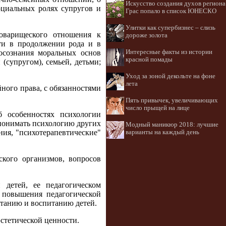
Искусство создания духов региона
оциальных ролях супругов и
Грас попало в список ЮНЕСКО
Улитки как супербизнес – слизь
оварищеского отношения к
дороже золота
сти в продолжении рода и в
Интересные факты из истории
 осознания моральных основ
красной помады
(супругом), семьей, детьми;
Уход за зоной декольте на фоне
лета
ного права, с обязанностями
Пять привычек, увеличивающих
число прыщей на лице
б особенностях психологии
понимать психологию других
Модный маникюр 2018: лучшие
ия, "психотерапевтические"
варианты на каждый день
кого организмов, вопросов
детей, ее педагогическом
х повышения педагогической
танию и воспитанию детей.
стетической ценности.