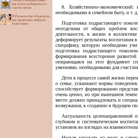
«Искусственный язык»
научился разбираться в
8. Хозяйственно-экономический:
сортах виски
необходимыми в семейном быту, и т. д
В Роскачестве объяснили,
как правильно выбрать
Подготовка подрастающего поколе
белое вино
неотделима от общих проблем восп
деятельности, к жизни в коллективе
деформирует результаты воспитания в
специфику, которую необходимо учит
подготовка подрастающего поколен
формирования всесторонне развитой
опирающаяся на этот фундамент сп
умениями, необходимыми для счастли
Дети в процессе самой жизни перен
о семье, усваивают нормы поведения.
способствует формированию представ
очень ценно, но при нынешнем темпе
место должно принадлежать и специал
возмужания, к созданию в будущем св
Актуальность целенаправленной п
глубоком и систематическом воспит
установок во взглядах на взаимоотн
Нельзя упускать из виду и следу