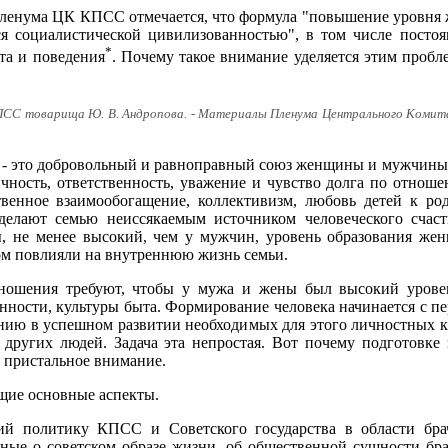
 Пленума ЦК КПСС отмечается, что формула "повышение уровня ж
я социалистической цивилизованностью", в том числе постоя
*
та и поведения
. Почему такое внимание уделяется этим пробл
ПСС товарища Ю. В. Андропова. - Материалы Пленума Центрального Комитет
 - это добровольный и равноправный союз женщины и мужчины.
чность, ответственность, уважение и чувство долга по отношен
твенное взаимообогащение, коллективизм, любовь детей к ро
делают семью неиссякаемым источником человеческого счаст
 не менее высокий, чем у мужчин, уровень образования жен
м повлияли на внутреннюю жизнь семьи.
ношения требуют, чтобы у мужа и жены был высокий уровен
нности, культуры быта. Формирование человека начинается с пе
ию в успешном развитии необходимых для этого личностных кач
х других людей. Задача эта непростая. Вот почему подготовке
е пристальное внимание.
щие основные аспекты.
ий политику КПСС и Советского государства в области бр
ные о советском образе жизни, об общественной сущности бр