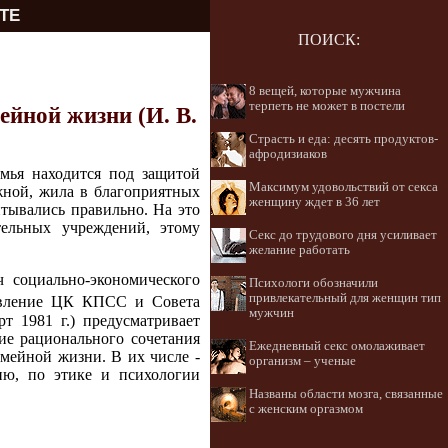
ТЕ
ПОИСК:
8 вещей, которые мужчина
терпеть не может в постели
ейной жизни (И. В.
Страсть и еда: десять продуктов-
афродизиаков
мья находится под защитой
Максимум удовольствий от секса
ужной, жила в благоприятных
женщину ждет в 36 лет
тывались правильно. На это
тельных учреждений, этому
Секс до трудового дня усиливает
желание работать
 социально-экономического
Психологи обозначили
привлекательный для женщин тип
овление ЦК КПСС и Совета
мужчин
 1981 г.) предусматривает
ие рационального сочетания
Ежедневный секс омолаживает
мейной жизни. В их числе -
организм – ученые
ию, по этике и психологии
Названы области мозга, связанные
с женским оргазмом