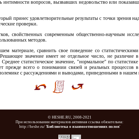
ень интимности вопросов, вызвавших недовольство или показав
который принес удовлетворительные результаты с точки зрения н
ические проверки.
ков, свойственных современным общественно-научным исслед
ользованных методов.
ашем материале, сравнить свое поведение со статистическим
Решающее значение имеет не отдельное число, не различие в
Среднее статистическое значение, "нормальное" по статистике 
ет прежде всего о понимании связей и реальных процессов в
полемике с рассуждениями и выводами, приведенными в нашем 
© HESHE.RU, 2008-2021
При использовании материалов активная ссылка обязательна:
http://heshe.ru/ '
Библиотека о взаимоотношениях полов
'