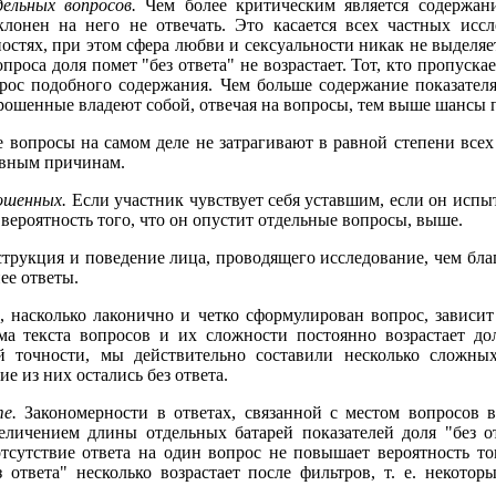
льных вопросов.
Чем более критическим является содержани
клонен на него не отвечать. Это касается всех частных исс
остях, при этом сфера любви и сексуальности никак не выделяет
роса доля помет "без ответа" не возрастает. Тот, кто пропуска
прос подобного содержания. Чем больше содержание показателя
рошенные владеют собой, отвечая на вопросы, тем выше шансы п
вопросы на самом деле не затрагивают в равной степени всех
тивным причинам.
ошенных.
Если участник чувствует себя уставшим, если он исп
вероятность того, что он опустит отдельные вопросы, выше.
трукция и поведение лица, проводящего исследование, чем бла
ее ответы.
, насколько лаконично и четко сформулирован вопрос, зависит
ма текста вопросов и их сложности постоянно возрастает дол
й точности, мы действительно составили несколько сложны
ие из них остались без ответа.
е.
Закономерности в ответах, связанной с местом вопросов в
личением длины отдельных батарей показателей доля "без отв
сутствие ответа на один вопрос не повышает вероятность тог
 ответа" несколько возрастает после фильтров, т. е. некотор