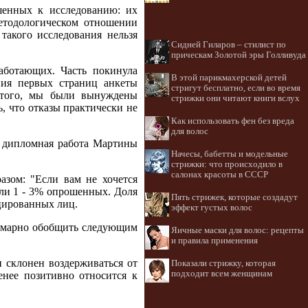
шенных к исследованию: их
методологическом отношении
акого исследования нельзя
Сидней Гиларов – стилист по
прическам Золотой эры Голливуда
аботающих. Часть покинула
В этой парикмахерской детей
ния первых страниц анкеты
стригут бесплатно, если во время
е того, мы были вынуждены
стрижки они читают книги вслух
, что отказы практически не
Как использовать фен без вреда
для волос
ы дипломная работа Мартины
Начесы, бабетты и модельные
стрижки: что происходило в
салонах красоты в СССР
зом: "Если вам не хочется
или 1 - 3% опрошенных. Доля
Пять стрижек, которые создадут
цированных лиц.
эффект густых волос
уммарно обобщить следующим
Яичные маски для волос: рецепты
и правила применения
и склонен воздерживаться от
Показали стрижку, которая
подходит всем женщинам
енее позитивно относится к