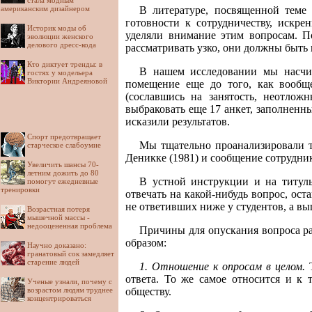
стала модным
американским дизайнером
В литературе, посвященной теме
готовности к сотрудничеству, искре
Историк моды об
уделяли внимание этим вопросам. П
эволюции женского
делового дресс-кода
рассматривать узко, они должны быть
Кто диктует тренды: в
В нашем исследовании мы насчит
гостях у модельера
Виктории Андреяновой
помещение еще до того, как вообщ
(сославшись на занятость, неотлож
выбраковать еще 17 анкет, заполненн
исказили результатов.
Спорт предотвращает
Мы тщательно проанализировали т
старческое слабоумие
Деникке (1981) и сообщение сотрудни
Увеличить шансы 70-
летним дожить до 80
В устной инструкции и на титуль
помогут ежедневные
тренировки
отвечать на какой-нибудь вопрос, ос
не ответивших ниже у студентов, а в
Возрастная потеря
мышечной массы -
недооцененная проблема
Причины для опускания вопроса р
образом:
Научно доказано:
гранатовый сок замедляет
старение людей
1. Отношение к опросам в целом.
Т
ответа. То же самое относится и к 
Ученые узнали, почему с
возрастом людям труднее
обществу.
концентрироваться