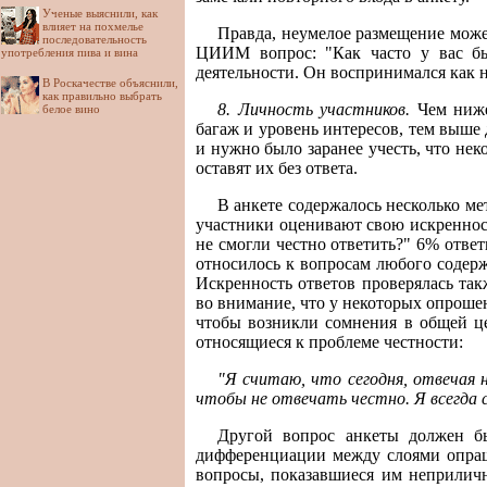
Ученые выяснили, как
влияет на похмелье
Правда, неумелое размещение може
последовательность
ЦИИМ вопрос: "Как часто у вас быв
употребления пива и вина
деятельности. Он воспринимался как н
В Роскачестве объяснили,
как правильно выбрать
8. Личность участников.
Чем ниже
белое вино
багаж и уровень интересов, тем выше 
и нужно было заранее учесть, что не
оставят их без ответа.
В анкете содержалось несколько ме
участники оценивают свою искренност
не смогли честно ответить?" 6% отве
относилось к вопросам любого содержа
Искренность ответов проверялась та
во внимание, что у некоторых опроше
чтобы возникли сомнения в общей ц
относящиеся к проблеме честности:
"Я считаю, что сегодня, отвечая 
чтобы не отвечать честно. Я всегда 
Другой вопрос анкеты должен б
дифференциации между слоями опраш
вопросы, показавшиеся им неприлич