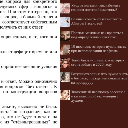
е вопроса для конкретного
Уход за ногтями: как избежать
ледуемых сфер - вопросов о
слоения ногтевой пластины?
ся. При этом интересно, что
ет вопрос, в большей степени
Важные советы от косметолога
 соответствует собственным
Айнуры Гасановой
олучить от них ответ.
Правила макияжа: как краситься
 опрошенных, и те, кого они
под определенный цвет глаз
10 нюансов, которые нужно знать
при использовании парфюма
ытывает дефицит времени или
Топ-5 бьюти-приемов, о которых
стоит забыть в 2020 году
гоприятнее внешние условия
Ботулинотерапия: что нужно знать
о ботоксе, прежде чем согласиться
 и ответ. Можно однозначно
на процедуру
я вопросов "без ответа". К
х по конструкции вопросов
Знаменитый парфюмер рассказал
о главных ошибках женщин с
духами
 анкете, выявлено не было.
ета" не возрастает, как не
о, что не будет ответа и на
ые из "отфильтрованных" не