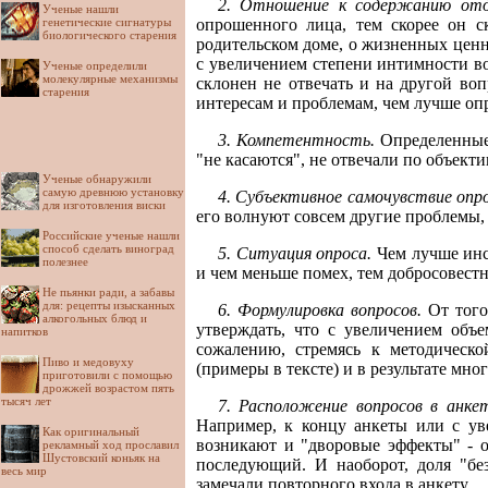
2. Отношение к содержанию отде
Ученые нашли
генетические сигнатуры
опрошенного лица, тем скорее он с
биологического старения
родительском доме, о жизненных ценн
с увеличением степени интимности воп
Ученые определили
молекулярные механизмы
склонен не отвечать и на другой во
старения
интересам и проблемам, чем лучше оп
3. Компетентность.
Определенные 
"не касаются", не отвечали по объек
Ученые обнаружили
самую древнюю установку
4. Субъективное самочувствие опр
для изготовления виски
его волнуют совсем другие проблемы, 
Российские ученые нашли
способ сделать виноград
5. Ситуация опроса.
Чем лучше инс
полезнее
и чем меньше помех, тем добросовестн
Не пьянки ради, а забавы
для: рецепты изысканных
6. Формулировка вопросов.
От того
алкогольных блюд и
утверждать, что с увеличением объе
напитков
сожалению, стремясь к методическо
Пиво и медовуху
(примеры в тексте) и в результате мног
приготовили с помощью
дрожжей возрастом пять
тысяч лет
7. Расположение вопросов в анкет
Например, к концу анкеты или с уве
Как оригинальный
возникают и "дворовые эффекты" - от
рекламный ход прославил
Шустовский коньяк на
последующий. И наоборот, доля "без
весь мир
замечали повторного входа в анкету.