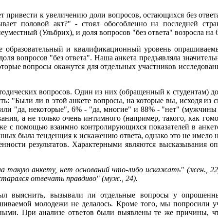
т привести к увеличению доли вопросов, остающихся без ответ
ает половой акт?" - стоял обособленно на последней стра
еуместный (Ульбрих), и доля вопросов "без ответа" возросла на 
 образовательный и квалификационный уровень опрашиваемы
доля вопросов "без ответа". Наша анкета предъявляла значитель
которые вопросы окажутся для отдельных участников исследов
тодических вопросов. Один из них (обращенный к студентам) до
ь: "Были ли в этой анкете вопросы, на которые вы, исходя из 
тили "да, некоторые", 6% - "да, многие" и 88% - "нет" (мужчин
ния, а не только очень интимного (например, такого, как гомос
кже с помощью взаимно контролирующихся показателей в анкет
нных была тенденция к искажению ответа, однако это не имело н
енности результатов. Характерными являются высказывания о
на такую анкету, нет оснований что-либо искажать" (жен., 22
старался отвечать правдиво" (муж., 24).
ыл выяснить, вызывали ли отдельные вопросы у опрошенны
иваемой молодежи не делалось. Кроме того, мы попросили у
ными. При анализе ответов были выявлены те же причины, чт