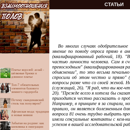
СТАТЬИ
Во многих случаях одобрительное
мнение по поводу опроса прямо в а
(квалифицированный рабочий, 18). "
частью личности человека. Сам я с
превосходным" (квалифицированная ра
Платье королей: аозай -
объяснении", то это весьма печально
шёлковые брюки и
длинное платье
спросили об этом честно и прямо" 
вопросы разве что со своей женой. 
Топ-7 обязательных
(служащий, 26). "Я рад, что вы кое-ч
элементов базового
зимнего гардероба
20). "Прежде всего я хотела бы сказ
приходится честно рассказать о про
Почему скандинавский
Например, в принципе я за спирали,
стиль так популярен?
правило, он является болезненным 
Афганская мода: традиции
вопроса 81 очень трудно выбрать пр
и новые веяния
имели сексуальные контакты с кем-н
Забытая на родине: как
успехов в вашей исследовательской ра
киевлянка в эмиграции