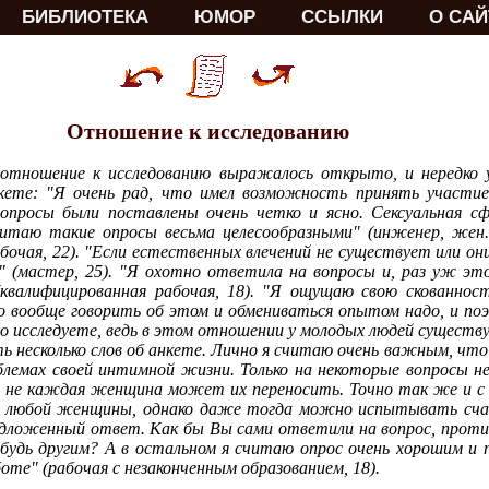
БИБЛИОТЕКА
ЮМОР
ССЫЛКИ
О САЙ
Отношение к исследованию
 отношение к исследованию выражалось открыто, и нередко 
нкете: "Я очень рад, что имел возможность принять участи
Вопросы были поставлены очень четко и ясно. Сексуальная с
читаю такие опросы весьма целесообразными" (инженер, жен.
бочая, 22). "Если естественных влечений не существует или о
" (мастер, 25). "Я охотно ответила на вопросы и, раз уж эт
(квалифицированная рабочая, 18). "Я ощущаю свою скованно
Но вообще говорить об этом и обмениваться опытом надо, и по
то исследуете, ведь в этом отношении у молодых людей существ
ать несколько слов об анкете. Лично я считаю очень важным, чт
блемах своей интимной жизни. Только на некоторые вопросы н
 но не каждая женщина может их переносить. Точно так же и с
для любой женщины, однако даже тогда можно испытывать сча
едложенный ответ. Как бы Вы сами ответили на вопрос, проти
ибудь другим? А в остальном я считаю опрос очень хорошим и
боте" (рабочая с незаконченным образованием, 18).