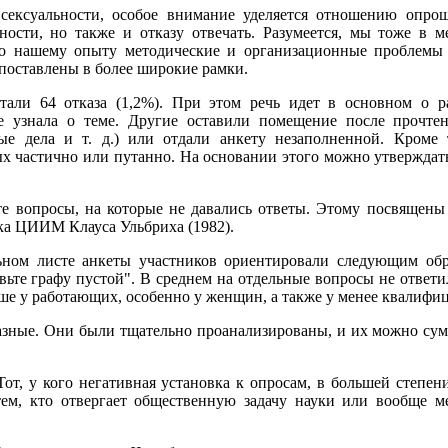
 сексуальности, особое внимание уделяется отношению опро
нности, но также и отказу отвечать. Разумеется, мы тоже в 
о нашему опыту методические и организационные проблемы т
 поставлены в более широкие рамки.
али 64 отказа (1,2%). При этом речь идет в основном о р
е узнала о теме. Другие оставили помещение после прочте
ные дела и т. д.) или отдали анкету незаполненной. Кром
ых частично или путанно. На основании этого можно утверждать
е вопросы, на которые не давались ответы. Этому посвящен
ка ЦИИМ Клауса Ульбриха (1982).
ном листе анкеты участников ориентировали следующим обра
тавьте графу пустой". В среднем на отдельные вопросы не ответ
ыше у работающих, особенно у женщин, а также у менее квалифи
азные. Они были тщательно проанализированы, и их можно с
от, у кого негативная установка к опросам, в большей степен
тем, кто отвергает общественную задачу науки или вообще м