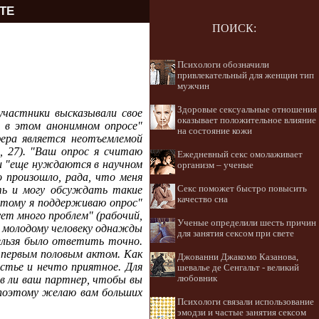
ТЕ
ПОИСК:
Психологи обозначили
привлекательный для женщин тип
мужчин
Здоровые сексуальные отношения
участники высказывали свое
оказывает положительное влияние
е в этом анонимном опросе"
на состояние кожи
фера является неотъемлемой
, 27). "Ваш опрос я считаю
Ежедневный секс омолаживает
ни "еще нуждаются в научном
организм – ученые
о произошло, рада, что меня
сть и могу обсуждать такие
Секс поможет быстро повысить
качество сна
этому я поддерживаю опрос"
ует много проблем" (рабочий,
Ученые определили шесть причин
о молодому человеку однажды
для занятия сексом при свете
ельзя было ответить точно.
 первым половым актом. Как
Джованни Джакомо Казанова,
стье и нечто приятное. Для
шевалье де Сенгальт - великий
в ли ваш партнер, чтобы вы
любовник
 поэтому желаю вам больших
Психологи связали использование
эмодзи и частые занятия сексом