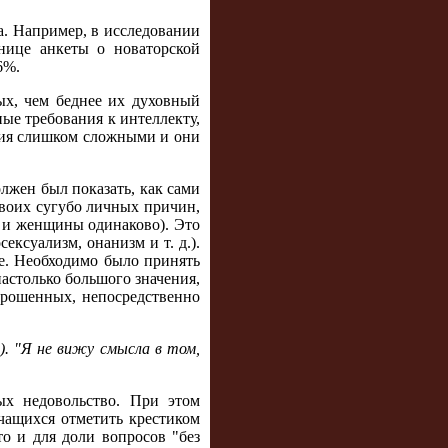
а. Например, в исследовании
нице анкеты о новаторской
6%.
х, чем беднее их духовный
ные требования к интеллекту,
ания слишком сложными и они
лжен был показать, как сами
своих сугубо личных причин,
ы и женщины одинаково). Это
ексуализм, онанизм и т. д.).
е. Необходимо было принять
астолько большого значения,
прошенных, непосредственно
). "Я не вижу смысла в том,
х недовольство. При этом
чащихся отметить крестиком
о и для доли вопросов "без