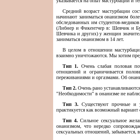
указывается на опыт мастурбации и т
Средний возраст мастурбации сост
начинают заниматься онанизмом более
обследованных им студентов-медиков
(Либнер и Фикентчер в: Шевчик и Бур
Шевчика и других) у женщин значите
заниматься онанизмом в 14 лет.
В целом в отношении мастурбации
взаимно уничтожаются. Мы хотим пред
Тип 1.
Очень слабая половая пот
отношений и ограничивается полов
переживаниями и оргазмами. Об онани
Тип 2.
Очень рано устанавливаются
"Необходимости" в онанизме не наблю
Тип 3.
Существуют прочные и уд
практикуется как возможный вариант 
Тип 4.
Сильное сексуальное жела
онанизмом, что нередко сопровожда
сексуальных отношений, забывается, в