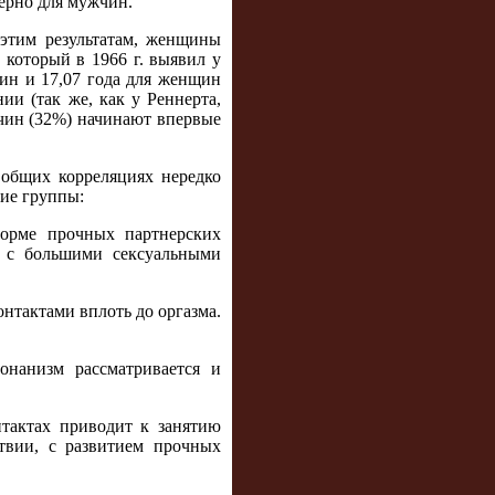
терно для мужчин.
 этим результатам, женщины
 который в 1966 г. выявил у
ин и 17,07 года для женщин
ии (так же, как у Реннерта,
чин (32%) начинают впервые
общих корреляциях нередко
ие группы:
форме прочных партнерских
а с большими сексуальными
нтактами вплоть до оргазма.
нанизм рассматривается и
нтактах приводит к занятию
твии, с развитием прочных