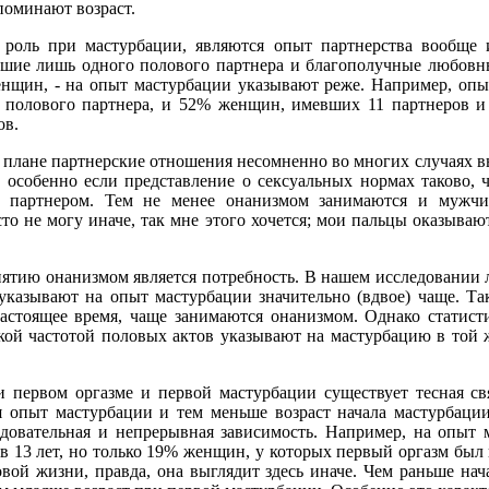
поминают возраст.
оль при мастурбации, являются опыт партнерства вообще 
шие лишь одного полового партнера и благополучные любовн
енщин, - на опыт мастурбации указывают реже. Например, опы
полового партнера, и 52% женщин, имевших 11 партнеров и 
ов.
 плане партнерские отношения несомненно во многих случаях 
 особенно если представление о сексуальных нормах таково, ч
ым партнером. Тем не менее онанизмом занимаются и муж
то не могу иначе, так мне этого хочется; мои пальцы оказываю
ятию онанизмом является потребность. В нашем исследовании 
указывают на опыт мастурбации значительно (вдвое) чаще. Так
астоящее время, чаще занимаются онанизмом. Однако статисти
кой частотой половых актов указывают на мастурбацию в той же
и первом оргазме и первой мастурбации существует тесная св
я опыт мастурбации и тем меньше возраст начала мастурбаци
довательная и непрерывная зависимость. Например, на опыт
 13 лет, но только 19% женщин, у которых первый оргазм был в
вой жизни, правда, она выглядит здесь иначе. Чем раньше нач