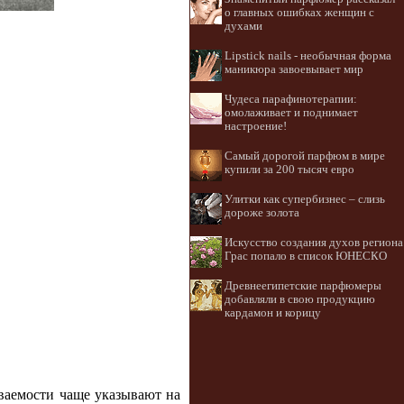
о главных ошибках женщин с
духами
Lipstick nails - необычная форма
маникюра завоевывает мир
Чудеса парафинотерапии:
омолаживает и поднимает
настроение!
Самый дорогой парфюм в мире
купили за 200 тысяч евро
Улитки как супербизнес – слизь
дороже золота
Искусство создания духов региона
Грас попало в список ЮНЕСКО
Древнеегипетские парфюмеры
добавляли в свою продукцию
кардамон и корицу
еваемости чаще указывают на