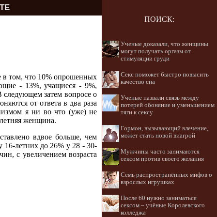
ТЕ
ПОИСК:
Ученые доказали, что женщины
могут получать оргазм от
стимуляции груди
Секс поможет быстро повысить
е в том, что 10% опрошенных
качество сна
ающие - 13%, учащиеся - 9%,
В следующем затем вопросе о
Ученые назвали связь между
няются от ответа в два раза
потерей обоняние и уменьшением
измом я ни во что (уже) не
тяги к сексу
-летняя женщина.
Гормон, вызывающий влечение,
может стать новой виагрой
тавлено вдвое больше, чем
у 16-летних до 26% у 28 - 30-
Мужчины часто занимаются
чин, с увеличением возраста
сексом против своего желания
Семь распространённых мифов о
взрослых игрушках
После 60 нужно заниматься
сексом – учёные Королевского
колледжа