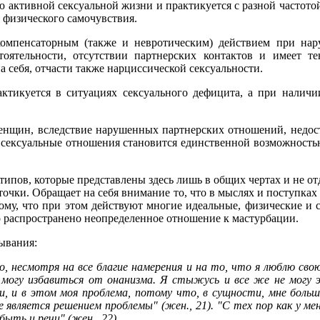
 активной сексуальной жизни и практикуется с разной частотой
 физического самочувствия.
омпенсаторным (также и невротическим) действием при на
тоятельности, отсутствии партнерских контактов и имеет 
 себя, отчасти также нарциссической сексуальности.
ктикуется в ситуациях сексуального дефицита, а при налич
енщин, вследствие нарушенных партнерских отношений, недос
 сексуальные отношения становится единственной возможность
ипов, которые представлены здесь лишь в общих чертах и не отд
очки. Обращает на себя внимание то, что в мыслях и поступка
ному, что при этом действуют многие идеальные, физические и 
ко распространено неопределенное отношение к мастурбации.
ывания:
, несмотря на все благие намерения и на то, что я люблю св
е могу избавиться от онанизма. Я стыжусь и все же не могу э
, и в этом моя проблема, потому что, в сущности, мне больш
 является решением проблемы" (жен., 21). "С тех пор как у мен
быть и речи" (жен., 22).