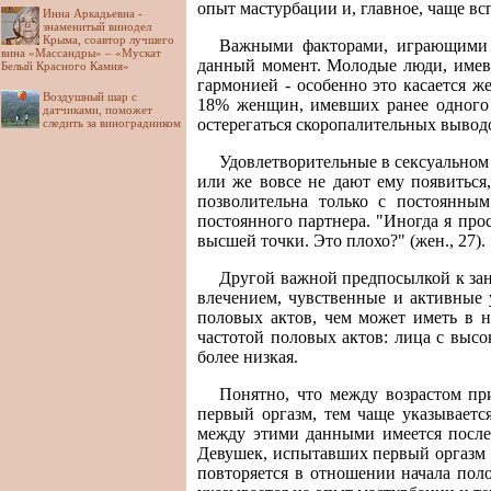
опыт мастурбации и, главное, чаще вс
Инна Аркадьевна -
знаменитый винодел
Крыма, соавтор лучшего
Важными факторами, играющими р
вина «Массандры» – «Мускат
данный момент. Молодые люди, имев
Белый Красного Камня»
гармонией - особенно это касается ж
Воздушный шар с
18% женщин, имевших ранее одного 
датчиками, поможет
остерегаться скоропалительных вывод
следить за виноградником
Удовлетворительные в сексуальном
или же вовсе не дают ему появиться,
позволительна только с постоянн
постоянного партнера. "Иногда я прос
высшей точки. Это плохо?" (жен., 27).
Другой важной предпосылкой к зан
влечением, чувственные и активные 
половых актов, чем может иметь в н
частотой половых актов: лица с высо
более низкая.
Понятно, что между возрастом пр
первый оргазм, тем чаще указываетс
между этими данными имеется после
Девушек, испытавших первый оргазм в
повторяется в отношении начала поло