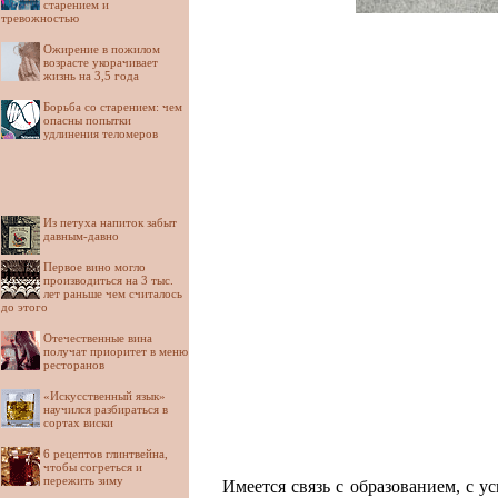
старением и
тревожностью
Ожирение в пожилом
возрасте укорачивает
жизнь на 3,5 года
Борьба со старением: чем
опасны попытки
удлинения теломеров
Из петуха напиток забыт
давным-давно
Первое вино могло
производиться на 3 тыс.
лет раньше чем считалось
до этого
Отечественные вина
получат приоритет в меню
ресторанов
«Искусственный язык»
научился разбираться в
сортах виски
6 рецептов глинтвейна,
чтобы согреться и
пережить зиму
Имеется связь с образованием, с 