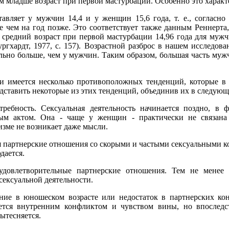
ем младше возраст при первой мастурбации. Особенно это харак
авляет у мужчин 14,4 и у женщин 15,6 года, т. е., согласно
 чем на год позже. Это соответствует также данным Реннерта,
 средний возраст при первой мастурбации 14,96 года для мужч
гхардт, 1977, с. 157). Возрастной разброс в нашем исследован
льно больше, чем у мужчин. Таким образом, большая часть муж
 имеется несколько противоположных тенденций, которые в 
ставить некоторые из этих тенденций, объединив их в следующ
ребность. Сексуальная деятельность начинается поздно, в 
ым актом. Она - чаще у женщин - практически не связан
зме не возникает даже мысли.
 партнерские отношения со скорыми и частыми сексуальными ко
дается.
овлетворительные партнерские отношения. Тем не менее о
сексуальной деятельности.
ние в юношеском возрасте или недостаток в партнерских ко
ется внутренним конфликтом и чувством вины, но впоследс
ытесняется.