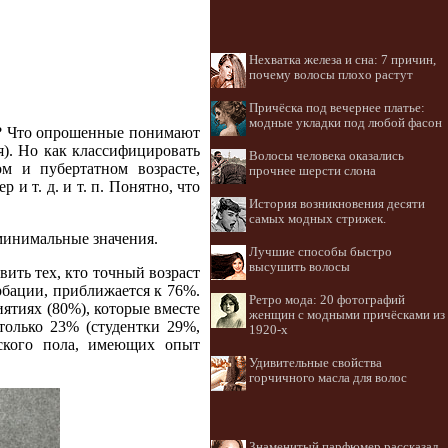
Нехватка железа и сна: 7 причин,
почему волосы плохо растут
Причёска под вечернее платье:
модные укладки под любой фасон
ия? Что опрошенные понимают
я). Но как классифицировать
Волосы человека оказались
м и пубертатном возрасте,
прочнее шерсти слона
и т. д. и т. п. Понятно, что
История возникновения десяти
самых модных стрижек.
 минимальные значения.
Лучшие способы быстро
высушить волосы
вить тех, кто точный возраст
рбации, приближается к 76%.
Ретро мода: 20 фотографий
ятиях (80%), которые вместе
женщин с модными причёсками из
только 23% (студентки 29%,
1920-х
ского пола, имеющих опыт
Удивительные свойства
горчичного масла для волос
Знаменитый парфюмер рассказал