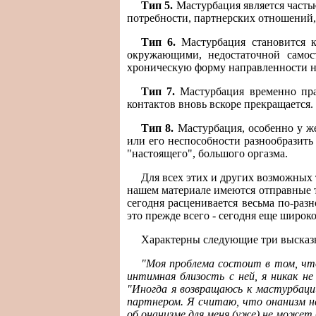
Тип 5.
Мастурбация является частью
потребности, партнерских отношений,
Тип 6.
Мастурбация становится к
окружающими, недостаточной самос
хроническую форму направленности на
Тип 7.
Мастурбация временно пра
контактов вновь вскоре прекращается.
Тип 8.
Мастурбация, особенно у ж
или его неспособности разнообразить
"настоящего", большого оргазма.
Для всех этих и других возможных т
нашем материале имеются отправные т
сегодня расценивается весьма по-раз
это прежде всего - сегодня еще широ
Характерны следующие три высказ
"Моя проблема состоит в том, что
интимная близость с ней, я никак н
"Иногда я возвращаюсь к мастурбации
партнером. Я считаю, что онанизм не
об онанизме для меня (уже) не может 