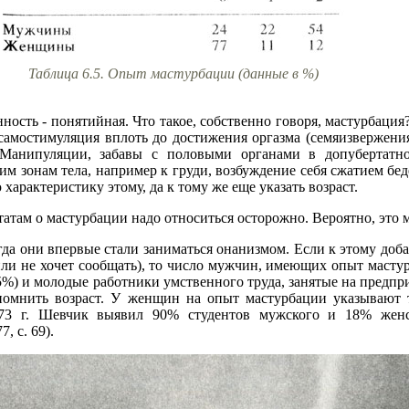
Таблица 6.5. Опыт мастурбации (данные в %)
нность - понятийная. Что такое, собственно говоря, мастурбац
самостимуляция вплоть до достижения оргазма (семяизвержени
анипуляции, забавы с половыми органами в допубертатно
 зонам тела, например к груди, возбуждение себя сжатием бедер 
арактеристику этому, да к тому же еще указать возраст.
атам о мастурбации надо относиться осторожно. Вероятно, это
да они впервые стали заниматься онанизмом. Если к этому доба
ли не хочет сообщать), то число мужчин, имеющих опыт масту
5%) и молодые работники умственного труда, занятые на предпри
спомнить возраст. У женщин на опыт мастурбации указывают 
973 г. Шевчик выявил 90% студентов мужского и 18% жен
, с. 69).