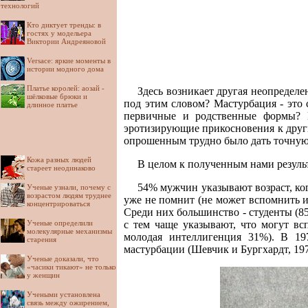
технологий
Кто диктует тренды: в
гостях у модельера
Виктории Андреяновой
Versace: яркие моменты в
истории модного дома
Платье королей: аозай -
Здесь возникает другая неопределе
шёлковые брюки и
под этим словом? Мастурбация - это 
длинное платье
первичные и родственные формы? М
эротизирующие прикосновения к другим
опрошенным трудно было дать точную х
Кожа разных людей
В целом к полученным нами результ
стареет неодинаково
54% мужчин указывают возраст, ког
Ученые узнали, почему с
возрастом людям труднее
уже не помнит (не может вспомнить и
концентрироваться
Среди них большинство - студенты (8
Ученые определили
с тем чаще указывают, что могут в
молекулярные механизмы
молодая интеллигенция 31%). В 1
старения
мастурбации (Шевчик и Бургхардт, 1977
Ученые доказали, что
«часики тикают» не только
у женщин
Учеными установлена
связь между ожирением,