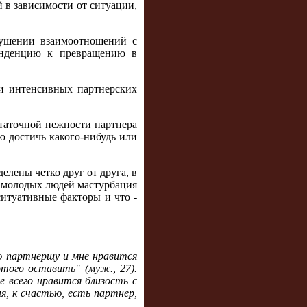
 в зависимости от ситуации,
рушении взаимоотношений с
тенденцию к превращению в
ии интенсивных партнерских
таточной нежности партнера
ю достичь какого-нибудь или
елены четко друг от друга, в
х молодых людей мастурбация
ситуативные факторы и что -
ою партнершу и мне нравится
того оставить" (муж., 27).
е всего нравится близость с
я, к счастью, есть партнер,