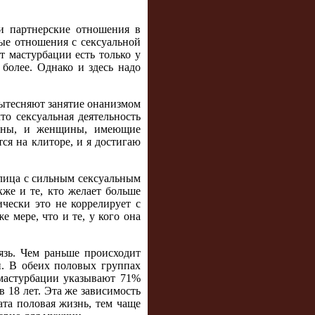
и партнерские отношения в
ые отношения с сексуальной
т мастурбации есть только у
более. Однако и здесь надо
вытесняют занятие онанизмом
то сексуальная деятельность
чины, и женщины, имеющие
тся на клиторе, и я достигаю
лица с сильным сексуальным
же и те, кто желает больше
чески это не коррелирует с
 мере, что и те, у кого она
язь. Чем раньше происходит
и. В обеих половых группах
 мастурбации указывают 71%
 18 лет. Эта же зависимость
ата половая жизнь, тем чаще