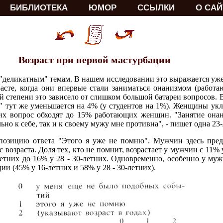
БИБЛИОТЕКА
ЮМОР
ССЫЛКИ
О САЙ
Возраст при первой мастурбации
"деликатным" темам. В нашем исследовании это выражается уж
расте, когда они впервые стали заниматься онанизмом (работ
ой степени это зависело от слишком большой батареи вопросов. 
а" тут же уменьшается на 4% (у студентов на 1%). Женщины укло
их вопрос обходят до 15% работающих женщин. "Занятие онан
ьно к себе, так и к своему мужу мне противна", - пишет одна 23
зицию ответа "Этого я уже не помню". Мужчин здесь предс
с возраста. Доля тех, кто не помнит, возрастает у мужчин с 11% 
летних до 16% у 28 - 30-летних. Одновременно, особенно у муж
ии (45% у 16-летних и 58% у 28 - 30-летних).