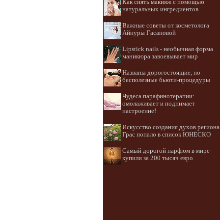
Как снять макияж с помощью
натуральных ингредиентов
Важные советы от косметолога
Айнуры Гасановой
Lipstick nails - необычная форма
маникюра завоевывает мир
Названы дорогостоящие, но
бесполезные бьюти-процедуры
Чудеса парафинотерапии:
омолаживает и поднимает
настроение!
Искусство создания духов региона
Грас попало в список ЮНЕСКО
Самый дорогой парфюм в мире
купили за 200 тысяч евро