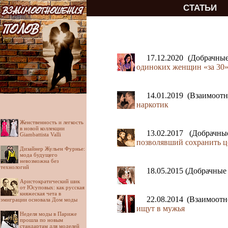
СТАТЬИ
17.12.2020 (Добрачн
одиноких женщин «за 30»
14.01.2019 (Взаимоо
наркотик
Женственность и легкость
в новой коллекции
13.02.2017 (Добрачн
Giambattista Valli
позволявший сохранить ц
Дизайнер Жульен Фурнье:
мода будущего
невозможна без
технологий
18.05.2015 (Добрачны
Аристократический шик
от Юсуповых: как русская
княжеская чета в
22.08.2014 (Взаимоот
эмиграции основала Дом моды
ищут в мужья
Неделя моды в Париже
прошла по новым
стандартам для моделей