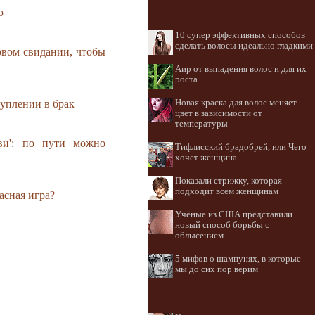
ю
10 супер эффективных способов
сделать волосы идеально гладкими
рвом свидании, чтобы
Аир от выпадения волос и для их
роста
Новая краска для волос меняет
уплении в брак
цвет в зависимости от
температуры
ви': по пути можно
Тифлисский брадобрей, или Чего
хочет женщина
Показали стрижку, которая
подходит всем женщинам
асная игра?
Учёные из США представили
новый способ борьбы с
облысением
5 мифов о шампунях, в которые
мы до сих пор верим