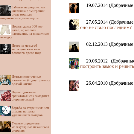
19.07.2014 (Добрачны
Забытая на родине: как
киевлянка в эмиграции
стала модным
американским дизайнером
27.05.2014 (Добрачны
Носили дамы 500 лет
оно не стало последним?
назад: археологи
наткнулись на пикантную
находку
02.12.2013 (Добрачны
Историк моды об
эволюции женского
делового дресс-кода
29.06.2012 (Добрачн
построить замок и решит
Итальянские учёные
назвали ещё одну причину
26.04.2010 (Добрачны
долгой жизни
Научно доказано:
гранатовый сок замедляет
старение людей
Борьба со старением: чем
опасны попытки
удлинения теломеров
Ученые определили
молекулярные механизмы
старения