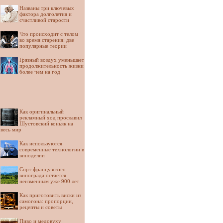
Названы три ключевых
фактора долголетия и
счастливой старости
Что происходит с телом
во время старения: две
популярные теории
Грязный воздух уменьшает
продолжительность жизни
более чем на год
Как оригинальный
рекламный ход прославил
Шустовский коньяк на
весь мир
Как используются
современные технологии в
виноделии
Сорт французского
винограда остается
неизменным уже 900 лет
Как приготовить виски из
самогона: пропорции,
рецепты и советы
Пиво и медовуху