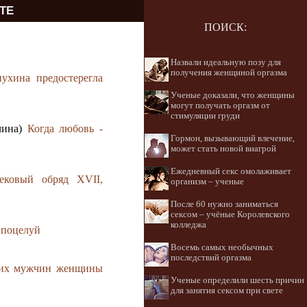
ТЕ
ПОИСК:
Назвали идеальную позу для
получения женщиной оргазма
ухина предостерегла
Ученые доказали, что женщины
могут получать оргазм от
стимуляции груди
чина)
Когда любовь -
Гормон, вызывающий влечение,
может стать новой виагрой
Ежедневный секс омолаживает
ековый обряд XVII,
организм – ученые
После 60 нужно заниматься
сексом – учёные Королевского
колледжа
 поцелуй
Восемь самых необычных
последствий оргазма
ких мужчин женщины
Ученые определили шесть причин
для занятия сексом при свете