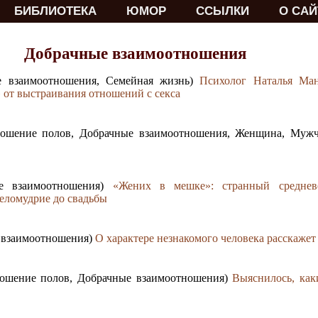
БИБЛИОТЕКА
ЮМОР
ССЫЛКИ
О САЙ
Добрачные взаимоотношения
ые взаимоотношения, Семейная жизнь)
Психолог Наталья Ман
 от выстраивания отношений с секса
тношение полов, Добрачные взаимоотношения, Женщина, Муж
ые взаимоотношения)
«Жених в мешке»: странный среднев
еломудрие до свадьбы
е взаимоотношения)
О характере незнакомого человека расскажет
ношение полов, Добрачные взаимоотношения)
Выяснилось, ка