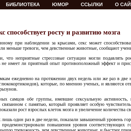
БИБЛИОТЕКА
ЮМОР
ССЫЛКИ
О САЙ
кс способствует росту и развитию мозга
нному при наблюдении за крысами, секс может способствоват
ли меньше тревоги, чем девственные животные, сообщают учен
, что неприятные стрессовые ситуации могли подавлять рос
 не имеет ли приятный опыт противоположный эффект и прис
мкам ежедневно на протяжении двух недель или же раз в две 
(глюкокортикоидов), которые, по мнению ученых, и являются о
рызунов.
ных самцов обе группы, имевшие сексуальную активность, п
а связанном с памятью, который проявляет особую чувствитель
оказали рост взрослых клеток мозга и увеличение количества св
лишь один раз в две недели, показали завышенный уровень горм
 продемонстрировали повышения уровня соответствующих го
ьшую тревожность, чем девственные животные, и быстрее прини