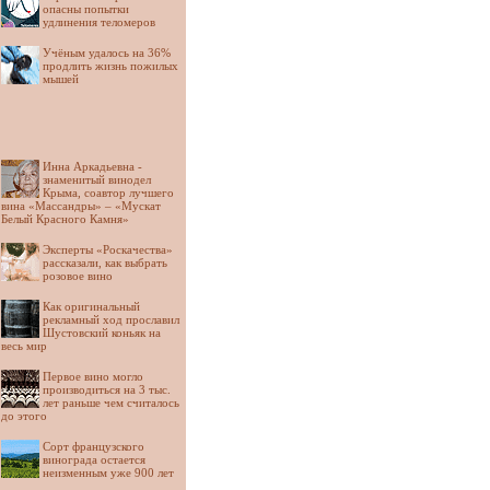
опасны попытки
удлинения теломеров
Учёным удалось на 36%
продлить жизнь пожилых
мышей
Инна Аркадьевна -
знаменитый винодел
Крыма, соавтор лучшего
вина «Массандры» – «Мускат
Белый Красного Камня»
Эксперты «Роскачества»
рассказали, как выбрать
розовое вино
Как оригинальный
рекламный ход прославил
Шустовский коньяк на
весь мир
Первое вино могло
производиться на 3 тыс.
лет раньше чем считалось
до этого
Сорт французского
винограда остается
неизменным уже 900 лет