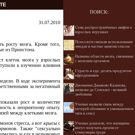
ТЕ
ПОИСК:
31.07.2010
Семь распространённых мифов о
взрослых игрушках
Психологи связали использование
ь росту мозга. Кроме того,
эмодзи и частые занятия сексом
ые из Принстона.
Названы области мозга, связанные
т клеток мозга у взрослых
с женским оргазмом
тупили к изучению влияния
Страсть и еда: десять продуктов-
афродизиаков
недели. В ходе эксперимента
Джованни Джакомо Казанова,
тветственными за негативный
шевалье де Сенгальт - великий
любовник
оказали рост в количестве
Ученые назвали связь между
ность к неприятному опыту.
потерей обоняние и уменьшением
язей между клетками мозга.
тяги к сексу
онов стресса, а вот крысы с
Ученые доказали, что женщины
могут получать оргазм от
рмонов. Также "сексуально
стимуляции груди
мались за еду в незнакомых