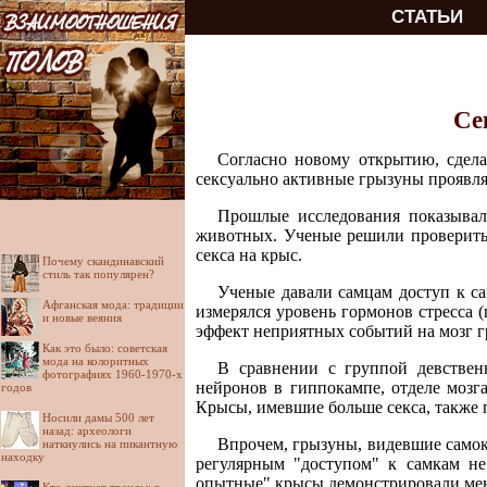
СТАТЬИ
Се
Согласно новому открытию, сдела
сексуально активные грызуны проявля
Прошлые исследования показывали
животных. Ученые решили проверить
секса на крыс.
Почему скандинавский
стиль так популярен?
Ученые давали самцам доступ к са
Афганская мода: традиции
измерялся уровень гормонов стресса 
и новые веяния
эффект неприятных событий на мозг г
Как это было: советская
мода на колоритных
В сравнении с группой девствен
фотографиях 1960-1970-х
нейронов в гиппокампе, отделе мозг
годов
Крысы, имевшие больше секса, также п
Носили дамы 500 лет
назад: археологи
Впрочем, грызуны, видевшие самок 
наткнулись на пикантную
находку
регулярным "доступом" к самкам не
опытные" крысы демонстрировали мен