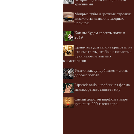
красивыми
Мокрые губы и цветные стрелки:
визажисты назвали 5 модных
новинок
Как мы будем красить ногти в
2019
Краш-тест для салона красоты: на
что смотреть, чтобы не попасть в
руки некомпетентных
косметологов
Улитки как супербизнес – слизь
дороже золота
Lipstick nails - необычная форма
маникюра завоевывает мир
Самый дорогой парфюм в мире
купили за 200 тысяч евро