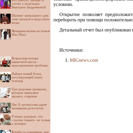
Кто диктует тренды: в
гостях у модельера
условиях.
Виктории Андреяновой
Открытие позволяет предположит
Шопинг завтрашнего дня:
семь трендов в индустрии
перебороть при помощи положительно
моды
Детальный отчет был опубликован
Женщины-воины на показе
Max Mara
Источники:
Возрастная потеря
MIGnews.com
мышечной массы -
недооцененная проблема
Найден новый белок,
регулирующий длину
теломер
Три здоровые привычки,
которые замедляют
процесс старения
Две Х-хромосомы дарят
женщинам долголетие
Ученые доказали, что
«часики тикают» не только
у женщин
Борьба со старением: чем