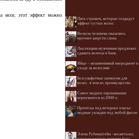
а мозг, этот эффект можно
Пять стрижек, которые создадут
эффект густых волос
Волосы человека оказались
прочнее шерсти слона
Лысеющим мужчинам предложат
сдавать волосы в банк
Яйцо – незаменимый ингредиент в
уходе за волосами
Безсульфатные шампуни для
волос: в чем их преимущество
Самое модное окрашивание
вернувшееся из 2000-х
Причёска под вечернее платье:
модные укладки под любой фасон
Элена Рубинштейн - косметолог,
которая научила женщин быть