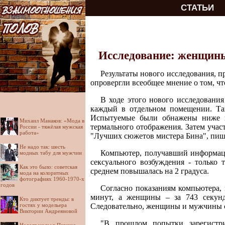
СТАТЬИ
Исследование: женщины
Результаты нового исследования, п
опровергли всеобщее мнение о том, ч
В ходе этого нового исследовани
каждый в отдельном помещении. Так
Испытуемые были обнажены ниже по
Михаил Манаков: «Мода в
термального отображения. Затем учас
России - тяжёлая мужская
работа»
"Лучших сюжетов мистера Бина", пи
Не надо так: шесть
Компьютер, получавший информаци
модных табу для мужчин
сексуального возбуждения - только
Как это было: советская
среднем повышалась на 2 градуса.
мода на колоритных
фотографиях 1960-1970-х
годов
Согласно показаниям компьютера, 
минут, а женщины – за 743 секунд
Кто диктует тренды: в
гостях у модельера
Следовательно, женщины и мужчины с
Виктории Андреяновой
"В прошлом попытки зарегистри