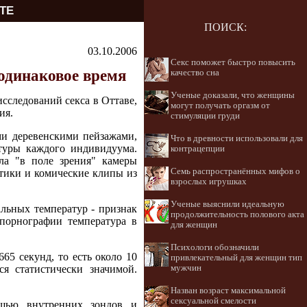
ТЕ
ПОИСК:
03.10.2006
Секс поможет быстро повысить
одинаковое время
качество сна
Ученые доказали, что женщины
сследований секса в Оттаве,
могут получать оргазм от
ия.
стимуляции груди
ми деревенскими пейзажами,
Что в древности использовали для
туры каждого индивидуума.
контрацепции
ла "в поле зрения" камеры
Семь распространённых мифов о
стики и комические клипы из
взрослых игрушках
Ученые выяснили идеальную
льных температур - признак
продолжительность полового акта
 порнографии температура в
для женщин
Психологи обозначили
65 секунд, то есть около 10
привлекательный для женщин тип
я статистически значимой.
мужчин
Назван возраст максимальной
сексуальной смелости
ощью внутренних зондов и