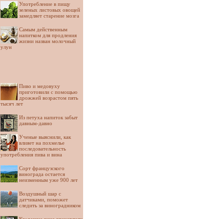
Употребление в пищу
зеленых листовых овощей
замедляет старение мозга
Самым действенным
напитком для продления
жизни назван молочный
улун
Пиво и медовуху
приготовили с помощью
дрожжей возрастом пять
тысяч лет
Из петуха напиток забыт
давным-давно
Ученые выяснили, как
влияет на похмелье
последовательность
употребления пива и вина
Сорт французского
винограда остается
неизменным уже 900 лет
Воздушный шар с
датчиками, поможет
следить за виноградником