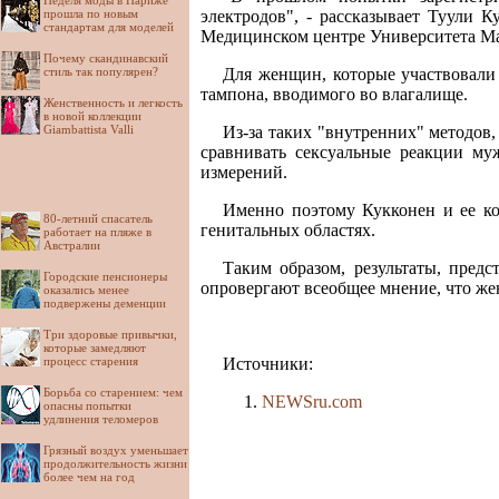
Неделя моды в Париже
прошла по новым
электродов", - рассказывает Туули 
стандартам для моделей
Медицинском центре Университета Ма
Почему скандинавский
стиль так популярен?
Для женщин, которые участвовали 
тампона, вводимого во влагалище.
Женственность и легкость
в новой коллекции
Giambattista Valli
Из-за таких "внутренних" методов
сравнивать сексуальные реакции му
измерений.
Именно поэтому Кукконен и ее ко
80-летний спасатель
генитальных областях.
работает на пляже в
Австралии
Таким образом, результаты, пред
Городские пенсионеры
опровергают всеобщее мнение, что же
оказались менее
подвержены деменции
Три здоровые привычки,
которые замедляют
процесс старения
Источники:
Борьба со старением: чем
NEWSru.com
опасны попытки
удлинения теломеров
Грязный воздух уменьшает
продолжительность жизни
более чем на год