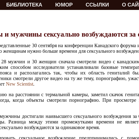
БИБЛИОТЕКА
ЮМОР
ССЫЛКИ
О САЙ
 и мужчины сексуально возбуждаются за 
редставленные 30 сентября на конференции Канадского форума и
то женщинам нужно больше времени для сексуального возбужден
я 28 мужчин и 30 женщин сначала смотрели видео с канадски
им способом исследователи устанавливали базовые темпера
яса и располагались так, чтобы их область гениталий бы
тники смотрели другое видео на ту же тему, порнографию, ужа
шет
New Scientist
.
ю на расстоянии с термальной камеры, заметил скачок генита
 тогда, когда объекты смотрели порнографию. При просмотре
мужчины достигали наивысшего сексуального возбуждения за 6
ы. Разница между этими промежутками времени не являетс
ексуально возбуждаются за одинаковое время.
ровать сексуальное возбуждение предпринимались с пом