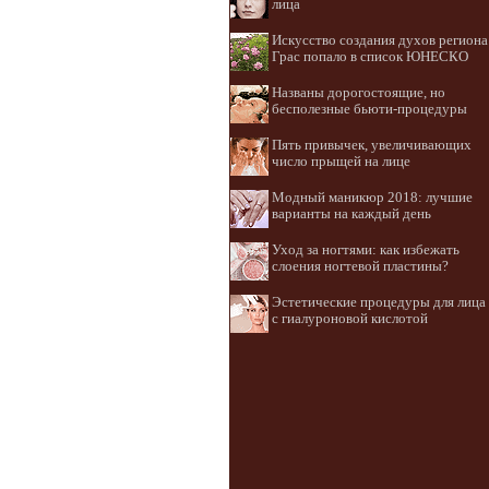
лица
Искусство создания духов региона
Грас попало в список ЮНЕСКО
Названы дорогостоящие, но
бесполезные бьюти-процедуры
Пять привычек, увеличивающих
число прыщей на лице
Модный маникюр 2018: лучшие
варианты на каждый день
Уход за ногтями: как избежать
слоения ногтевой пластины?
Эстетические процедуры для лица
с гиалуроновой кислотой