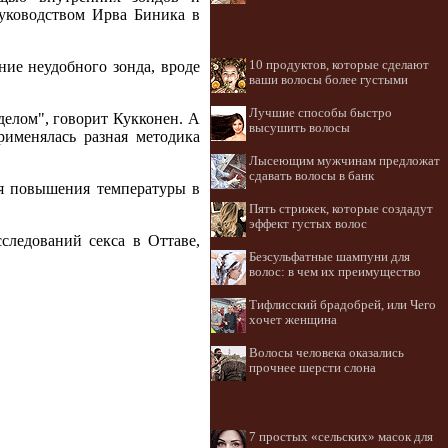
руководством Ирва Биника в
ние неудобного зонда, вроде
10 продуктов, которые сделают
ваши волосы более густыми
Лучшие способы быстро
делом", говорит Кукконен. А
высушить волосы
именялась разная методика
Лысеющим мужчинам предложат
сдавать волосы в банк
ия повышения температуры в
Пять стрижек, которые создадут
эффект густых волос
следований секса в Оттаве,
Безсульфатные шампуни для
волос: в чем их преимущество
Тифлисский брадобрей, или Чего
хочет женщина
Волосы человека оказались
прочнее шерсти слона
7 простых «сельских» масок для