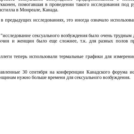
Кукконен, помогавшая в проведении такого исследования под 
сгилла в Монреале, Канада.
в предыдущих исследованиях, это иногда означало использова
, "исследование сексуального возбуждения было очень трудным 
жчин и женщин было еще сложнее, т.к. для разных полов пр
ллеги теперь использовали термальные графики для измерен
ставленные 30 сентября на конференции Канадского форума ис
нщинам нужно больше времени для сексуального возбуждения.