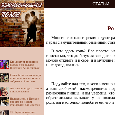
СТАТЬИ
Ро
Многие сексологи рекомендуют ра
парам с внушительным семейным стаже
В чем здесь соль? Все просто: и
ипостасью, что до безумия заводит ка
можно открыть и в себе, и в мужчине
Кто диктует тренды: в
и не догадывались.
гостях у модельера
Виктории Андреяновой
Самая большая коллекция
исторических костюмов
собрана в Эрмитаже
Подумайте над тем, в кого именно 
а ваш любимый, насмотревшись пор
Афганская мода: традиции
и новые веяния
разносчика пиццы, и вы уверены, что
образе должна вызывать у вас полож
Неделя моды в Париже
прошла по новым
роль, вы настолько полюбите ее, что и
стандартам для моделей
10 образов, которые