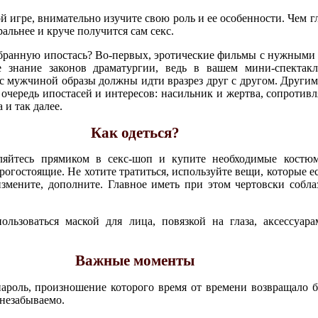
ой игре, внимательно изучите свою роль и ее особенности. Чем 
ральнее и круче получится сам секс.
бранную ипостась? Во-первых, эротические фильмы с нужными 
е знание законов драматургии, ведь в вашем мини-спектак
и с мужчиной образы должны идти вразрез друг с другом. Другим
 очередь ипостасей и интересов: насильник и жертва, сопротив
и так далее.
Как одеться?
вляйтесь прямиком в секс-шоп и купите необходимые костюм
огостоящие. Не хотите тратиться, используйте вещи, которые е
змените, дополните. Главное иметь при этом чертовски соблаз
льзоваться маской для лица, повязкой на глаза, аксессуар
Важные моменты
роль, произношение которого время от времени возвращало бы
 незабываемо.