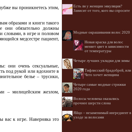
Есть ли у женщин эякуляция?
глубже вы проникнетесь этим,
Зависит от того, кого вы спросите
вам образами и книги такого
ле они обязательно должны
Модные окрашивания волос 2020
и словами, в игре и половом
ляющийся медсестре пациент,
Новая краска для волос
меняет цвет в зависимости
от температуры
Четыре лучших укладки для зимы
ы: они очень сексуальные,
Тифлисский брадобрей, или
сть под рукой или вдохните в
Чего хочет женщина
нительное белье – трусики,
Четыре самые модные стрижки
2020 года
ами – милицейским жезлом,
Волосы человека оказались
прочнее шерсти слона
Яйцо – незаменимый ингредиент в
уходе за волосами
 вас к игре. Наверняка это