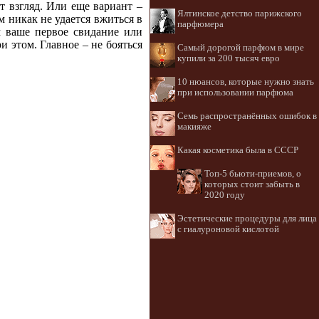
т взгляд. Или еще вариант –
Ялтинское детство парижского
м никак не удается вжиться в
парфюмера
м ваше первое свидание или
и этом. Главное – не бояться
Самый дорогой парфюм в мире
купили за 200 тысяч евро
10 нюансов, которые нужно знать
при использовании парфюма
Семь распространённых ошибок в
макияже
Какая косметика была в СССР
Топ-5 бьюти-приемов, о
которых стоит забыть в
2020 году
Эстетические процедуры для лица
с гиалуроновой кислотой