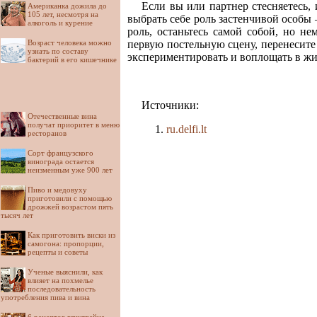
Если вы или партнер стесняетесь,
Американка дожила до
105 лет, несмотря на
выбрать себе роль застенчивой особы –
алкоголь и курение
роль, останьтесь самой собой, но 
первую постельную сцену, перенесите 
Возраст человека можно
узнать по составу
экспериментировать и воплощать в жи
бактерий в его кишечнике
Источники:
Отечественные вина
получат приоритет в меню
ru.delfi.lt
ресторанов
Сорт французского
винограда остается
неизменным уже 900 лет
Пиво и медовуху
приготовили с помощью
дрожжей возрастом пять
тысяч лет
Как приготовить виски из
самогона: пропорции,
рецепты и советы
Ученые выяснили, как
влияет на похмелье
последовательность
употребления пива и вина