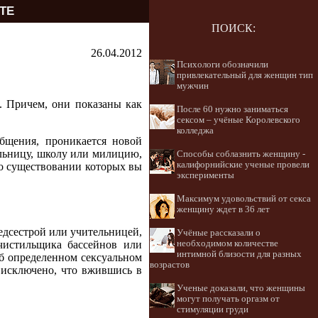
ТЕ
ПОИСК:
26.04.2012
Психологи обозначили
привлекательный для женщин тип
мужчин
. Причем, они показаны как
После 60 нужно заниматься
сексом – учёные Королевского
колледжа
бщения, проникается новой
больницу, школу или милицию,
Способы соблазнить женщину -
калифорнийские ученые провели
 о существовании которых вы
эксперименты
Максимум удовольствий от секса
женщину ждет в 36 лет
медсестрой или учительницей,
Учёные рассказали о
необходимом количестве
чистильщика бассейнов или
интимной близости для разных
об определенном сексуальном
возрастов
 исключено, что вжившись в
Ученые доказали, что женщины
могут получать оргазм от
стимуляции груди