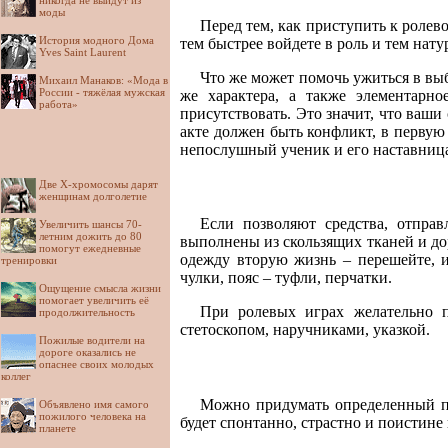
никогда не выйдут из
моды
Перед тем, как приступить к ролев
История модного Дома
тем быстрее войдете в роль и тем нату
Yves Saint Laurent
Что же может помочь ужиться в вы
Михаил Манаков: «Мода в
России - тяжёлая мужская
же характера, а также элементарно
работа»
присутствовать. Это значит, что ваш
акте должен быть конфликт, в первую
непослушный ученик и его наставница 
Две Х-хромосомы дарят
женщинам долголетие
Если позволяют средства, отпра
Увеличить шансы 70-
летним дожить до 80
выполнены из скользящих тканей и дор
помогут ежедневные
одежду вторую жизнь – перешейте, и
тренировки
чулки, пояс – туфли, перчатки.
Ощущение смысла жизни
помогает увеличить её
При ролевых играх желательно по
продолжительность
стетоскопом, наручниками, указкой.
Пожилые водители на
дороге оказались не
опаснее своих молодых
коллег
Можно придумать определенный па
Объявлено имя самого
пожилого человека на
будет спонтанно, страстно и поистине
планете