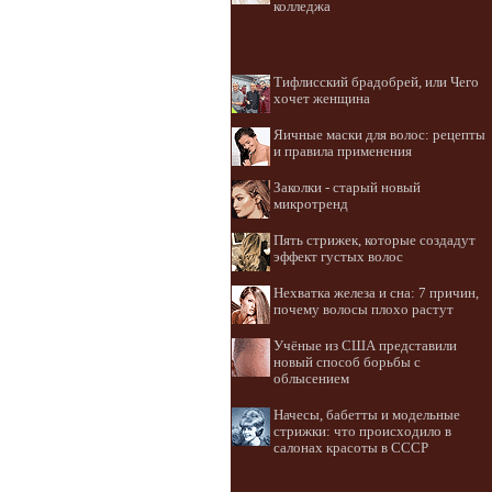
колледжа
Тифлисский брадобрей, или Чего
хочет женщина
Яичные маски для волос: рецепты
и правила применения
Заколки - старый новый
микротренд
Пять стрижек, которые создадут
эффект густых волос
Нехватка железа и сна: 7 причин,
почему волосы плохо растут
Учёные из США представили
новый способ борьбы с
облысением
Начесы, бабетты и модельные
стрижки: что происходило в
салонах красоты в СССР