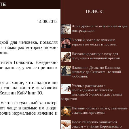
ТЕ
ПОИСК:
14.08.2012
Что в древности использовали для
контрацепции
8 вещей, которые мужчина
кой для человека, позволяя
терпеть не может в постели
и, с помощью которых можно
вию.
Назвали идеальную позу для
получения женщиной оргазма
итета Гонконга. Ежедневно
ые данные, ученые пришли к
Джованни Джакомо Казанова,
шевалье де Сенгальт - великий
любовник
тся дыхание, что аналогично
Учёные рассказали о
на сон на животе «вызовом»
необходимом количестве
р Кельвин Кай-Чинг Ю.
интимной близости для разных
возрастов
имеют сексуальный характер.
ают чаще знакомые им люди.
Названы области мозга, связанные
полне нормальное явление и
с женским оргазмом
После 60 нужно заниматься
сексом – учёные Королевского