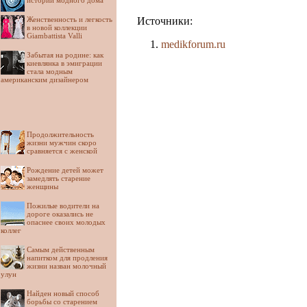
истории модного дома
Женственность и легкость
Источники:
в новой коллекции
Giambattista Valli
medikforum.ru
Забытая на родине: как
киевлянка в эмиграции
стала модным
американским дизайнером
Продолжительность
жизни мужчин скоро
сравняется с женской
Рождение детей может
замедлять старение
женщины
Пожилые водители на
дороге оказались не
опаснее своих молодых
коллег
Самым действенным
напитком для продления
жизни назван молочный
улун
Найден новый способ
борьбы со старением