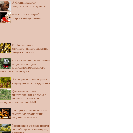
В Японии растет
смертность от старости
Кожа разных людей
стареет неодинаково
Учебный полигон
элитного виноградарства
создан в России
Крымские вина впечатлили
дегустационную
комиссию престижного
азиатского конкурса
Выращивание винограда в
защищенных конструкциях
Удаление листьев
винограда для борьбы с
гнилями – плюсы и
минусы технологии ELR
Как приготовить виски из
самогона: пропорции,
рецепты и советы
Российские ученые нашли
способ сделать виноград
полезнее