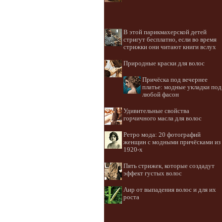
В этой парикмахерской детей
стригут бесплатно, если во время
стрижки они читают книги вслух
Природные краски для волос
Причёска под вечернее
платье: модные укладки под
любой фасон
Удивительные свойства
горчичного масла для волос
Ретро мода: 20 фотографий
женщин с модными причёсками из
1920-х
Пять стрижек, которые создадут
эффект густых волос
Аир от выпадения волос и для их
роста