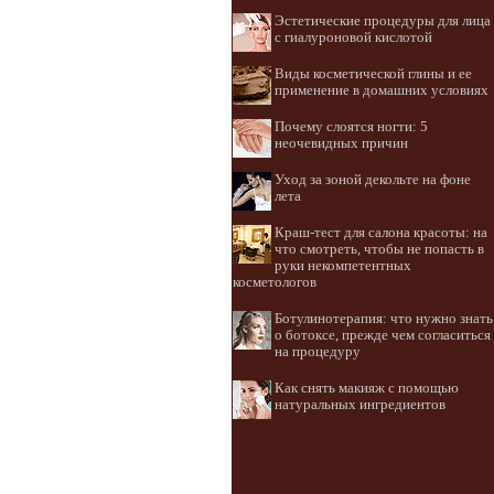
Эстетические процедуры для лица
с гиалуроновой кислотой
Виды косметической глины и ее
применение в домашних условиях
Почему слоятся ногти: 5
неочевидных причин
Уход за зоной декольте на фоне
лета
Краш-тест для салона красоты: на
что смотреть, чтобы не попасть в
руки некомпетентных
косметологов
Ботулинотерапия: что нужно знать
о ботоксе, прежде чем согласиться
на процедуру
Как снять макияж с помощью
натуральных ингредиентов