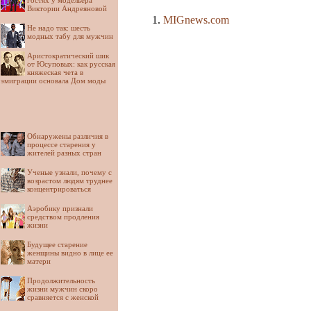
гостях у модельера
Виктории Андреяновой
MIGnews.com
Не надо так: шесть
модных табу для мужчин
Аристократический шик
от Юсуповых: как русская
княжеская чета в
эмиграции основала Дом моды
Обнаружены различия в
процессе старения у
жителей разных стран
Ученые узнали, почему с
возрастом людям труднее
концентрироваться
Аэробику признали
средством продления
жизни
Будущее старение
женщины видно в лице ее
матери
Продолжительность
жизни мужчин скоро
сравняется с женской