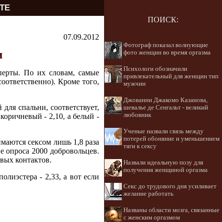
ТЕ
ПОИСК:
07.09.2012
Фотограф показал волнующие
и
фото женщин во время оргазма
Психологи обозначили
перты. По их словам, самые
привлекательный для женщин тип
соответственно). Кроме того,
мужчин
Джованни Джакомо Казанова,
 для спальни, соответствует,
шевалье де Сенгальт - великий
любовник
 коричневый - 2,10, а белый -
Ученые назвали связь между
потерей обоняние и уменьшением
имаются сексом лишь 1,8 раза
тяги к сексу
ие опроса 2000 добровольцев.
вых контактов.
Назвали идеальную позу для
получения женщиной оргазма
полиэстера - 2,33, а вот если
Секс до трудового дня усиливает
желание работать
Названы области мозга, связанные
с женским оргазмом