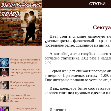
СТАТЬИ
Сексуа
Цвет стен в спальне напрямую вл
удачные цвета - фиолетовый и красный
постельное белье, сделанное из шелка
А вот обладатели голубых спален з
согласно статистике, 3,02 раза в недел
Versace: яркие моменты в
2,02.
истории модного дома
Шопинг завтрашнего дня:
Серый же цвет снижает половую акт
семь трендов в индустрии
в неделю. При зеленых стенах - 1,89,
моды
Еще интервью позволило установить, 
10 образов, которые
никогда не выйдут из
Итак, шелковое белье соответствова
моды
человек спит под пуховым одеялом и на
Выставка «60 лет
итальянской моды» в
Москве
Кто диктует тренды: в
Источники: