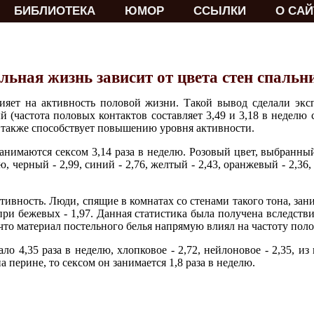
БИБЛИОТЕКА
ЮМОР
ССЫЛКИ
О САЙ
льная жизнь зависит от цвета стен спальн
ияет на активность половой жизни. Такой вывод сделали экс
 (частота половых контактов составляет 3,49 и 3,18 в неделю 
, также способствует повышению уровня активности.
анимаются сексом 3,14 раза в неделю. Розовый цвет, выбранный
ю, черный - 2,99, синий - 2,76, желтый - 2,43, оранжевый - 2,36,
ивность. Люди, спящие в комнатах со стенами такого тона, зан
 при бежевых - 1,97. Данная статистика была получена вследств
что материал постельного белья напрямую влиял на частоту поло
ло 4,35 раза в неделю, хлопковое - 2,72, нейлоновое - 2,35, из 
 перине, то сексом он занимается 1,8 раза в неделю.