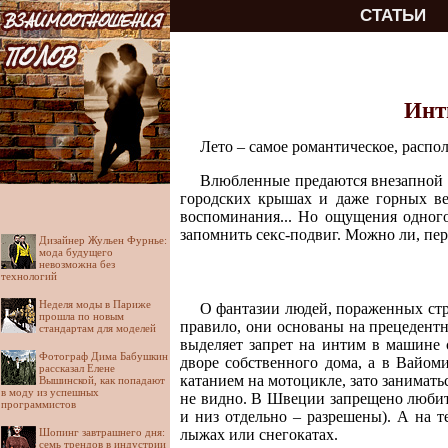
СТАТЬИ
Инт
Лето – самое романтическое, распо
Влюбленные предаются внезапной с
городских крышах и даже горных в
воспоминания... Но ощущения одного
запомнить секс-подвиг. Можно ли, пер
Дизайнер Жульен Фурнье:
мода будущего
невозможна без
технологий
Неделя моды в Париже
О фантазии людей, пораженных стр
прошла по новым
правило, они основаны на прецедент
стандартам для моделей
выделяет запрет на интим в машине 
Фотограф Дима Бабушкин
дворе собственного дома, а в Вайом
рассказал Елене
катанием на мотоцикле, зато занимать
Вышинской, как попадают
в моду из успешных
не видно. В Швеции запрещено любить
программистов
и низ отдельно – разрешены). А на т
Шопинг завтрашнего дня:
лыжах или снегокатах.
семь трендов в индустрии