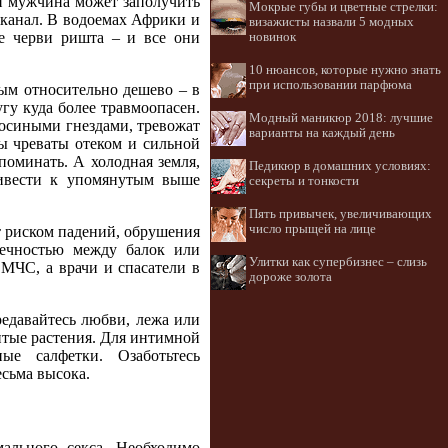
ки мужчина может заполучить
Мокрые губы и цветные стрелки:
 канал. В водоемах Африки и
визажисты назвали 5 модных
е черви ришта – и все они
новинок
10 нюансов, которые нужно знать
при использовании парфюма
ным относительно дешево – в
гу куда более травмоопасен.
Модный маникюр 2018: лучшие
 осиными гнездами, тревожат
варианты на каждый день
ы чреваты отеком и сильной
поминать. А холодная земля,
Педикюр в домашних условиях:
ривести к упомянутым выше
секреты и тонкости
Пять привычек, увеличивающих
число прыщей на лице
т риском падений, обрушения
нечностью между балок или
Улитки как супербизнес – слизь
 МЧС, а врачи и спасатели в
дороже золота
редавайтесь любви, лежа или
витые растения. Для интимной
ые салфетки. Озаботьтесь
сьма высока.
ального секса. Необходимо