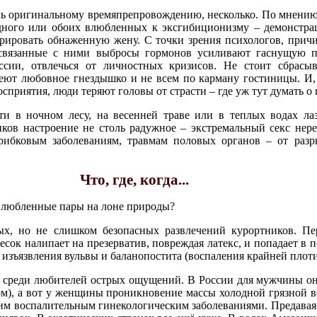
ь оригинальному времяпрепровождению, несколько. По мнению 
одного или обоих влюбленных к эксгибиционизму – демонстра
трировать обнаженную жену. С точки зрения психологов, причи
связанные с ними выбросы гормонов усиливают гаснущую п
сии, отвлечься от личностных кризисов. Не стоит сбрасыв
еют любовное гнездышко и не всем по карману гостиницы. И, 
приятия, люди теряют головы от страсти – где уж тут думать о 
и в ночном лесу, на весенней траве или в теплых водах ла
иков настроение не столь радужное – экстремальный секс нер
грибковым заболеваниям, травмам половых органов – от раз
Что, где, когда...
влюбленные пары на лоне природы?
х, но не слишком безопасных развлечений курортников. Пер
ок налипает на презерватив, повреждая латекс, и попадает в 
, изъязвления вульвы и баланопостита (воспаления крайней плоти
н среди любителей острых ощущений. В России для мужчины он
ом), а вот у женщины проникновение массы холодной грязной 
гим воспалительным гинекологическим заболеваниями. Предаваясь