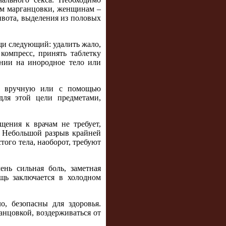
ом марганцовки, женщинам –
ивота, выделения из половых
щи следующий: удалить жало,
компресс, принять таблетку
ении на инородное тело или
го вручную или с помощью
для этой цели предметами,
щения к врачам не требует,
й. Небольшой разрыв крайней
ого тела, наоборот, требуют
ень сильная боль, заметная
щь заключается в холодном
, безопасны для здоровья.
анцовкой, воздерживаться от