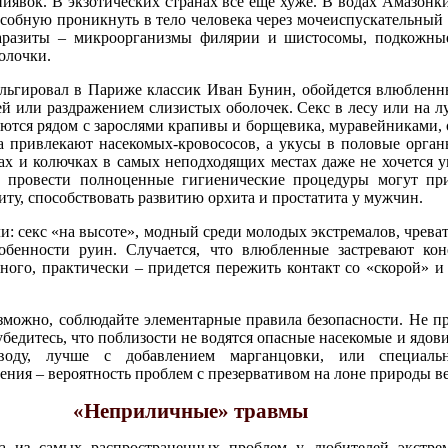
иявок. В экзотических странах все ещё хуже. В водах Амазон
особную проникнуть в тело человека через мочеиспускательный
аразиты – микроорганизмы филярии и шистосомы, подкожны
олочки.
тальгировал в Париже классик Иван Бунин, обойдется влюблен
ей или раздражением слизистых оболочек. Секс в лесу или на лу
ются рядом с зарослями крапивы и борщевика, муравейниками,
 привлекают насекомых-кровососов, а укусы в половые орган
х и колючках в самых неподходящих местах даже не хочется у
ть провести полноценные гигиенические процедуры могут п
ту, способствовать развитию орхита и простатита у мужчин.
и: секс «на высоте», модный среди молодых экстремалов, чрева
обенности руин. Случается, что влюбленные застревают ко
ного, практически – придется пережить контакт со «скорой» и
зможно, соблюдайте элементарные правила безопасности. Не п
, убедитесь, что поблизости не водятся опасные насекомые и ядо
оду, лучше с добавлением марганцовки, или специальн
ния – вероятность проблем с презервативом на лоне природы ве
«Неприличные» травмы
 из самых распространенных проблем у любителей экстрем