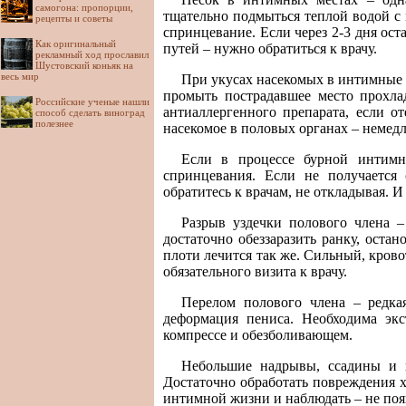
самогона: пропорции,
тщательно подмыться теплой водой с
рецепты и советы
спринцевание. Если через 2-3 дня ос
Как оригинальный
путей – нужно обратиться к врачу.
рекламный ход прославил
Шустовский коньяк на
весь мир
При укусах насекомых в интимные 
промыть пострадавшее место прохла
Российские ученые нашли
антиаллергенного препарата, если о
способ сделать виноград
полезнее
насекомое в половых органах – немед
Если в процессе бурной интимн
спринцевания. Если не получается 
обратитесь к врачам, не откладывая. И
Разрыв уздечки полового члена –
достаточно обеззаразить ранку, оста
плоти лечится так же. Сильный, кров
обязательного визита к врачу.
Перелом полового члена – редкая
деформация пениса. Необходима экс
компрессе и обезболивающем.
Небольшие надрывы, ссадины и п
Достаточно обработать повреждения х
интимной жизни и наблюдать – не поя