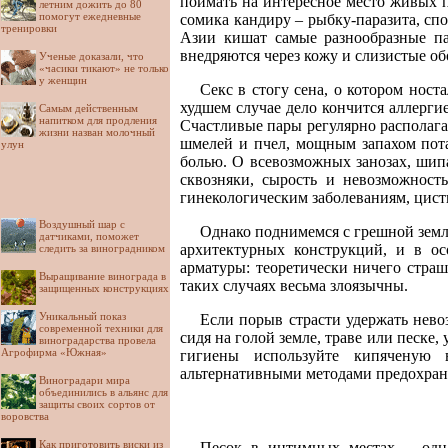
поймать на интересное место живых п
летним дожить до 80
помогут ежедневные
сомика кандиру – рыбку-паразита, сп
тренировки
Азии кишат самые разнообразные п
внедряются через кожу и слизистые об
Ученые доказали, что
«часики тикают» не только
у женщин
Секс в стогу сена, о котором нос
худшем случае дело кончится аллерги
Самым действенным
напитком для продления
Счастливые пары регулярно располага
жизни назван молочный
шмелей и пчел, мощным запахом пота
улун
болью. О всевозможных занозах, шипа
сквозняки, сырость и невозможнос
гинекологическим заболеваниям, цисти
Воздушный шар с
Однако поднимемся с грешной земл
датчиками, поможет
архитектурных конструкций, и в ос
следить за виноградником
арматуры: теоретически ничего страш
Выращивание винограда в
таких случаях весьма злоязычны.
защищенных конструкциях
Уникальный показ
Если порыв страсти удержать нево
современной техники для
сидя на голой земле, траве или песке
виноградарства провела
Агрофирма «Южная»
гигиены используйте кипяченую в
альтернативными методами предохране
Виноградари мира
объединились в альянс для
защиты своих сортов от
воровства
Как приготовить виски из
Песок в интимных местах – одна