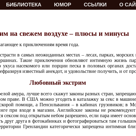
БИБЛИОТЕКА
ЮМОР
ССЫЛКИ
О САЙ
им на свежем воздухе – плюсы и минусы
лагающее к приключениям время года.
трасти в самых неожиданных местах – лесах, парках, морских 
ершинах. Такие приключения обновляют интимную жизнь пар
 укуса насекомого или порции песка в половых органах дост
ефразируя известный анекдот, и удовольствие получить, и от пр
Любовный экстрим
елой амура, лучше всего скажут законы разных стран, запрещаю
ном праве. В США можно угодить в каталажку за секс в машине
скорой помощи, а Пенсильвания – в кабинах грузовиков; в Мо
инге при входе в магазин. Английские законы не рекомендую
ся сексом под открытым небом разрешено, если пара имеет основ
 друг друга в фотокабинках и фотографироваться там голышом 
ерритории Гренландии категорически запрещена интимная близ