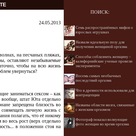
ТЕ
ПОИСК:
24.05.2013
Семь распространённых мифов о
взрослых игрушках
Назвали идеальную позу для
получения женщиной оргазма
волнах, на песчаных пляжах,
Способы соблазнить женщину -
ы, оставляют незабываемые
калифорнийские ученые провели
аточно, чтобы на всю жизнь
эксперименты
облем увернуться?
Восемь самых необычных
последствий оргазма
Что в древности использовали для
щие заниматься сексом – как
контрацепции
 вообще, штат Юта отдельно
нане запрещена близость во
Названы области мозга, связанные
с женским оргазмом
т совмещать личную жизнь с
ания полагать, что её никому
Фотограф показал волнующие
во весь рост (верх отдельно
фото женщин во время оргазма
ость... в положении стоя на