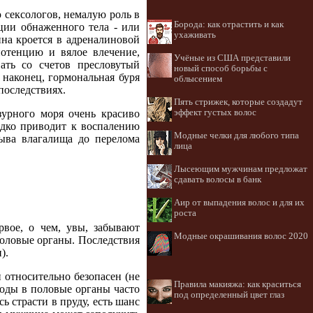
сексологов, немалую роль в
Борода: как отрастить и как
ции обнаженного тела - или
ухаживать
на кроется в адреналиновой
отенцию и вялое влечение,
Учёные из США представили
ать со счетов пресловутый
новый способ борьбы с
наконец, гормональная буря
облысением
последствиях.
Пять стрижек, которые создадут
эффект густых волос
зурного моря очень красиво
едко приводит к воспалению
Модные челки для любого типа
рыва влагалища до перелома
лица
Лысеющим мужчинам предложат
сдавать волосы в банк
Аир от выпадения волос и для их
роста
вое, о чем, увы, забывают
Модные окрашивания волос 2020
половые органы. Последствия
).
 относительно безопасен (не
Правила макияжа: как краситься
воды в половые органы часто
под определенный цвет глаз
 страсти в пруду, есть шанс