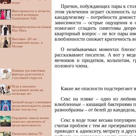
моды
Причин, побуждающих пары к стол
Женственность и легкость
этом увлечении играет склонность 
в новой коллекции
кандаулезизму – потребности демонс
Giambattista Valli
зависимости – острые ощущения и 
Женщины-воины на показе
помогают сгладить симптомы депрес
Max Mara
квартирный вопрос – не все пары им
влюбленности снижает критичность вос
Выставка «60 лет
итальянской моды» в
Москве
О незабываемых моментах близост
рассказывают писатели. А вот у мед
яичников и придатков, кольпитам, 
полового члена.
Названы три ключевых
фактора долголетия и
счастливой старости
Игра в шахматы
Какие же опасности подстерегают 
продлевают жизнь на
несколько лет
Секс на пляже – одно из любимы
Грязный воздух уменьшает
влюбленные – кишащий бактериями пес
продолжительность жизни
разнообразны – от белей до кандидоза
более чем на год
Ощущение смысла жизни
Секс в воде тоже весьма популяре
помогает увеличить её
считая проблем с тем же презерватив
продолжительность
приводит к аднекситу, метриту и дру
Увеличить шансы 70-