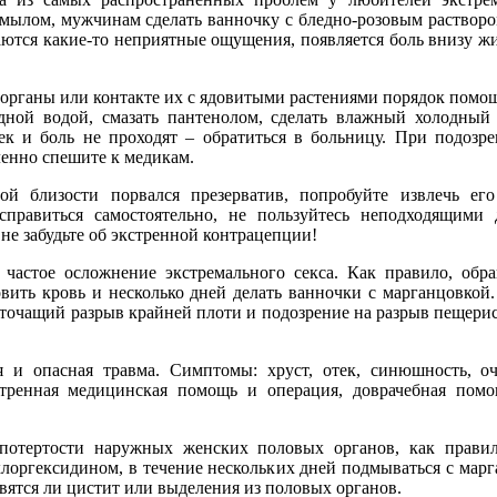
 мылом, мужчинам сделать ванночку с бледно-розовым раствор
таются какие-то неприятные ощущения, появляется боль внизу ж
органы или контакте их с ядовитыми растениями порядок помо
дной водой, смазать пантенолом, сделать влажный холодный 
тек и боль не проходят – обратиться в больницу. При подозр
ленно спешите к медикам.
ой близости порвался презерватив, попробуйте извлечь е
справиться самостоятельно, не пользуйтесь неподходящими 
 не забудьте об экстренной контрацепции!
 частое осложнение экстремального секса. Как правило, обра
новить кровь и несколько дней делать ванночки с марганцовко
оточащий разрыв крайней плоти и подозрение на разрыв пещерист
 и опасная травма. Симптомы: хруст, отек, синюшность, оч
тренная медицинская помощь и операция, доврачебная помо
отертости наружных женских половых органов, как правило
лоргексидином, в течение нескольких дней подмываться с марг
вятся ли цистит или выделения из половых органов.