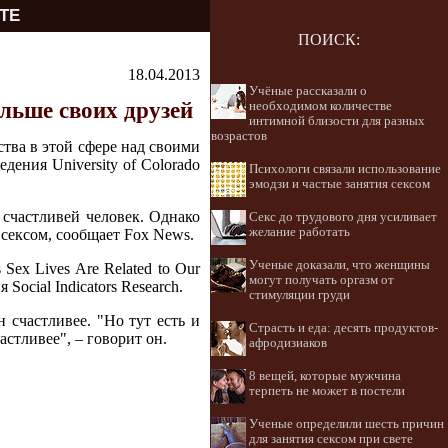
ТЕ
ПОИСК:
18.04.2013
Учёные рассказали о
ольше своих друзей
необходимом количестве
интимной близости для разных
возрастов
ства в этой сфере над своими
ения University of Colorado
Психологи связали использование
эмодзи и частые занятия сексом
 счастливей человек. Однако
Секс до трудового дня усиливает
желание работать
 сексом, сообщает Fox News.
Ученые доказали, что женщины
 Sex Lives Are Related to Our
могут получать оргазм от
ocial Indicators Research.
стимуляции груди
 счастливее. "Но тут есть и
Страсть и еда: десять продуктов-
стливее", – говорит он.
афродизиаков
8 вещей, которые мужчина
терпеть не может в постели
Ученые определили шесть причин
для занятия сексом при свете