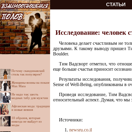
СТАТЬИ
Исследование: человек с
Человека делает счастливым не тол
друзьями. К такому выводу пришел Ти
Boulder.
Тим Вадсворт отметил, что отноше
еще больше счастья приносит осознани
Почему скандинавский
стиль так популярен?
Результаты исследования, получивше
Женщины-воины на показе
Sense of Well-Being, опубликованы в о
Max Mara
Проведя исследование, Тим Вадсво
Не надо так: шесть
модных табу для мужчин
относительный аспект. Думая, что мы 
Афганская мода: традиции
и новые веяния
10 образов, которые
Источники:
никогда не выйдут из
моды
newsru.co.il