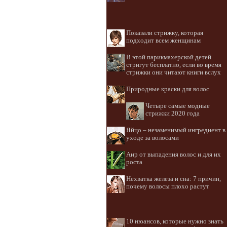
Показали стрижку, которая
подходит всем женщинам
В этой парикмахерской детей
стригут бесплатно, если во время
стрижки они читают книги вслух
Природные краски для волос
Четыре самые модные
стрижки 2020 года
Яйцо – незаменимый ингредиент в
уходе за волосами
Аир от выпадения волос и для их
роста
Нехватка железа и сна: 7 причин,
почему волосы плохо растут
10 нюансов, которые нужно знать