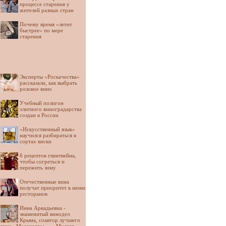
процессе старения у
жителей разных стран
Почему время «летит
быстрее» по мере
старения
Эксперты «Роскачества»
рассказали, как выбрать
розовое вино
Учебный полигон
элитного виноградарства
создан в России
«Искусственный язык»
научился разбираться в
сортах виски
6 рецептов глинтвейна,
чтобы согреться и
пережить зиму
Отечественные вина
получат приоритет в меню
ресторанов
Инна Аркадьевна -
знаменитый винодел
Крыма, соавтор лучшего