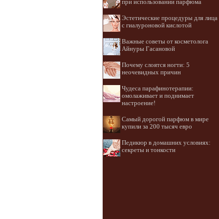
при использовании парфюма
Эстетические процедуры для лица
с гиалуроновой кислотой
Важные советы от косметолога
Айнуры Гасановой
Почему слоятся ногти: 5
неочевидных причин
Чудеса парафинотерапии:
омолаживает и поднимает
настроение!
Самый дорогой парфюм в мире
купили за 200 тысяч евро
Педикюр в домашних условиях:
секреты и тонкости