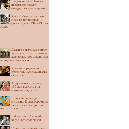
Неделя моды в Париже
прошла по новым
стандартам для моделей
Как это было: советская
мода на колоритных
фотографиях 1960-1970-х
годов
Дольше остальных живут
люди, у которых большое
количество родственников
и социальных связей
Ученые определили
молекулярные механизмы
старения
Американка дожила до
105 лет, несмотря на
алкоголь и курение
Приём больших доз
витамина D для борьбы со
старением был признан
бесполезным
Найден новый способ
борьбы со старением
Обнаружены различия в