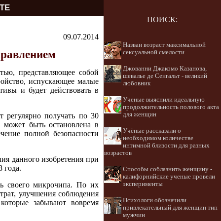
ТЕ
ПОИСК:
09.07.2014
Назван возраст максимальной
правлением
сексуальной смелости
Джованни Джакомо Казанова,
тью, представляющее собой
шевалье де Сенгальт - великий
ройство, испускающее малые
любовник
тивы и будет действовать в
Ученые выяснили идеальную
продолжительность полового акта
для женщин
т регулярно получать по 30
а может быть остановлена в
Учёные рассказали о
чение полной безопасности
необходимом количестве
интимной близости для разных
возрастов
ния данного изобретения при
 года.
Способы соблазнить женщину -
калифорнийские ученые провели
ть своего микрочипа. По их
эксперименты
атрат, улучшения соблюдения
Психологи обозначили
 которые забывают вовремя
привлекательный для женщин тип
мужчин