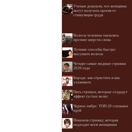
Ученые доказали, что женщины
могут получать оргазм от
стимуляции груди
Волосы человека оказались
прочнее шерсти слона
Лучшие способы быстро
высушить волосы
Четыре самые модные стрижки
2020 года
Борода: как отрастить и как
ухаживать
Пять стрижек, которые создадут
эффект густых волос
Черное омбре: ТОП-20 стильных
идей
Показали стрижку, которая
подходит всем женщинам