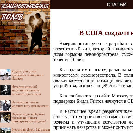
СТАТЬИ
В США создали 
Американские ученые разрабатыв
электронный чип, который вшиваетс
дозы гормона левоноргестрела, смож
течение 16 лет.
Благодаря имплантату, размеры ко
Мода с улиц: как
микрограмм левоноргестрела. В отл
одеваются женщины в
Париже
любой момент при помощи дистанци
устройства, исключающей его актива
Историк моды об
эволюции женского
делового дресс-кода
Как сообщается на сайте Массачус
поддержке Билла Гейтса начнутся в СШ
Не надо так: шесть
модных табу для мужчин
В настоящее время разработчикам
Неделя моды в Париже
словам, это устройство «создаст воз
прошла по новым
стандартам для моделей
режима и улучшения результатов ле
принимать лекарства и может быть ис
Фотограф Дима Бабушкин