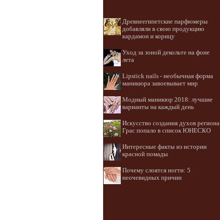
Древнеегипетские парфюмеры
добавляли в свою продукцию
кардамон и корицу
Уход за зоной декольте на фоне
лета
Lipstick nails - необычная форма
маникюра завоевывает мир
Модный маникюр 2018: лучшие
варианты на каждый день
Искусство создания духов региона
Грас попало в список ЮНЕСКО
Интересные факты из истории
красной помады
Почему слоятся ногти: 5
неочевидных причин