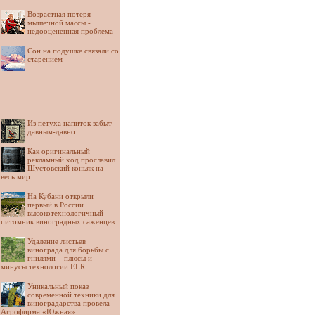
Возрастная потеря
мышечной массы -
недооцененная проблема
Сон на подушке связали со
старением
Из петуха напиток забыт
давным-давно
Как оригинальный
рекламный ход прославил
Шустовский коньяк на
весь мир
На Кубани открыли
первый в России
высокотехнологичный
питомник виноградных саженцев
Удаление листьев
винограда для борьбы с
гнилями – плюсы и
минусы технологии ELR
Уникальный показ
современной техники для
виноградарства провела
Агрофирма «Южная»