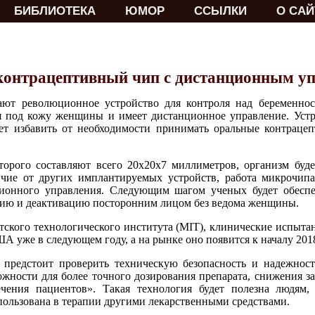
БИБЛИОТЕКА
ЮМОР
ССЫЛКИ
О САЙ
контрацептивный чип с дистанционным у
ают революционное устройство для контроля над беременнос
я под кожу женщины и имеет дистанционное управление. Уст
ет избавить от необходимости принимать оральные контрацеп
торого составляют всего 20х20х7 миллиметров, организм буде
ичие от других имплантируемых устройств, работа микрочип
онного управления. Следующим шагом ученых будет обеспе
цию и деактивацию посторонним лицом без ведома женщины.
етского технологического института (MIT), клинические испыта
А уже в следующем году, а на рынке оно появится к началу 2018
 предстоит проверить техническую безопасность и надежнос
можности для более точного дозирования препарата, снижения з
чения пациентов». Такая технология будет полезна людям,
пользована в терапии другими лекарственными средствами.