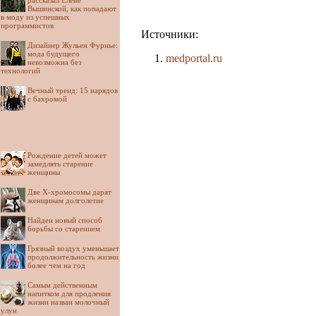
рассказал Елене
Вышинской, как попадают
в моду из успешных
программистов
Источники:
Дизайнер Жульен Фурнье:
мода будущего
medportal.ru
невозможна без
технологий
Вечный тренд: 15 нарядов
с бахромой
Рождение детей может
замедлять старение
женщины
Две Х-хромосомы дарят
женщинам долголетие
Найден новый способ
борьбы со старением
Грязный воздух уменьшает
продолжительность жизни
более чем на год
Самым действенным
напитком для продления
жизни назван молочный
улун