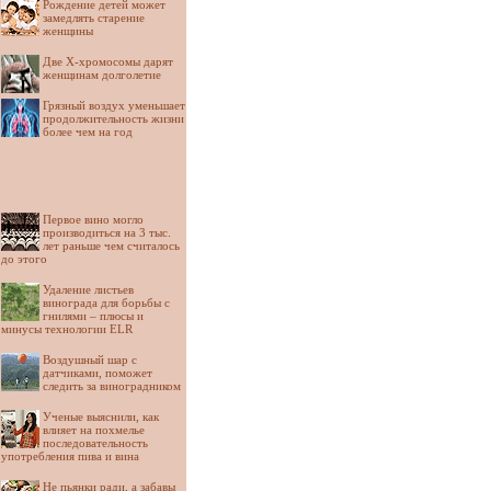
Рождение детей может
замедлять старение
женщины
Две Х-хромосомы дарят
женщинам долголетие
Грязный воздух уменьшает
продолжительность жизни
более чем на год
Первое вино могло
производиться на 3 тыс.
лет раньше чем считалось
до этого
Удаление листьев
винограда для борьбы с
гнилями – плюсы и
минусы технологии ELR
Воздушный шар с
датчиками, поможет
следить за виноградником
Ученые выяснили, как
влияет на похмелье
последовательность
употребления пива и вина
Не пьянки ради, а забавы