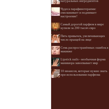
натуральных ингредиентов
Чудеса парафинотерапии:
омолаживает и поднимает
настроение!
Самый дорогой парфюм в мире
купили за 200 тысяч евро
Пять привычек, увеличивающих
число прыщей на лице
Семь распространённых ошибок в
макияже
Lipstick nails - необычная форма
маникюра завоевывает мир
10 нюансов, которые нужно знать
при использовании парфюма