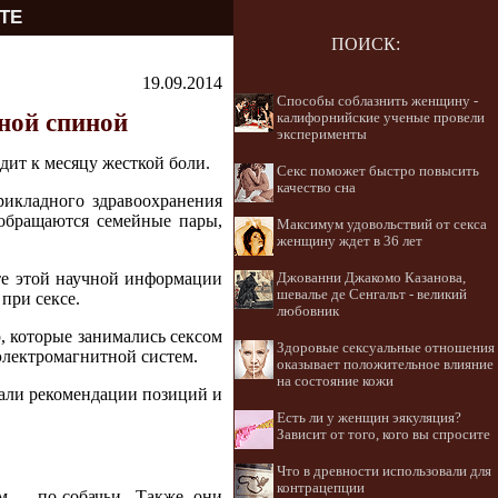
ТЕ
ПОИСК:
19.09.2014
Способы соблазнить женщину -
ной спиной
калифорнийские ученые провели
эксперименты
дит к месяцу жесткой боли.
Секс поможет быстро повысить
качество сна
рикладного здравоохранения
 обращаются семейные пары,
Максимум удовольствий от секса
женщину ждет в 36 лет
те этой научной информации
Джованни Джакомо Казанова,
шевалье де Сенгальт - великий
при сексе.
любовник
, которые занимались сексом
Здоровые сексуальные отношения
электромагнитной систем.
оказывает положительное влияние
на состояние кожи
сали рекомендации позиций и
Есть ли у женщин эякуляция?
Зависит от того, кого вы спросите
Что в древности использовали для
контрацепции
м – по-собачьи. Также они