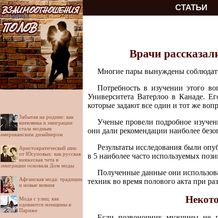
СТАТЬИ
Врачи рассказал
Многие пары вынуждены соблюдать ц
Потребность в изучении этого во
Университета Ватерлоо в Канаде. Ег
которые задают все один и тот же вопр
Забытая на родине: как
Ученые провели подробное изучени
киевлянка в эмиграции
стала модным
они дали рекомендации наиболее безо
американским дизайнером
Результаты исследования были опу
Аристократический шик
от Юсуповых: как русская
в 5 наиболее часто используемых поз
княжеская чета в
эмиграции основала Дом моды
Полученные данные они использова
Афганская мода: традиции
техник во время полового акта при ра
и новые веяния
Некото
Мода с улиц: как
одеваются женщины в
Париже
Если позвоночник мужчины не пе