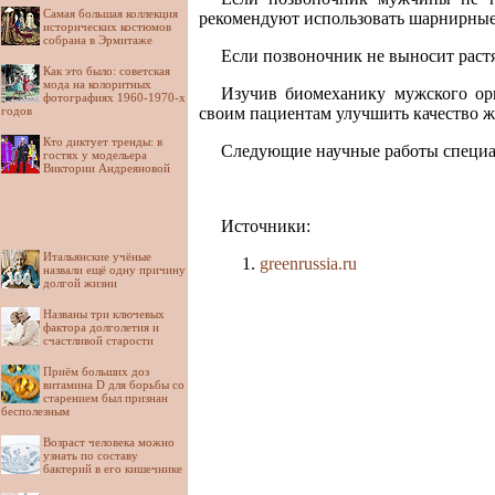
Самая большая коллекция
рекомендуют использовать шарнирные
исторических костюмов
собрана в Эрмитаже
Если позвоночник не выносит раст
Как это было: советская
мода на колоритных
Изучив биомеханику мужского орг
фотографиях 1960-1970-х
годов
своим пациентам улучшить качество 
Кто диктует тренды: в
Следующие научные работы специал
гостях у модельера
Виктории Андреяновой
Источники:
Итальянские учёные
greenrussia.ru
назвали ещё одну причину
долгой жизни
Названы три ключевых
фактора долголетия и
счастливой старости
Приём больших доз
витамина D для борьбы со
старением был признан
бесполезным
Возраст человека можно
узнать по составу
бактерий в его кишечнике