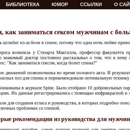
БИБЛИОТЕКА
ЮМОР
ССЫЛКИ
О САЙ
и, как заниматься сексом мужчинам с боль
елибат из-за боли в спине, потому что одна ночь любви приво
проса возникла у Стюарта Макгилла, профессор факультета п
о знакомый доктор постоянно рассказывал о том, что к нему
ос: "Как заниматься сексом, когда болит спина?"
е движений позвоночника во время полового акта. В результа
пасных поз для спины и порекомендовали оптимальную технику 
бликованы в журнале Spine. Было отобрано 10 добровольных пар
ициях. Их данные регистрировались с помощью инфракрасной и 
ли для создания атласа и руководства, в которых подробно опи
зличных проблемах со спиной.
рые рекомендации из руководства для мужчин
реносит изгибов, самая лучшая позиция для занятия сексо