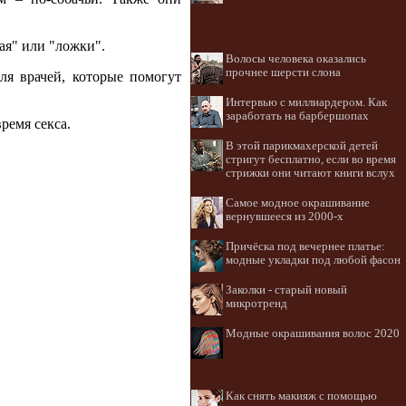
ая" или "ложки".
Волосы человека оказались
прочнее шерсти слона
ля врачей, которые помогут
Интервью с миллиардером. Как
заработать на барбершопах
ремя секса.
В этой парикмахерской детей
стригут бесплатно, если во время
стрижки они читают книги вслух
Самое модное окрашивание
вернувшееся из 2000-х
Причёска под вечернее платье:
модные укладки под любой фасон
Заколки - старый новый
микротренд
Модные окрашивания волос 2020
Как снять макияж с помощью