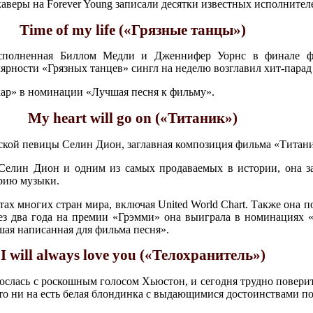
каверы на Forever Young записали десятки известных исполнител
Time of my life («Грязные танцы»)
исполненная Биллом Медли и Дженнифер Уорнс в финале ф
ности «Грязных танцев» сингл на неделю возглавил хит-парад B
кар» в номинации «Лучшая песня к фильму».
My heart will go on («Титаник»)
дской певицы Селин Дион, заглавная композиция фильма «Титан
елин Дион и одним из самых продаваемых в истории, она за
орию музыки.
ртах многих стран мира, включая United World Chart. Также она
ез два года на премии «Грэмми» она выиграла в номинациях «
ая написанная для фильма песня».
I will always love you («Телохранитель»)
срослась с роскошным голосом Хьюстон, и сегодня трудно повери
 что ни на есть белая блондинка с выдающимися достоинствами п