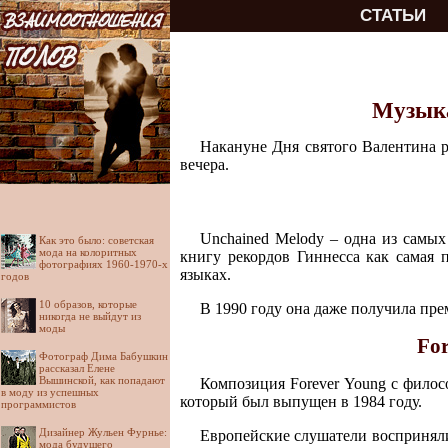
СТАТЬИ
Музыка
Накануне Дня святого Валентина р
вечера.
Unchained Melody – одна из самых
Как это было: советская
мода на колоритных
книгу рекордов Гиннесса как самая 
фотографиях 1960-1970-х
языках.
годов
10 образов, которые
В 1990 году она даже получила пр
никогда не выйдут из
моды
For
Фотограф Дима Бабушкин
рассказал Елене
Вышинской, как попадают
Композиция Forever Young с филос
в моду из успешных
который был выпущен в 1984 году.
программистов
Дизайнер Жульен Фурнье:
Европейские слушатели восприняли
мода будущего