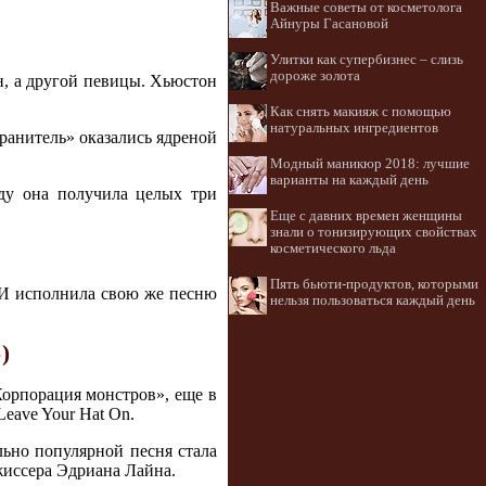
Важные советы от косметолога
Айнуры Гасановой
Улитки как супербизнес – слизь
дороже золота
н, а другой певицы. Хьюстон
Как снять макияж с помощью
натуральных ингредиентов
хранитель» оказались ядреной
Модный маникюр 2018: лучшие
варианты на каждый день
ду она получила целых три
Еще с давних времен женщины
знали о тонизирующих свойствах
косметического льда
Пять бьюти-продуктов, которыми
 И исполнила свою же песню
нельзя пользоваться каждый день
)
Корпорация монстров», еще в
eave Your Hat On.
льно популярной песня стала
жиссера Эдриана Лайна.