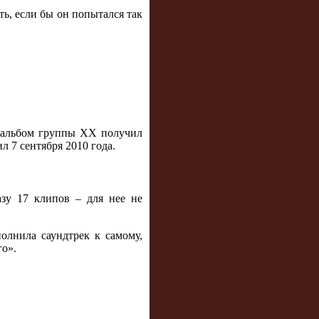
ть, если бы он попытался так
й альбом группы XX получил
 7 сентября 2010 года.
азу 17 клипов – для нее не
олнила саундтрек к самому,
го».