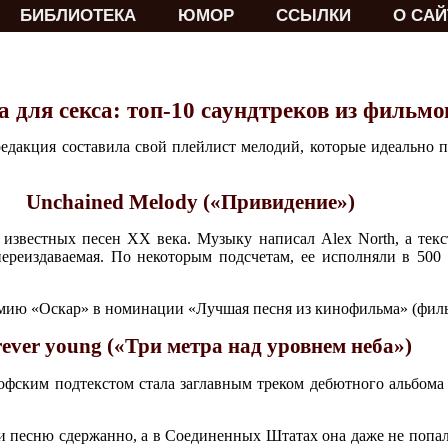
БИБЛИОТЕКА
ЮМОР
ССЫЛКИ
О САЙ
 для секса: топ-10 саундтреков из фильмо
едакция составила свой плейлист мелодий, которые идеально 
Unchained Melody («Привидение»)
 известных песен XX века. Музыку написал Alex North, а текс
переиздаваемая. По некоторым подсчетам, ее исполняли в 500 
емию «Оскар» в номинации «Лучшая песня из кинофильма» (филь
ever young («Три метра над уровнем неба»)
офским подтекстом стала заглавным треком дебютного альбома 
 песню сдержанно, а в Соединенных Штатах она даже не попал