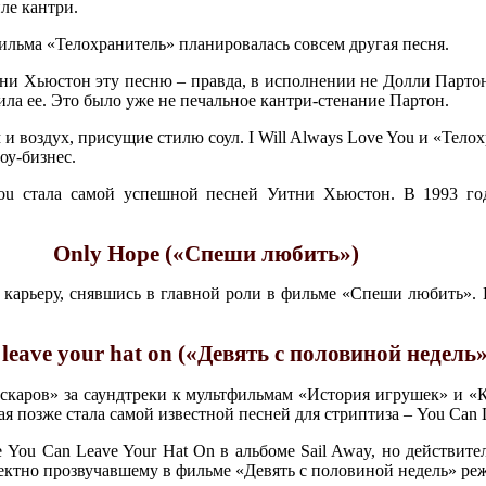
ле кантри.
ильма «Телохранитель» планировалась совсем другая песня.
тни Хьюстон эту песню – правда, в исполнении не Долли Парто
ила ее. Это было уже не печальное кантри-стенание Партон.
и воздух, присущие стилю соул. I Will Always Love You и «Тело
оу-бизнес.
You стала самой успешной песней Уитни Хьюстон. В 1993 го
Only Hope («Спеши любить»)
 карьеру, снявшись в главной роли в фильме «Спеши любить».
 leave your hat on («Девять с половиной недель»
скаров» за саундтреки к мультфильмам «История игрушек» и «
я позже стала самой известной песней для стриптиза – You Can L
You Can Leave Your Hat On в альбоме Sail Away, но действите
фектно прозвучавшему в фильме «Девять с половиной недель» ре