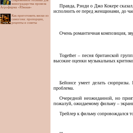
современной техники для
виноградарства провела
Правда, Рэнди о Джо Кокере сказал,
Агрофирма «Южная»
исполнить ее перед женщинами, до ча
Как приготовить виски из
самогона: пропорции,
рецепты и советы
Очень романтичная композиция, зву
Together – песня британской гру
высокие оценки музыкальных критиков 
Бейонсе умеет делать сюрпризы. 
проблема.
Очередной неожиданной, но прият
пожалуй, ожидаемому фильму – экрани
Трейлер к фильму сопровождался то