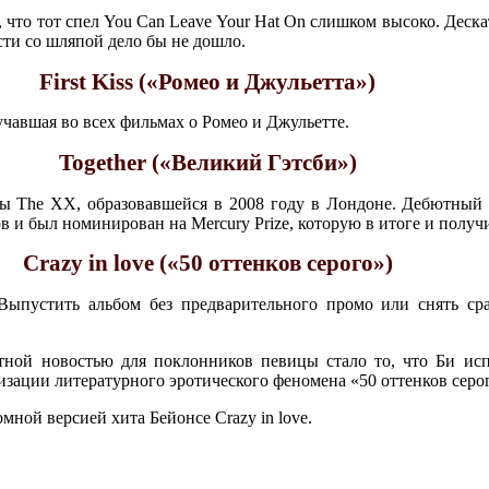
 что тот спел You Can Leave Your Hat On слишком высоко. Деска
сти со шляпой дело бы не дошло.
First Kiss («Ромео и Джульетта»)
чавшая во всех фильмах о Ромео и Джульетте.
Together («Великий Гэтсби»)
ппы The XX, образовавшейся в 2008 году в Лондоне. Дебютны
и был номинирован на Mercury Prize, которую в итоге и получил
Crazy in love («50 оттенков серого»)
Выпустить альбом без предварительного промо или снять ср
ной новостью для поклонников певицы стало то, что Би исп
зации литературного эротического феномена «50 оттенков серо
мной версией хита Бейонсе Crazy in love.