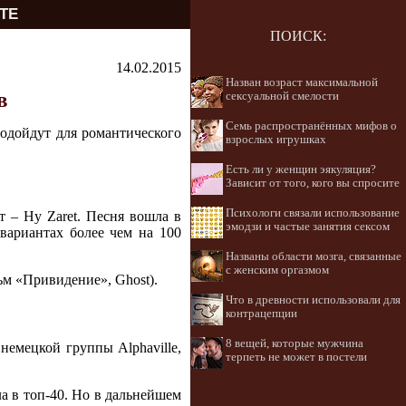
ТЕ
ПОИСК:
14.02.2015
Назван возраст максимальной
в
сексуальной смелости
Семь распространённых мифов о
подойдут для романтического
взрослых игрушках
Есть ли у женщин эякуляция?
Зависит от того, кого вы спросите
Психологи связали использование
т – Hy Zaret. Песня вошла в
эмодзи и частые занятия сексом
вариантах более чем на 100
Названы области мозга, связанные
с женским оргазмом
м «Привидение», Ghost).
Что в древности использовали для
контрацепции
8 вещей, которые мужчина
немецкой группы Alphaville,
терпеть не может в постели
а в топ-40. Но в дальнейшем