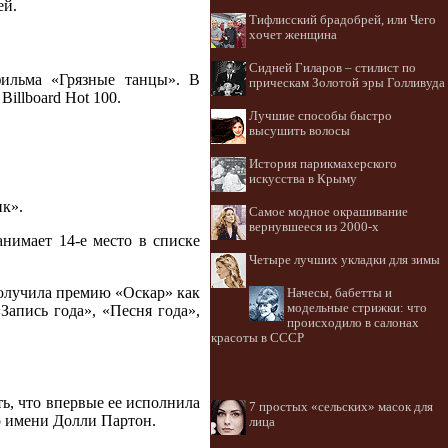
ей.
Тифлисский брадобрей, или Чего
хочет женщина
Сидней Гиларов – стилист по
ильма «Грязные танцы». В
прическам Золотой эры Голливуда
illboard Hot 100.
Лучшие способы быстро
высушить волосы
История парикмахерского
искусства в Крыму
ик».
Самое модное окрашивание
вернувшееся из 2000-х
нимает 14-е место в списке
Четыре лучших укладки для зимы
 получила премию «Оскар» как
Начесы, бабетты и
модельные стрижки: что
Запись года», «Песня года»,
происходило в салонах
красоты в СССР
ть, что впервые ее исполнила
7 простых «сельских» масок для
о имени Долли Партон.
лица