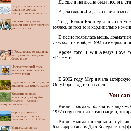
Да еще и написана была песня в сти
Возраст человека можно
узнать по составу
А для главной музыкальной темы ф
бактерий в его кишечнике
Итальянские учёные
Тогда Кевин Костнер и показал Уи
назвали ещё одну причину
взялась за песню и кардинально измен
долгой жизни
В песне появилась мощь, драматизм 
смесью, и в ноябре 1992-го взорвали ш
В Роскачестве объяснили,
Кроме того, I Will Always Love 
как правильно выбрать
«Грэмми».
белое вино
«Искусственный язык»
научился разбираться в
сортах виски
В 2002 году Мур начала актёрскую
Выращивание винограда в
Only hope в одной из сцен.
защищенных конструкциях
Удаление листьев
You can
винограда для борьбы с
гнилями – плюсы и
минусы технологии ELR
Рэнди Ньюман, обладатель двух «О
1972 году сочинил композицию, котора
Сорт французского
винограда остается
неизменным уже 900 лет
Рэнди Ньюман представил публике 
благодаря каверу Джо Кокера, так эф
Уникальный показ