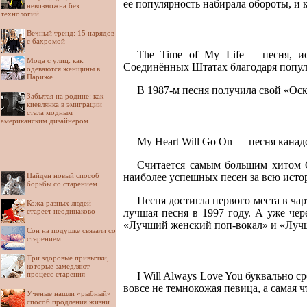
ее популярность набирала обороты, и 
невозможна без
технологий
Вечный тренд: 15 нарядов
с бахромой
The Time of My Life – песня, 
Мода с улиц: как
Соединённых Штатах благодаря популяр
одеваются женщины в
Париже
В 1987-м песня получила свой «Ос
Забытая на родине: как
киевлянка в эмиграции
стала модным
американским дизайнером
My Heart Will Go On — песня кана
Считается самым большим хитом С
наиболее успешных песен за всю ист
Найден новый способ
борьбы со старением
Песня достигла первого места в ча
Кожа разных людей
лучшая песня в 1997 году. А уже чер
стареет неодинаково
«Лучший женский поп-вокал» и «Лучш
Сон на подушке связали со
старением
Три здоровые привычки,
которые замедляют
процесс старения
I Will Always Love You буквально 
вовсе не темнокожая певица, а самая
Ученые нашли «рыбный»
способ продления жизни