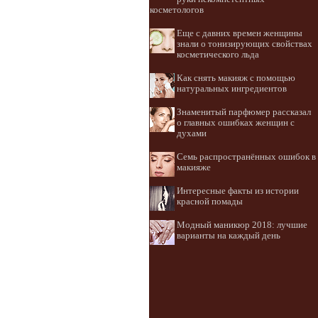
косметологов
Еще с давних времен женщины
знали о тонизирующих свойствах
косметического льда
Как снять макияж с помощью
натуральных ингредиентов
Знаменитый парфюмер рассказал
о главных ошибках женщин с
духами
Семь распространённых ошибок в
макияже
Интересные факты из истории
красной помады
Модный маникюр 2018: лучшие
варианты на каждый день