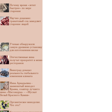
Почему время «летит
быстрее» по мере
старения
Научно доказано:
гранатовый сок замедляет
старение людей
Ученые обнаружили
самую древнюю установку
для изготовления виски
Отечественные вина
получат приоритет в меню
ресторанов
Виноград доказал
реальность глобального
изменения климата
Инна Аркадьевна -
знаменитый винодел
Крыма, соавтор лучшего
вина «Массандры» – «Мускат
Белый Красного Камня»
Органическое виноделие.
Что это?