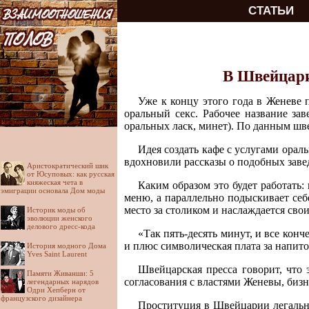
СТАТЬИ
В Швейцари
Уже к концу этого года в Женеве п
оральный секс. Рабочее название зав
оральных ласк, минет). По данным шве
Идея создать кафе с услугами ораль
вдохновили рассказы о подобных заве
Аристократический шик
от Юсуповых: как русская
княжеская чета в
Каким образом это будет работать
эмиграции основала Дом моды
меню, а параллельно подыскивает себе
место за столиком и наслаждается свои
Историк моды об
эволюции женского
делового дресс-кода
«Так пять-десять минут, и все конч
и плюс символическая плата за напито
История модного Дома
Yves Saint Laurent
Швейцарская пресса говорит, что 
Памяти Живанши: 5
согласования с властями Женевы, бизн
легендарных нарядов
Одри Хепберн от
французского дизайнера
Проституция в Швейцарии легальна