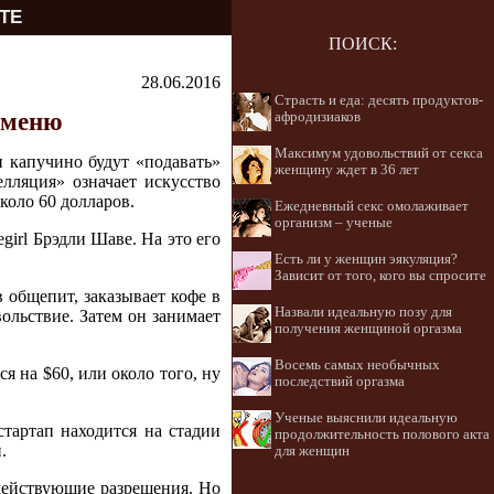
ТЕ
ПОИСК:
28.06.2016
Страсть и еда: десять продуктов-
 меню
афродизиаков
Максимум удовольствий от секса
и капучино будут «подавать»
женщину ждет в 36 лет
елляция» означает искусство
коло 60 долларов.
Ежедневный секс омолаживает
организм – ученые
girl Брэдли Шаве. На это его
Есть ли у женщин эякуляция?
Зависит от того, кого вы спросите
 общепит, заказывает кофе в
Назвали идеальную позу для
вольствие. Затем он занимает
получения женщиной оргазма
Восемь самых необычных
я на $60, или около того, ну
последствий оргазма
Ученые выяснили идеальную
стартап находится на стадии
продолжительность полового акта
.
для женщин
 действующие разрешения. Но