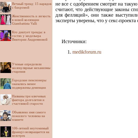
не все с одобрением смотрят на таку
Вечный тренд: 15 нарядов
с бахромой
считают, что действующие законы спо
для фелляций», они также выступили
Женственность и легкость
в новой коллекции
эксперты уверены, что у секс-проекта
Giambattista Valli
Кто диктует тренды: в
гостях у модельера
Виктории Андреяновой
Источники:
medikforum.ru
Ученые определили
молекулярные механизмы
старения
Городские пенсионеры
оказались менее
подвержены деменции
Названы три ключевых
фактора долголетия и
счастливой старости
Объявлено имя самого
пожилого человека на
планете
106-летний неутомимый
француз возвращается на
велотрек