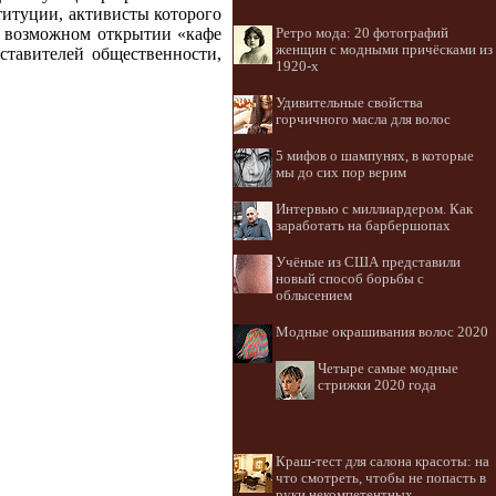
титуции, активисты которого
 о возможном открытии «кафе
Ретро мода: 20 фотографий
женщин с модными причёсками из
ставителей общественности,
1920-х
Удивительные свойства
горчичного масла для волос
5 мифов о шампунях, в которые
мы до сих пор верим
Интервью с миллиардером. Как
заработать на барбершопах
Учёные из США представили
новый способ борьбы с
облысением
Модные окрашивания волос 2020
Четыре самые модные
стрижки 2020 года
Краш-тест для салона красоты: на
что смотреть, чтобы не попасть в
руки некомпетентных