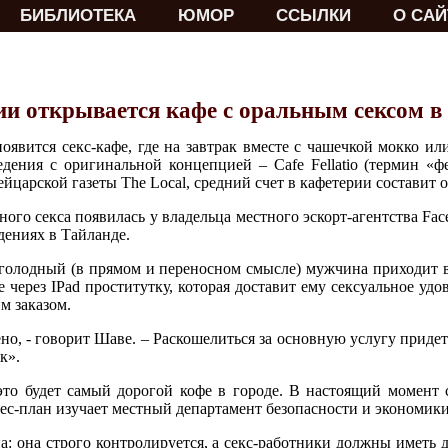
БИБЛИОТЕКА
ЮМОР
ССЫЛКИ
О САЙ
и открывается кафе с оральным сексом в
оявится секс-кафе, где на завтрак вместе с чашечкой мокко ил
едения с оригинальной концепцией – Cafe Fellatio (термин «ф
йцарской газеты The Local, средний счет в кафетерии составит о
ного секса появилась у владельца местного эскорт-агентства Face
дениях в Тайланде.
: голодный (в прямом и переносном смысле) мужчина приходит в
 через IPad проститутку, которая доставит ему сексуальное удо
м заказом.
ено, - говорит Шаве. – Раскошелиться за основную услугу придетс
к».
это будет самый дорогой кофе в городе. В настоящий момент 
ес-план изучает местный департамент безопасности и экономики
: она строго контролируется, а секс-работники должны иметь