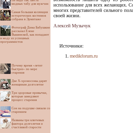
Не надо так: шесть
модных табу для мужчин
использование для всех желающих. Со
многих представителей сильного пола
Самая большая коллекция
своей жизни.
исторических костюмов
собрана в Эрмитаже
Алексей Музычук
Фотограф Дима Бабушкин
рассказал Елене
Вышинской, как попадают
в моду из успешных
программистов
Источники:
medikforum.ru
Почему время «летит
быстрее» по мере
старения
Две Х-хромосомы дарят
женщинам долголетие
Три здоровые привычки,
которые замедляют
процесс старения
Сон на подушке связали со
старением
Названы три ключевых
фактора долголетия и
счастливой старости