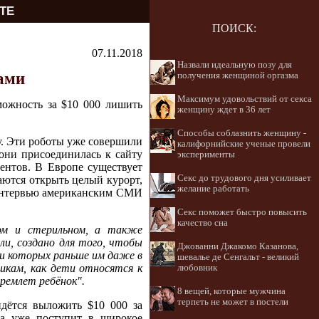
ТЕ
ПОИСК:
07.11.2018
Назвали идеальную позу для
ами
получения женщиной оргазма
Максимум удовольствий от секса
можность за $10 000 лишить
женщину ждет в 36 лет
Способы соблазнить женщину -
ду. Эти роботы уже совершили
калифорнийские ученые провели
они присоединилась к сайту
эксперименты
ентов. В Европе существует
Секс до трудового дня усиливает
аются открыть целый курорт,
желание работать
 интервью американским СМИ
Секс поможет быстро повысить
качество сна
ом и стерильном, а также
ли, создано для того, чтобы
Джованни Джакомо Казанова,
ии которых раньше им даже в
шевалье де Сенгальт - великий
шкам, как дети относятся к
любовник
дремлет ребёнок".
8 вещей, которые мужчина
терпеть не может в постели
дётся выложить $10 000 за
ка уже поступит в широкое