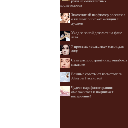
руки некомпетентных
косметологов
Знаменитый парфюмер рассказал
о главных ошибках женщин с
духами
Уход за зоной декольте на фоне
лета
7 простых «сельских» масок для
лица
Семь распространённых ошибок в
макияже
Важные советы от косметолога
Айнуры Гасановой
Чудеса парафинотерапии:
омолаживает и поднимает
настроение!