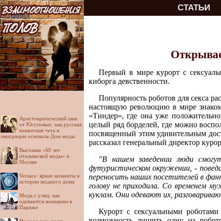
СТАТЬИ
Открывае
Первый в мире курорт с сексуаль
киборга девственности.
Популярность роботов для секса ра
настоящую революцию в мире знакомс
«Тиндер», где она уже положительно
Аристократический шик
целый ряд борделей, где можно воспо
от Юсуповых: как русская
княжеская чета в
посвященный этим удивительным дос
эмиграции основала Дом моды
рассказал генеральный директор курор
Выставка «60 лет
итальянской моды» в
"В нашем заведении люди смогу
Москве
футуристическом окружении, - поведа
Versace: яркие моменты в
переносить наших посетителей в фант
истории модного дома
голову не приходила. Со временем 
куклам. Они одевают их, разговариваю
Мода с улиц: как
одеваются женщины в
Париже
Курорт с сексуальными роботами
возможность лишить одну из робото