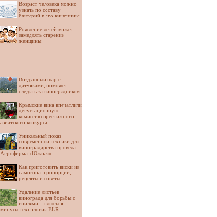
Возраст человека можно
узнать по составу
бактерий в его кишечнике
Рождение детей может
замедлять старение
женщины
Воздушный шар с
датчиками, поможет
следить за виноградником
Крымские вина впечатлили
дегустационную
комиссию престижного
азиатского конкурса
Уникальный показ
современной техники для
виноградарства провела
Агрофирма «Южная»
Как приготовить виски из
самогона: пропорции,
рецепты и советы
Удаление листьев
винограда для борьбы с
гнилями – плюсы и
минусы технологии ELR