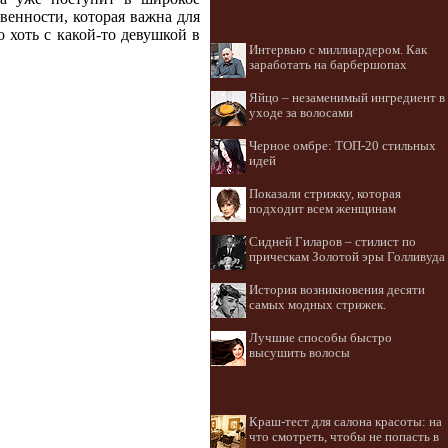
венности, которая важна для
 хоть с какой-то девушкой в
Интервью с миллиардером. Как
заработать на барбершопах
Яйцо – незаменимый ингредиент в
уходе за волосами
Черное омбре: ТОП-20 стильных
идей
Показали стрижку, которая
подходит всем женщинам
Сидней Гиларов – стилист по
прическам Золотой эры Голливуда
История возникновения десяти
самых модных стрижек.
Лучшие способы быстро
высушить волосы
Краш-тест для салона красоты: на
что смотреть, чтобы не попасть в