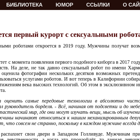
БИБЛИОТЕКА
ЮМОР
ССЫЛКИ
О САЙ
тся первый курорт с сексуальными робот
ными роботами откроется в 2019 году. Мужчины получат воз
стет с момента появления первого подобного киборга в 2017 го
тв. На деле, не так давно сексуальный робот по имени Харм
 оценила фотографии нескольких десятков возможных претенд
льзоваться услугами роботов. И вот теперь в Калифорнии собир
тижениям века высоких технологий. Об этом в эксклюзивном
та.
т оценить самые передовые технологии в абсолютно чист
л руководитель борделя. - Всё, начиная от подсветки и до мебе
астический мир, где они могут изучать вещи, мысль об изучен
мужчины начинают относиться к нашим механизированным деву
т, что совсем не странно, поскольку в каждом мужчине всегда 
 распахнет свои двери в Западном Голливуде. Мужчинам при
в девственности, а когда это произойдёт, то данная девуш