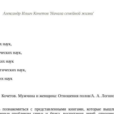
Александр Ильич Кочетов 'Начала семейной жизни'
х наук,
ческих наук,
ких наук
гических наук,
их наук
. Кочетов. Мужчина и женщина: Отношения полов/А. А. Логинов
ь познакомиться с представленными книгами, которые выш
ные проблемам семьи и брака, воспитания детей, отношени