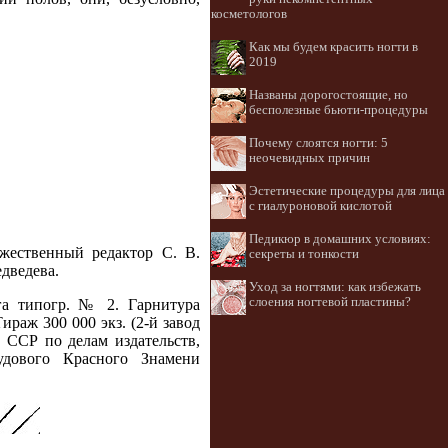
косметологов
Как мы будем красить ногти в
2019
Названы дорогостоящие, но
бесполезные бьюти-процедуры
Почему слоятся ногти: 5
неочевидных причин
Эстетические процедуры для лица
с гиалуроновой кислотой
Педикюр в домашних условиях:
жественный редактор С. В.
секреты и тонкости
едведева.
Уход за ногтями: как избежать
слоения ногтевой пластины?
га типогр. № 2. Гарнитура
Тираж 300 000 экз. (2-й завод
й ССР по делам издательств,
дового Красного Знамени