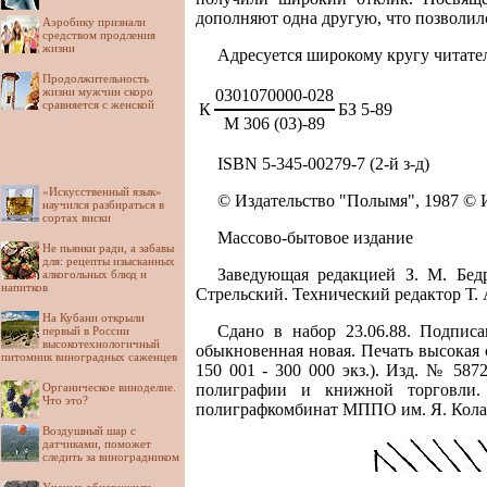
дополняют одна другую, что позволил
Аэробику признали
средством продления
жизни
Адресуется широкому кругу читател
Продолжительность
жизни мужчин скоро
0301070000-028
сравняется с женской
К
БЗ 5-89
М 306 (03)-89
ISBN 5-345-00279-7 (2-й з-д)
«Искусственный язык»
© Издательство "Полымя", 1987 © 
научился разбираться в
сортах виски
Массово-бытовое издание
Не пьянки ради, а забавы
для: рецепты изысканных
Заведующая редакцией З. М. Бедр
алкогольных блюд и
напитков
Стрельский. Технический редактор Т. А
На Кубани открыли
Сдано в набор 23.06.88. Подписа
первый в России
высокотехнологичный
обыкновенная новая. Печать высокая с Ф
питомник виноградных саженцев
150 001 - 300 000 экз.). Изд. № 587
Органическое виноделие.
полиграфии и книжной торговли.
Что это?
полиграфкомбинат МППО им. Я. Коласа
Воздушный шар с
датчиками, поможет
следить за виноградником