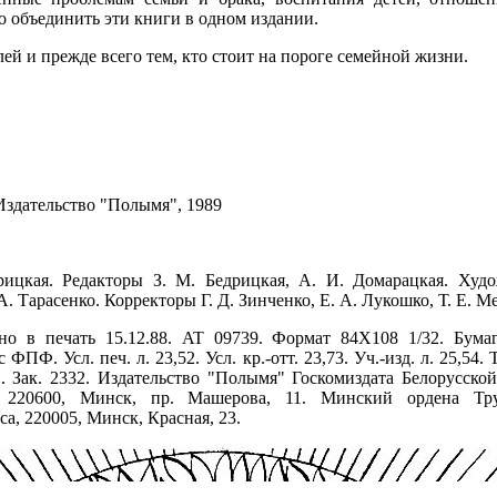
о объединить эти книги в одном издании.
ей и прежде всего тем, кто стоит на пороге семейной жизни.
Издательство "Полымя", 1989
ицкая. Редакторы З. М. Бедрицкая, А. И. Домарацкая. Худо
. Тарасенко. Корректоры Г. Д. Зинченко, Е. А. Лукошко, Т. Е. М
но в печать 15.12.88. AT 09739. Формат 84Х108 1/32. Бума
ПФ. Усл. печ. л. 23,52. Усл. кр.-отт. 23,73. Уч.-изд. л. 25,54. 
2. Зак. 2332. Издательство "Полымя" Госкомиздата Белорусско
 220600, Минск, пр. Машерова, 11. Минский ордена Тру
, 220005, Минск, Красная, 23.