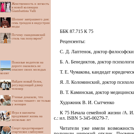
Женственность и легкость
в новой коллекции
Giambattista Valli
Шопинг завтрашнего дня:
семь трендов в индустрии
моды
ББК 87.715 К 75
Почему скандинавский
стиль так популярен?
Рецензенты:
С. Д. Лаптенок, доктор философски
Б. А. Бенедиктов, доктор психологи
Пожилые водители на
дороге оказались не
опаснее своих молодых
Т. Е. Чумакова, кандидат юридичес
коллег
Найден новый белок,
Я. Л. Коломинский, доктор психоло
регулирующий длину
теломер
В. Т. Каминская, доктор медицинск
Ученые доказали, что
«часики тикают» не только
Художник В. И. Сытченко
у женщин
К 75 Начала семейной жизни /А. И
Игра в шахматы
продлевают жизнь на
с.: ил. ISBN 5-345-00279-7.
несколько лет
Читатели уже имели возможност
Спорт предотвращает
старческое слабоумие
получили широкий отклик. Посвящен