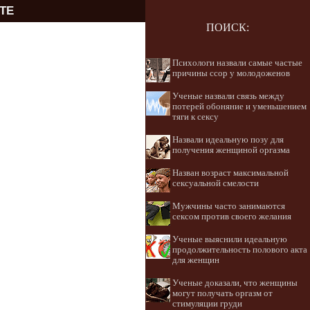
ТЕ
ПОИСК:
Психологи назвали самые частые
причины ссор у молодоженов
Ученые назвали связь между
потерей обоняние и уменьшением
тяги к сексу
Назвали идеальную позу для
получения женщиной оргазма
Назван возраст максимальной
сексуальной смелости
Мужчины часто занимаются
сексом против своего желания
Ученые выяснили идеальную
продолжительность полового акта
для женщин
Ученые доказали, что женщины
могут получать оргазм от
стимуляции груди