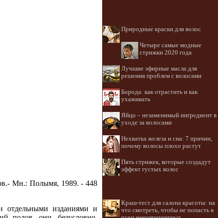
Природные краски для волос
Четыре самые модные
стрижки 2020 года
Лучшие эфирные масла для
решения проблем с волосами
Борода: как отрастить и как
ухаживать
Яйцо – незаменимый ингредиент в
уходе за волосами
Нехватка железа и сна: 7 причин,
почему волосы плохо растут
Пять стрижек, которые создадут
эффект густых волос
.- Мн.: Полымя, 1989. - 448
Краш-тест для салона красоты: на
ли отдельными изданиями и
что смотреть, чтобы не попасть в
й полов, они, безусловно,
руки некомпетентных