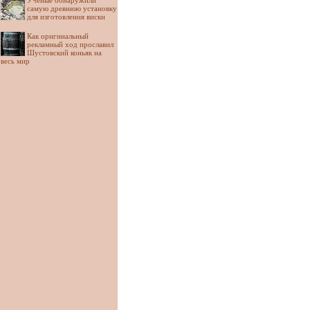
Ученые обнаружили
самую древнюю установку
для изготовления виски
Как оригинальный
рекламный ход прославил
Шустовский коньяк на
весь мир