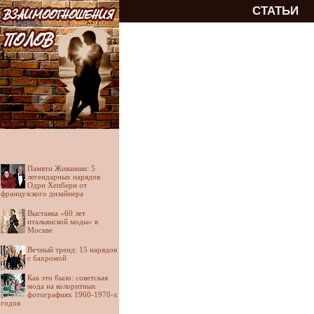
СТАТЬИ
Памяти Живанши: 5
легендарных нарядов
Одри Хепберн от
французского дизайнера
Выставка «60 лет
итальянской моды» в
Москве
Вечный тренд: 15 нарядов
с бахромой
Как это было: советская
мода на колоритных
фотографиях 1960-1970-х
годов