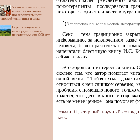
создатель школы трансактного
анали
психотерапевты - последователи тра
Ученые выяснили, как
некоторые люди стали вести внутренн
влияет на похмелье
последовательность
употребления пива и вина
*
(
В советской психологической литературе
Сорт французского
винограда остается
Секс - тема традиционно закрыт
неизменным уже 900 лет
информацию, за исключением разве 
человека, было практически невозмо
напечатали блестящую книгу И.С. К
сейчас в руках.
Это хорошая и интересная книга. О
сколько тем, что автор помогает чит
одной вещи. "Любая схема, даже сам
относиться к ней слишком серьезно, к
проблемы с помощью нового, только ч
кажется, что здесь, в книге, и содерж
есть не менее ценное - она помогает ф
Гозман Л., старший научный сотруд
наук.