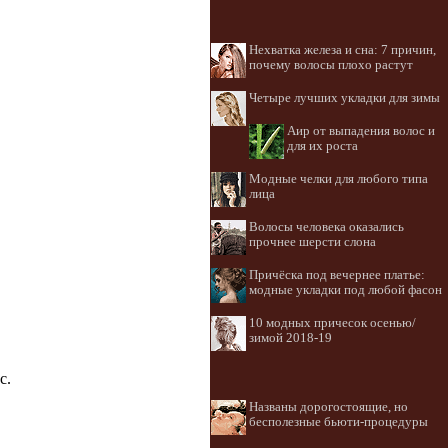
Нехватка железа и сна: 7 причин,
почему волосы плохо растут
Четыре лучших укладки для зимы
Аир от выпадения волос и
для их роста
Модные челки для любого типа
лица
Волосы человека оказались
прочнее шерсти слона
Причёска под вечернее платье:
модные укладки под любой фасон
10 модных причесок осенью/
зимой 2018-19
с.
Названы дорогостоящие, но
бесполезные бьюти-процедуры