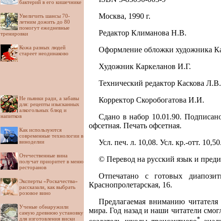
бактерий в его кишечнике
Москва, 1990 г.
Увеличить шансы 70-
летним дожить до 80
помогут ежедневные
Редактор Климанова Н.В.
тренировки
Кожа разных людей
Оформление обложки художника К
стареет неодинаково
Художник Каркеланов И.Г.
Технический редактор Каскова Л.В.
Не пьянки ради, а забавы
Корректор Скоробогатова И.И.
для: рецепты изысканных
алкогольных блюд и
Сдано в набор 10.01.90. Подписан
напитков
офсетная. Печать офсетная.
Как используются
современные технологии в
Усл. печ. л. 10,08. Усл. кр.-отт. 10,
виноделии
Отечественные вина
© Перевод на русский язык и преди
получат приоритет в меню
ресторанов
Отпечатано с готовых диапозит
Эксперты «Роскачества»
Краснопролетарская, 16.
рассказали, как выбрать
розовое вино
Предлагаемая вниманию читателя 
Ученые обнаружили
мира. Год назад и наши читатели смо
самую древнюю установку
*
для изготовления виски