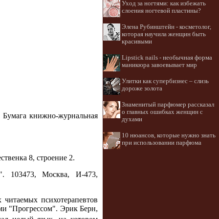
Уход за ногтями: как избежать
слоения ногтевой пластины?
Элена Рубинштейн - косметолог,
которая научила женщин быть
красивыми
Lipstick nails - необычная форма
маникюра завоевывает мир
Улитки как супербизнес – слизь
дороже золота
Знаменитый парфюмер рассказал
о главных ошибках женщин с
". Бумага книжно-журнальная
духами
10 нюансов, которые нужно знать
при использовании парфюма
твенка 8, строение 2.
. 103473, Москва, И-473,
 читаемых психотерапевтов
ми "Прогрессом". Эрик Берн,