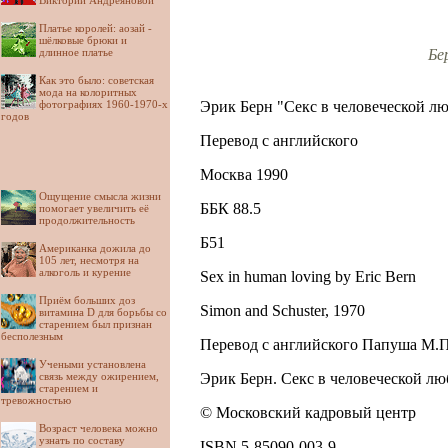
Виктории Андреяновой
Платье королей: аозай -
шёлковые брюки и
длинное платье
Бе
Как это было: советская
мода на колоритных
фотографиях 1960-1970-х
Эрик Берн "Секс в человеческой л
годов
Перевод с английского
Москва 1990
Ощущение смысла жизни
ББК 88.5
помогает увеличить её
продолжительность
Б51
Американка дожила до
105 лет, несмотря на
алкоголь и курение
Sex in human loving by Eric Bern
Приём больших доз
Simon and Schuster, 1970
витамина D для борьбы со
старением был признан
бесполезным
Перевод с английского Папуша М.П
Учеными установлена
связь между ожирением,
Эрик Берн. Секс в человеческой люб
старением и
тревожностью
© Московский кадровый центр
Возраст человека можно
узнать по составу
ISBN 5-85090-003-9