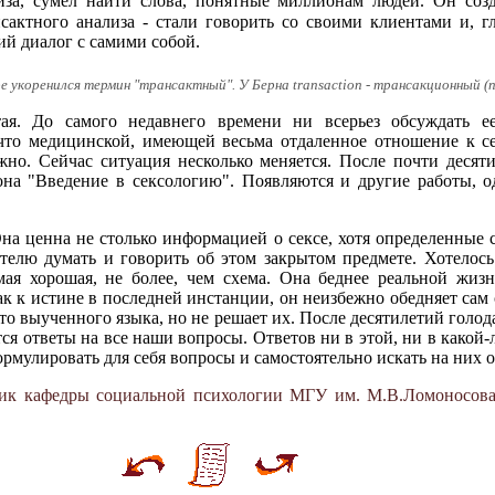
за, сумел найти слова, понятные миллионам людей. Он созд
нсактного анализа - стали говорить со своими клиентами и, г
ий диалог с самими собой.
 укоренился термин "трансактный". У Берна transaction - трансакционный (п
ая. До самого недавнего времени ни всерьез обсуждать е
что медицинской, имеющей весьма отдаленное отношение к с
жно. Сейчас ситуация несколько меняется. После почти десят
она "Введение в сексологию". Появляются и другие работы, 
на ценна не столько информацией о сексе, хотя определенные с
ателю думать и говорить об этом закрытом предмете. Хотелос
ая хорошая, не более, чем схема. Она беднее реальной жизн
ак к истине в последней инстанции, он неизбежно обедняет сам 
то выученного языка, но не решает их. После десятилетий голо
атся ответы на все наши вопросы. Ответов ни в этой, ни в какой-
ормулировать для себя вопросы и самостоятельно искать на них о
ник кафедры социальной психологии МГУ им. М.В.Ломоносова