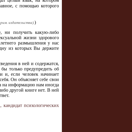
ал целый язык, на котором
лавное, с помощью которого
)
рим. издательства).
е, ни получить какую-либо
ексуальной жизни здорового
илетнего размышления у нас
одну из которых Вы держите
ведения в ней и содержатся,
ь бы только предупредить об
и и, если человек начинает
себя. Он объясняет себе свои
да на информацию нам иногда
либо другой книге нет. В ней
твет.
, кандидат психологических