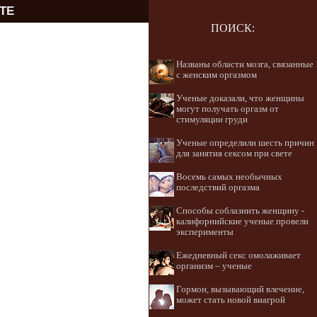
ТЕ
ПОИСК:
Названы области мозга, связанные
с женским оргазмом
Ученые доказали, что женщины
могут получать оргазм от
стимуляции груди
Ученые определили шесть причин
для занятия сексом при свете
Восемь самых необычных
последствий оргазма
Способы соблазнить женщину -
калифорнийские ученые провели
эксперименты
Ежедневный секс омолаживает
организм – ученые
Гормон, вызывающий влечение,
может стать новой виагрой