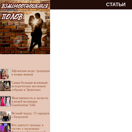
СТАТЬИ
Афганская мода: традиции
и новые веяния
Самая большая коллекция
исторических костюмов
собрана в Эрмитаже
Женственность и легкость
в новой коллекции
Giambattista Valli
Вечный тренд: 15 нарядов
с бахромой
Кто диктует тренды: в
гостях у модельера