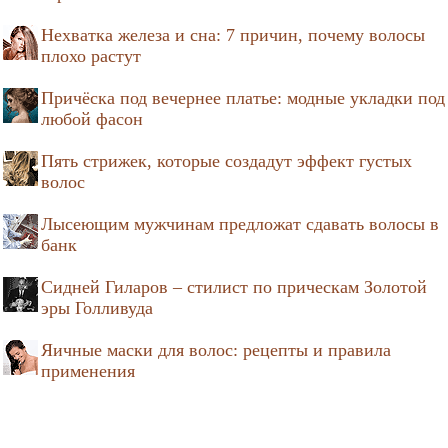
Нехватка железа и сна: 7 причин, почему волосы
плохо растут
Причёска под вечернее платье: модные укладки под
любой фасон
Пять стрижек, которые создадут эффект густых
волос
Лысеющим мужчинам предложат сдавать волосы в
банк
Сидней Гиларов – стилист по прическам Золотой
эры Голливуда
Яичные маски для волос: рецепты и правила
применения