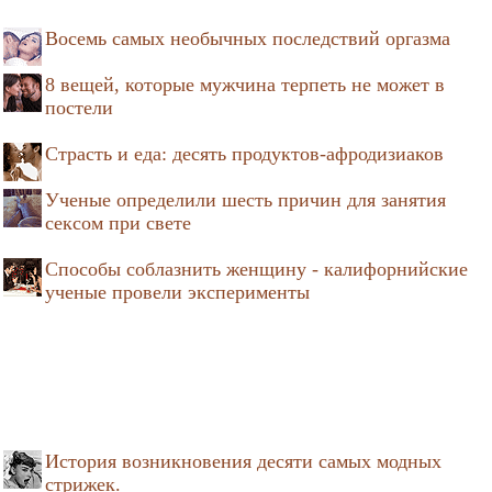
Восемь самых необычных последствий оргазма
8 вещей, которые мужчина терпеть не может в
постели
Страсть и еда: десять продуктов-афродизиаков
Ученые определили шесть причин для занятия
сексом при свете
Способы соблазнить женщину - калифорнийские
ученые провели эксперименты
История возникновения десяти самых модных
стрижек.