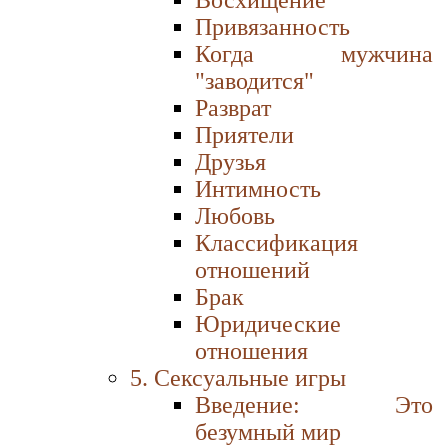
Привязанность
Когда мужчина
"заводится"
Разврат
Приятели
Друзья
Интимность
Любовь
Классификация
отношений
Брак
Юридические
отношения
5. Сексуальные игры
Введение: Это
безумный мир