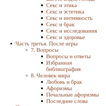
Секс и этика
Секс и эстетика
Секс и интимность
Секс и брак
Секс и исследования
Секс и здоровье
Часть третья. После игры
7. Вопросы
Вопросы и ответы
Избранная
библиография
8. Человек мира
Любовь и брак
Афоризмы
Печальные афоризмы
Последние слова