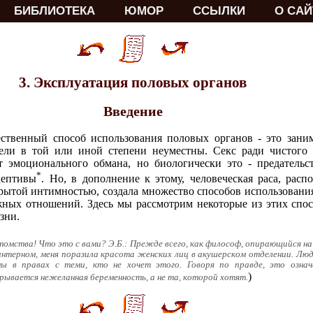
БИБЛИОТЕКА
ЮМОР
ССЫЛКИ
О САЙ
3. Эксплуатация половых органов
Введение
ественный способ использования половых органов - это зан
ели в той или иной степени неуместны. Секс ради чистого 
 эмоционального обмана, но биологически это - предательст
*
цептивы
. Но, в дополнение к этому, человеческая раса, рас
рытой интимностью, создала множество способов использовани
ных отношений. Здесь мы рассмотрим некоторые из этих спос
зни.
томства! Что это с вами? Э.Б.: Прежде всего, как философ, опирающийся на
 интерном, меня поразила красота женских лиц в акушерском отделении. Л
ы в правах с теми, кто не хочет этого. Говоря по правде, это озна
)
ывается нежеланная беременность, а не та, которой хотят.