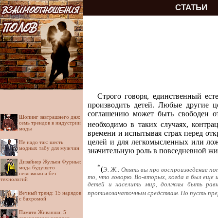
СТАТЬИ
Строго говоря, единственный ест
производить детей. Любые другие ц
соглашению может быть свободен от
Шопинг завтрашнего дня:
семь трендов в индустрии
необходимо в таких случаях, контра
моды
времени и испытывая страх перед отк
целей и для легкомысленных или лож
Не надо так: шесть
модных табу для мужчин
значительную роль в повседневной жи
Дизайнер Жульен Фурнье:
*
мода будущего
(
Э. Ж.: Опять вы про воспроизведение по
невозможна без
то, что говорю. Во-вторых, когда я был еще
технологий
детей и населить мир, должны быть равн
Вечный тренд: 15 нарядов
противозачаточным средствам. Но пусть прер
с бахромой
Памяти Живанши: 5