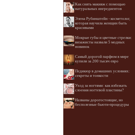
Как снять макияж с помощью
натуральных ингредиентов
Элена Рубинштейн - косметолог,
которая научила женщин быть
красивыми
Мокрые губы и цветные стрелки:
визажисты назвали 5 модных
новинок
Самый дорогой парфюм в мире
купили за 200 тысяч евро
Педикюр в домашних условиях:
секреты и тонкости
Уход за ногтями: как избежать
слоения ногтевой пластины?
Названы дорогостоящие, но
бесполезные бьюти-процедуры