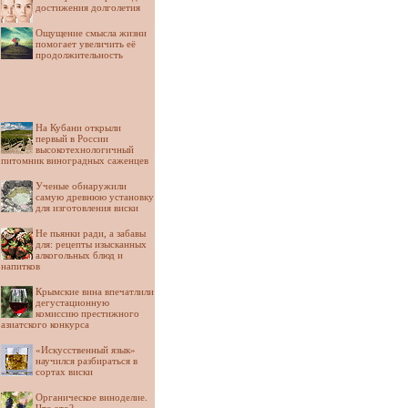
достижения долголетия
Ощущение смысла жизни
помогает увеличить её
продолжительность
На Кубани открыли
первый в России
высокотехнологичный
питомник виноградных саженцев
Ученые обнаружили
самую древнюю установку
для изготовления виски
Не пьянки ради, а забавы
для: рецепты изысканных
алкогольных блюд и
напитков
Крымские вина впечатлили
дегустационную
комиссию престижного
азиатского конкурса
«Искусственный язык»
научился разбираться в
сортах виски
Органическое виноделие.