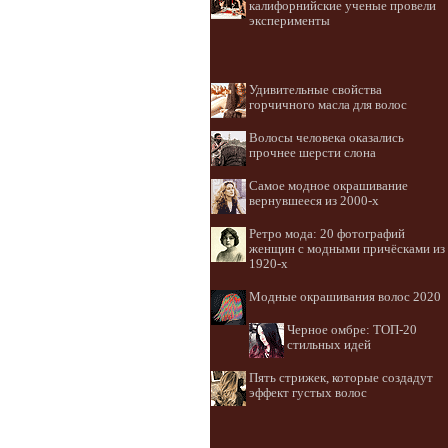
калифорнийские ученые провели
эксперименты
Удивительные свойства
горчичного масла для волос
Волосы человека оказались
прочнее шерсти слона
Самое модное окрашивание
вернувшееся из 2000-х
Ретро мода: 20 фотографий
женщин с модными причёсками из
1920-х
Модные окрашивания волос 2020
Черное омбре: ТОП-20
стильных идей
Пять стрижек, которые создадут
эффект густых волос