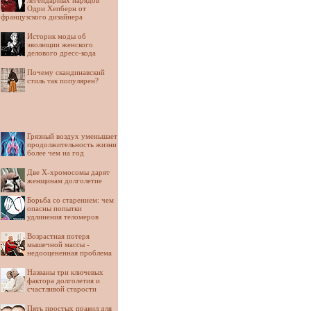
легендарных нарядов
Одри Хепберн от
французского дизайнера
Историк моды об
эволюции женского
делового дресс-кода
Почему скандинавский
стиль так популярен?
Грязный воздух уменьшает
продолжительность жизни
более чем на год
Две Х-хромосомы дарят
женщинам долголетие
Борьба со старением: чем
опасны попытки
удлинения теломеров
Возрастная потеря
мышечной массы -
недооцененная проблема
Названы три ключевых
фактора долголетия и
счастливой старости
Пять простых правил для