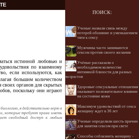
ТЕ
ПОИСК:
Ученые назвали связь между
потерей обоняние и уменьшением
тяги к сексу
Мужчины часто занимаются
сексом против своего желания
иматься истинной любовью и
Учёные рассказали о
удовольствия по взаимному
необходимом количестве
во, если используются, как
интимной близости для разных
возрастов
полагая большим количеством
я своих органов для скрытых
Здоровые сексуальные отношения
обов, поскольку они играют
оказывает положительное влияние
на состояние кожи
Максимум удовольствий от секса
 биологию, я действительно верю в
женщину ждет в 36 лет
юди, которые требуют права иметь
чает свободный доступ к любым
Ученые определили шесть причин
для занятия сексом при свете
Способы соблазнить женщину -