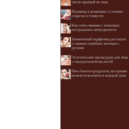
число прыщей на лице
Педикюр в домашних условиях:
секреты и тонкости
Как снять макияж с помощью
натуральных ингредиентов
Знаменитый парфюмер рассказал
о главных ошибках женщин с
духами
Эстетические процедуры для лица
с гиалуроновой кислотой
Пять бьюти-продуктов, которыми
нельзя пользоваться каждый день