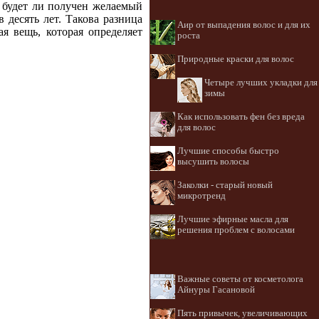
, будет ли получен желаемый
в десять лет. Такова разница
Аир от выпадения волос и для их
я вещь, которая определяет
роста
Природные краски для волос
Четыре лучших укладки для
зимы
Как использовать фен без вреда
для волос
Лучшие способы быстро
высушить волосы
Заколки - старый новый
микротренд
Лучшие эфирные масла для
решения проблем с волосами
Важные советы от косметолога
Айнуры Гасановой
Пять привычек, увеличивающих