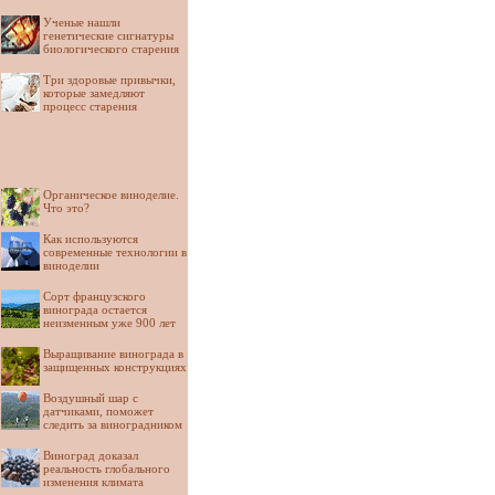
Ученые нашли
генетические сигнатуры
биологического старения
Три здоровые привычки,
которые замедляют
процесс старения
Органическое виноделие.
Что это?
Как используются
современные технологии в
виноделии
Сорт французского
винограда остается
неизменным уже 900 лет
Выращивание винограда в
защищенных конструкциях
Воздушный шар с
датчиками, поможет
следить за виноградником
Виноград доказал
реальность глобального
изменения климата