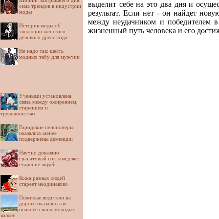
Шопинг завтрашнего дня:
выделит себе на это два дня и осуще
семь трендов в индустрии
моды
результат. Если нет - он найдет нову
между неудачником и победителем в 
Историк моды об
жизненный путь человека и его дости
эволюции женского
делового дресс-кода
Не надо так: шесть
модных табу для мужчин
Учеными установлена
связь между ожирением,
старением и
тревожностью
Городские пенсионеры
оказались менее
подвержены деменции
Научно доказано:
гранатовый сок замедляет
старение людей
Кожа разных людей
стареет неодинаково
Пожилые водители на
дороге оказались не
опаснее своих молодых
коллег