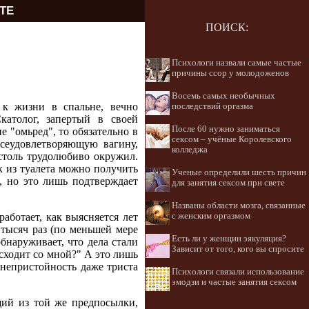
ТЕ
ПОИСК:
Психологи назвали самые частые
причины ссор у молодоженов
Восемь самых необычных
 к жизни в спальне, вечно
последствий оргазма
католог, запертый в своей
После 60 нужно заниматься
е "омьред", то обязательно в
сексом – учёные Королевского
всеудовлетворяющую вагину,
колледжа
 столь трудолюбиво окружил.
к из туалета можно получить
Ученые определили шесть причин
, но это лишь подтверждает
для занятия сексом при свете
Названы области мозга, связанные
с женским оргазмом
работает, как выясняется лет
о тысяч раз (по меньшей мере
Есть ли у женщин эякуляция?
бнаруживает, что дела стали
Зависит от того, кого вы спросите
исходит со мной?" А это лишь
 непристойность даже триста
Психологи связали использование
эмодзи и частые занятия сексом
ящий из той же предпосылки,