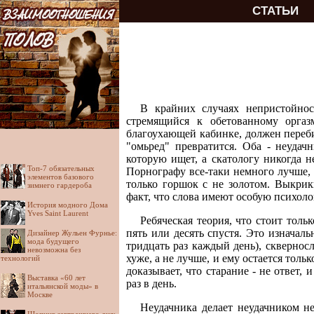
СТАТЬИ
В крайних случаях непристойнос
стремящийся к обетованному оргазм
благоухающей кабинке, должен перебир
"омьред" превратится. Оба - неуда
которую ищет, а скатологу никогда н
Топ-7 обязательных
Порнографу все-таки немного лучше, 
элементов базового
только горшок с не золотом. Выкрик
зимнего гардероба
факт, что слова имеют особую психоло
История модного Дома
Yves Saint Laurent
Ребяческая теория, что стоит тольк
пять или десять спустя. Это изначаль
Дизайнер Жульен Фурнье:
мода будущего
тридцать раз каждый день), сквернос
невозможна без
хуже, а не лучше, и ему остается толь
технологий
доказывает, что старание - не ответ
Выставка «60 лет
раз в день.
итальянской моды» в
Москве
Неудачника делает неудачником не