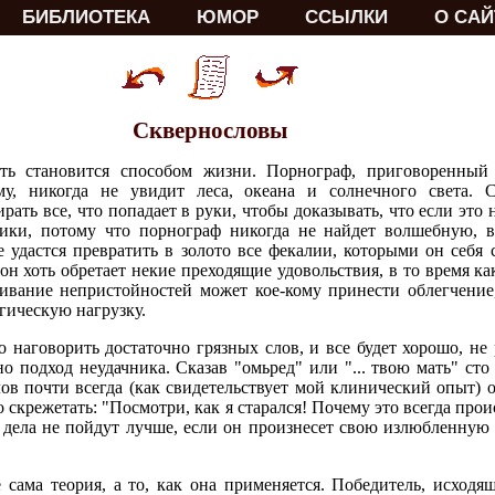
БИБЛИОТЕКА
ЮМОР
ССЫЛКИ
О САЙ
Сквернословы
ть становится способом жизни. Порнограф, приговоренный
у, никогда не увидит леса, океана и солнечного света. С
ать все, что попадает в руки, чтобы доказывать, что если это н
чники, потому что порнограф никогда не найдет волшебную, 
е удастся превратить в золото все фекалии, которыми он себя
он хоть обретает некие преходящие удовольствия, в то время ка
ивание непристойностей может кое-кому принести облегчение
гическую нагрузку.
о наговорить достаточно грязных слов, и все будет хорошо, не 
но подход неудачника. Сказав "омьред" или "... твою мать" ст
лов почти всегда (как свидетельствует мой клинический опыт) о
ко скрежетать: "Посмотри, как я старался! Почему это всегда про
, и дела не пойдут лучше, если он произнесет свою излюбленную
 сама теория, а то, как она применяется. Победитель, исход