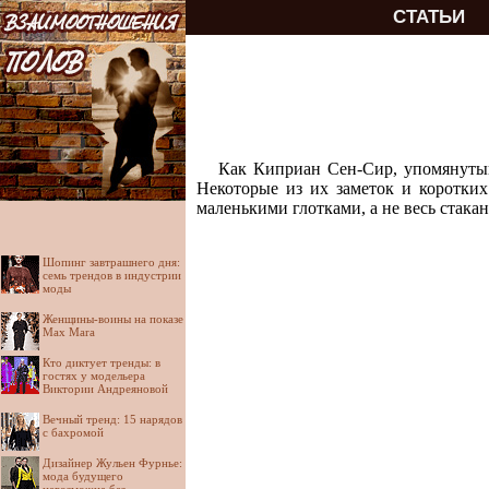
СТАТЬИ
Как Киприан Сен-Сир, упомянутый 
Некоторые из их заметок и коротких
маленькими глотками, а не весь стакан
Шопинг завтрашнего дня:
семь трендов в индустрии
моды
Женщины-воины на показе
Max Mara
Кто диктует тренды: в
гостях у модельера
Виктории Андреяновой
Вечный тренд: 15 нарядов
с бахромой
Дизайнер Жульен Фурнье:
мода будущего