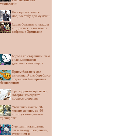
невозможна без
технологий
Не надо так: шесть
модных табу для мужчин
Самая большая коллекция
исторических костюмов
собрана в Эрмитаже
Борьба со старением: чем
опасны попытки
удлинения теломеров
Приём больших доз
витамина D для борьбы со
старением был признан
бесполезным
Три здоровые привычки,
которые замедляют
процесс старения
Увеличить шансы 70-
летним дожить до 80
помогут ежедневные
тренировки
Учеными установлена
связь между ожирением,
старением и