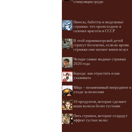
стимуляции груди
Начесы, бабетты и модельные
стрижки: что происходило в
салонах красоты в СССР
В этой парикмахерской детей
стригут бесплатно, если во время
стрижки они читают книги вслух
Четыре самые модные стрижки
2020 года
Борода: как отрастить и как
ухаживать
Яйцо – незаменимый ингредиент в
уходе за волосами
10 продуктов, которые сделают
ваши волосы более густыми
Пять стрижек, которые создадут
эффект густых волос