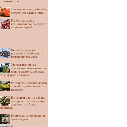
тревожностью
Ученые нашли «рыбный»
способ продления жизни
Научно доказано:
гранатовый сок замедляет
старение людей
Виноград доказал
реальность глобального
изменения климата
Уникальный показ
современной техники для
виноградарства провела
Агрофирма «Южная»
Российские ученые нашли
способ сделать виноград
полезнее
Не пьянки ради, а забавы
для: рецепты изысканных
алкогольных блюд и
напитков
Из петуха напиток забыт
давным-давно