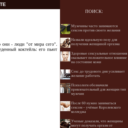
ТЕ
ПОИСК:
Мужчины часто занимаются
сексом против своего желания
Назвали идеальную позу для
 они - люди "от мира сего".
получения женщиной оргазма
еденный коктейль: его пьют
Здоровые сексуальные отношения
оказывает положительное влияние
на состояние кожи
Секс до трудового дня усиливает
желание работать
Психологи обозначили
привлекательный для женщин тип
мужчин
После 60 нужно заниматься
сексом – учёные Королевского
колледжа
Ученые доказали, что женщины
могут получать оргазм от