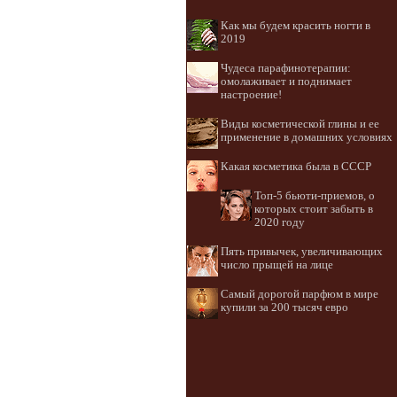
Как мы будем красить ногти в
2019
Чудеса парафинотерапии:
омолаживает и поднимает
настроение!
Виды косметической глины и ее
применение в домашних условиях
Какая косметика была в СССР
Топ-5 бьюти-приемов, о
которых стоит забыть в
2020 году
Пять привычек, увеличивающих
число прыщей на лице
Самый дорогой парфюм в мире
купили за 200 тысяч евро