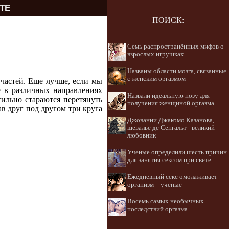
ТЕ
ПОИСК:
Семь распространённых мифов о
взрослых игрушках
Названы области мозга, связанные
с женским оргазмом
 частей. Еще лучше, если мы
е в различных направлениях
Назвали идеальную позу для
 сильно стараются перетянуть
получения женщиной оргазма
ав друг под другом три круга
Джованни Джакомо Казанова,
шевалье де Сенгальт - великий
любовник
Ученые определили шесть причин
для занятия сексом при свете
Ежедневный секс омолаживает
организм – ученые
Восемь самых необычных
последствий оргазма