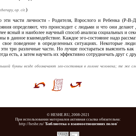
)
herapy, op. cit.
 эти части личности - Родителя, Взрослого и Ребенка (Р-В-Д)
тояния определяют, что происходит с людьми и что они делают д
ее ясный и наиболее научный способ анализа социальных и се
ны в данное взаимодействие. Каждое эго-состояние надо рассма
 и свое поведение в определенных ситуациях. Некоторые люд
ь эти три различные части. Но лучше постараться выяснить ка
егда есть, а затем научить их эффективно сотрудничать друг с др
ольшой буквы везде обозначают эго-состояния в голове человека; те же сл
© HESHE.RU, 2008-2021
При использовании материалов активная ссылка обязательна:
http://heshe.ru/ '
Библиотека о взаимоотношениях полов
'