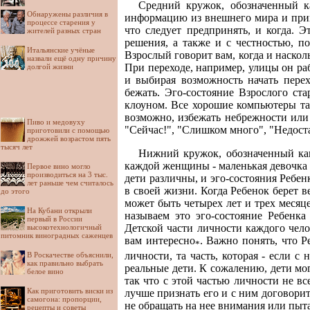
Средний кружок, обозначенный ка
Обнаружены различия в
информацию из внешнего мира и прин
процессе старения у
что следует предпринять, и когда. 
жителей разных стран
решения, а также и с честностью, п
Итальянские учёные
Взрослый говорит вам, когда и наскол
назвали ещё одну причину
При переходе, например, улицы он ра
долгой жизни
и выбирая возможность начать пере
бежать. Эго-состояние Взрослого ста
клоуном. Все хорошие компьютеры та
возможно, избежать небрежности или 
Пиво и медовуху
"Сейчас!", "Слишком много", "Недостат
приготовили с помощью
дрожжей возрастом пять
тысяч лет
Нижний кружок, обозначенный как
каждой женщины - маленькая девочка в
Первое вино могло
производиться на 3 тыс.
дети различны, и эго-состояния Ребен
лет раньше чем считалось
в своей жизни. Когда Ребенок берет в
до этого
может быть четырех лет и трех месяце
На Кубани открыли
называем это эго-состояние Ребенка
первый в России
Детской части личности каждого чело
высокотехнологичный
питомник виноградных саженцев
вам интересно
. Важно понять, что Р
*
личности, та часть, которая - если 
В Роскачестве объяснили,
как правильно выбрать
реальные дети. К сожалению, дети мо
белое вино
так что с этой частью личности не вс
Как приготовить виски из
лучше признать его и с ним договоритьс
самогона: пропорции,
не обращать на нее внимания или пыта
рецепты и советы