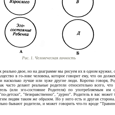
Рис. 1. Человеческая личность
 реально двое, но на диаграмме мы рисуем их в одном кружке, о
ущество в го-лове человека, которое говорит ему, что он долже
и насколько лучше или хуже другие люди. Коротко говоря, Род
ак часто делают реальные родители относительно всего, что
тель (или эго-состояние Родителя) по употребляемым им с
"по-детски", "безнравственно", "дурно". Родитель в вас может
угим людям таким же образом. Но у него есть и другая сторо
ьно бывают родители, и может говорить что-то вроде "Травино