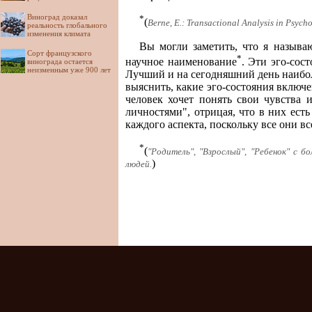
Виноград доказал
*
(
Berne, Е.: Transactional Analysis in Psychot
реальность глобального
изменения климата
Вы могли заметить, что я называю
Сорт французского
*
научное наименование
. Эти эго-сос
винограда остается
неизменным уже 900 лет
Лучший и на сегодняшний день наибол
выяснить, какие эго-состояния включе
человек хочет понять свои чувства
личностями", отрицая, что в них ест
каждого аспекта, поскольку все они вс
*
(
"Родитель", "Взрослый", "Ребенок" с б
)
людей.