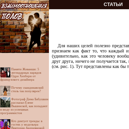
СТАТЬИ
Для наших целей полезно представ
признаем как факт то, что каждый 
(удивительно, как это человеку вообщ
друг друга, ничего не получается так
(см. рис. 1). Тут представлены как бы
Памяти Живанши: 5
легендарных нарядов
Одри Хепберн от
французского дизайнера
Почему скандинавский
стиль так популярен?
Фотограф Дима Бабушкин
рассказал Елене
Вышинской, как попадают
в моду из успешных
программистов
Кто диктует тренды: в
гостях у модельера
Виктории Андреяновой