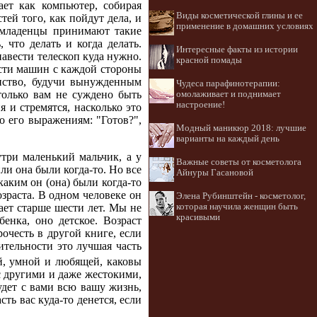
ает как компьютер, собирая
Виды косметической глины и ее
й того, как пойдут дела, и
применение в домашних условиях
е младенцы принимают такие
что делать и когда делать.
Интересные факты из истории
навести телескоп куда нужно.
красной помады
ости машин с каждой стороны
инство, будучи вынужденным
Чудеса парафинотерапии:
 только вам не суждено быть
омолаживает и поднимает
настроение!
и стремятся, насколько это
о его выражениям: "Готов?",
Модный маникюр 2018: лучшие
варианты на каждый день
три маленький мальчик, а у
Важные советы от косметолога
ли она были когда-то. Но все
Айнуры Гасановой
каким он (она) были когда-то
озраста. В одном человеке он
Элена Рубинштейн - косметолог,
вает старше шести лет. Мы не
которая научила женщин быть
красивыми
енка, оно детское. Возраст
очесть в другой книге, если
ительности это лучшая часть
ой, умной и любящей, каковы
с другими и даже жестокими,
будет с вами всю вашу жизнь,
сть вас куда-то денется, если