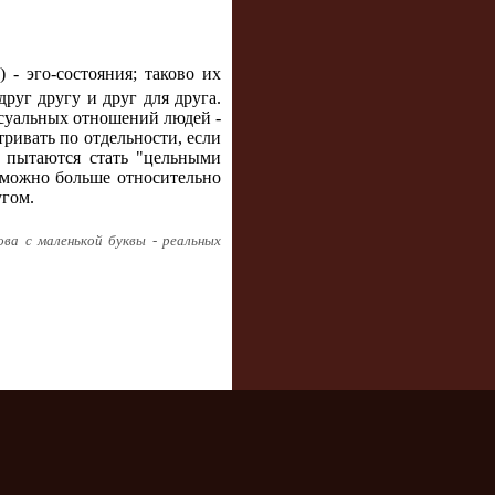
 - эго-состояния; таково их
руг другу и друг для друга.
ксуальных отношений людей -
тривать по отдельности, если
и пытаются стать "цельными
к можно больше относительно
угом.
ова с маленькой буквы - реальных