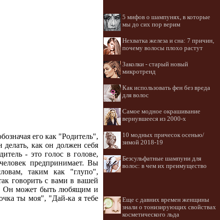
5 мифов о шампунях, в которые
мы до сих пор верим
Нехватка железа и сна: 7 причин,
почему волосы плохо растут
Заколки - старый новый
микротренд
Как использовать фен без вреда
для волос
Самое модное окрашивание
вернувшееся из 2000-х
10 модных причесок осенью/
бозначая его как "Родитель",
зимой 2018-19
н делать, как он должен себя
итель - это голос в голове,
Безсульфатные шампуни для
 человек предпринимает. Вы
волос: в чем их преимущество
ловам, таким как "глупо",
 так говорить с вами в вашей
на. Он может быть любящим и
чка ты моя", "Дай-ка я тебе
Еще с давних времен женщины
знали о тонизирующих свойствах
косметического льда