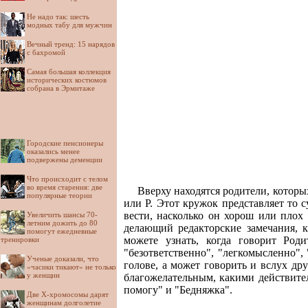
Не надо так: шесть
модных табу для мужчин
Вечный тренд: 15 нарядов
с бахромой
Самая большая коллекция
исторических костюмов
собрана в Эрмитаже
Городские пенсионеры
оказались менее
подвержены деменции
Что происходит с телом
во время старения: две
Вверху находятся родители, которых
популярные теории
или Р. Этот кружок представляет то с
вести, насколько он хорош или плох 
Увеличить шансы 70-
летним дожить до 80
делающий редакторские замечания, к
помогут ежедневные
можете узнать, когда говорит Роди
тренировки
"безответственно", "легкомысленно", 
Ученые доказали, что
голове, а может говорить и вслух др
«часики тикают» не только
у женщин
благожелательным, какими действител
помогу" и "Бедняжка".
Две Х-хромосомы дарят
женщинам долголетие