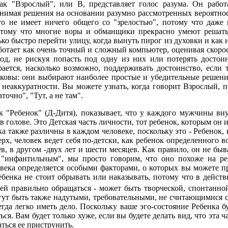
к "Взрослый", или В, представляет голос разума. Он работ
имая решения на основании разумно рассмотренных вероятносте
Это не имеет ничего общего со "зрелостью", потому что даж
отому что многие воры и обманщики прекрасно умеют решать, 
ько быстро перейти улицу, когда вынуть пирог из духовки и как 
ботает как очень точный и сложный компьютер, оценивая скор
ход, не рискуя попасть под одну из них или потерять досто
рается, насколько возможно, поддерживать достоинство, если
ковы: они выбирают наиболее простые и убедительные решения 
неаккуратности. Вы можете узнать, когда говорит Взрослый, п
очно", "Тут, а не там".
 "Ребенок" (Д-Дитя), показывает, что у каждого мужчины вну
 голове. Это Детская часть личности, тот ребенок, которым он и
ка также различны в каждом человеке, поскольку это - Ребенок, 
ерх, человек ведет себя по-детски, как ребенок определенного в
в, в другом -двух лет и шести месяцев. Как правило, он не бы
 "инфантильным", мы просто говорим, что оно похоже на реб
века определяется особыми факторами, о которых вы можете пр
ебенка не стоит обрывать или наказывать, потому что в действ
с ней правильно обращаться - может быть творческой, спонтанн
гут быть также надутыми, требовательными, не считающимися 
егда легко иметь дело. Поскольку ваше эго-состояние Ребенка 
я. Вам будет только хуже, если вы будете делать вид, что эта ча
ться ее приструнить.