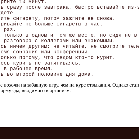
рпите 10 минут.

ь сразу после завтрака, быстро вставайте из-з
дете. 

ите сигарету, потом зажгите ее снова. 

ривайте не больше сигареты в час. 

 раз. 

 только в одном и том же месте, но сидя не в 
 разговора с коллегами или знакомыми. 

сь ничем другим: не читайте, не смотрите теле
емя собрания или конференции. 

олько потому, что рядом кто-то курит. 

есь курить не затягиваясь.

 в рабочее время.

е похожи на забавную игру, чем на курс отвыкания. Однако ста
рму яда, вводимого в организм.