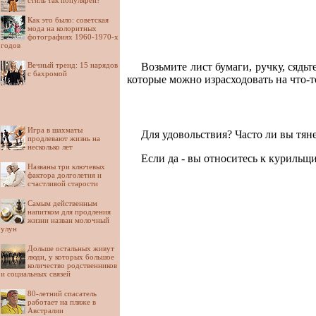
стиль так популярен?
Как это было: советская
мода на колоритных
фотографиях 1960-1970-х
годов
Вечный тренд: 15 нарядов
Возьмите лист бумаги, ручку, сядь
с бахромой
которые можно израсходовать на что-
Игра в шахматы
Для удовольствия? Часто ли вы тяне
продлевают жизнь на
несколько лет
Если да - вы относитесь к курильщ
Названы три ключевых
фактора долголетия и
счастливой старости
Самым действенным
напитком для продления
жизни назван молочный
улун
Дольше остальных живут
люди, у которых большое
количество родственников
и социальных связей
80-летний спасатель
работает на пляже в
Австралии