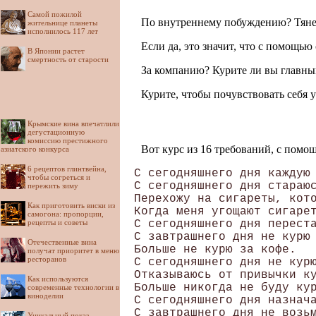
Самой пожилой
По внутреннему побуждению? Тянетес
жительнице планеты
исполнилось 117 лет
Если да, это значит, что с помощью
В Японии растет
смертность от старости
За компанию? Курите ли вы главным 
Курите, чтобы почувствовать себя 
Крымские вина впечатлили
дегустационную
комиссию престижного
Вот курс из 16 требований, с помо
азиатского конкурса
6 рецептов глинтвейна,
 С сегодняшнего дня каждую 
чтобы согреться и
 С сегодняшнего дня стараюс
пережить зиму
 Перехожу на сигареты, кото
Как приготовить виски из
 Когда меня угощают сигарет
самогона: пропорции,
рецепты и советы
 С сегодняшнего дня переста
 С завтрашнего дня не курю 
Отечественные вина
 Больше не курю за кофе. 

получат приоритет в меню
ресторанов
 С сегодняшнего дня не курю
 Отказываюсь от привычки ку
Как используются
 Больше никогда не буду кур
современные технологии в
виноделии
 С сегодняшнего дня назнача
 С завтрашнего дня не возьм
Уникальный показ