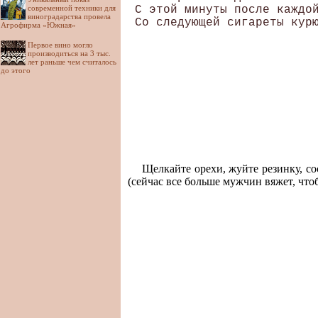
современной техники для
 С этой минуты после каждой
виноградарства провела
Агрофирма «Южная»
Первое вино могло
производиться на 3 тыс.
лет раньше чем считалось
до этого
Щелкайте орехи, жуйте резинку, со
(сейчас все больше мужчин вяжет, чтоб