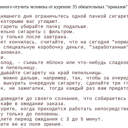
нного отучить человека от курения: 35 обязательных "приказов"
няшнего дня ограничьтесь одной пачкой сигарет
которыми вас угощают. 

гареты убирайте пачку подальше. 

ельно сигареты с фильтром. 

у только после завтрака. 

ет кончилась, считайте, что на сегодня "норма
 специальную коробочку деньги, "заработанные"
ановках. 

и. 

олод, - съешьте яблоко или что-нибудь сладкое
е пепельницу. 

дывайте сигарету на край пепельницы. 

к можно дальше, например, так, чтобы за очеред
 выкурить очередную сигарету, сделайте три гл
к, ни зажигалки, тогда каждый раз вам придетс
доведите до своего сознания, что собираетесь 
кафе в ожидании заказа. 

урите, когда приходится работать непосредстве
у только до половины. 

лите период ожидания с 3 до 5 минут. 

ите ее из поля зрения.
