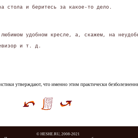
а стола и беритесь за какое-то дело.

любимом удобном кресле, а, скажем, на неудобн
визор и т. д. 

тистики утверждают, что именно этим практически безболезненны
© HESHE.RU, 2008-2021