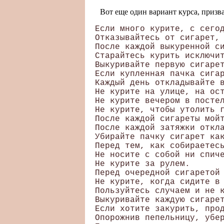
Вот еще один вариант курса, призва
 Если много курите, с сегод
 Отказывайтесь от сигарет, 
 После каждой выкуренной си
 Старайтесь курить исключит
 Выкуривайте первую сигарет
 Если купленная пачка сигар
 Каждый день откладывайте в
 Не курите на улице, на ост
 Не курите вечером в постел
 Не курите, чтобы утолить г
 После каждой сигареты мойт
 После каждой затяжки откла
 Убирайте пачку сигарет ка
 Перед тем, как собираетесь
 Не носите с собой ни спиче
 Не курите за рулем. 

 Перед очередной сигаретой 
 Не курите, когда сидите в 
 Пользуйтесь случаем и не к
 Выкуривайте каждую сигарет
 Если хотите закурить, прод
 Опорожнив пепельницу, убер