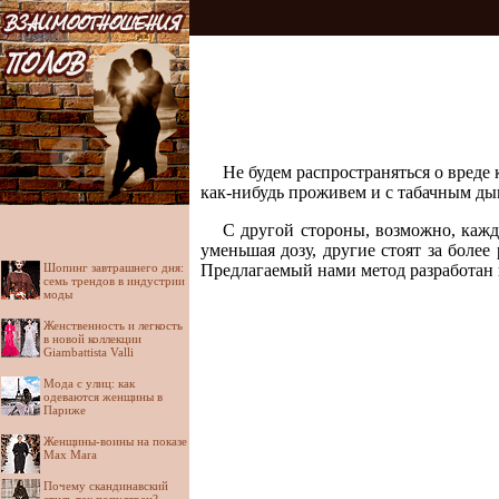
Не будем распространяться о вреде 
как-нибудь проживем и с табачным дым
С другой стороны, возможно, кажд
уменьшая дозу, другие стоят за боле
Шопинг завтрашнего дня:
Предлагаемый нами метод разработан 
семь трендов в индустрии
моды
Женственность и легкость
в новой коллекции
Giambattista Valli
Мода с улиц: как
одеваются женщины в
Париже
Женщины-воины на показе
Max Mara
Почему скандинавский