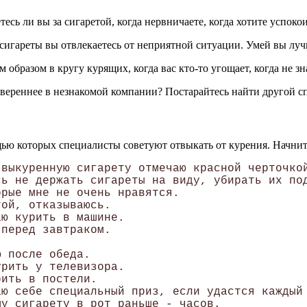
ь ли вы за сигаретой, когда нервничаете, когда хотите успокоить
 сигареты вы отвлекаетесь от неприятной ситуации. Умей вы луч
образом в кругу курящих, когда вас кто-то угощает, когда не зна
увереннее в незнакомой компании? Постарайтесь найти другой сп
щью которых специалисты советуют отвыкать от курения. Начните
выкуренную сигарету отмечаю красной черточкой
ь не держать сигареты на виду, убирать их под
рые мне не очень нравятся. 

ой, отказываюсь. 

ю курить в машине. 

перед завтраком. 

 после обеда. 

рить у телевизора. 

ить в постели. 

ю себе специальный приз, если удастся каждый 
у сигарету в рот раньше - часов. 
