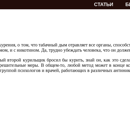
СТАТЬИ
Б
курения, о том, что табачный дым отравляет все органы, способ
ом, и с никотином. Да, трудно убеждать человека, что он должен
ый второй курильщик бросил бы курить, знай он, как это сдела
е решительные меры. В общем-то, любой метод может в конце к
группой психологов и врачей, работающих в различных антини