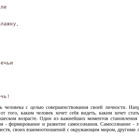
ле

лажку,



ечьи

ть человека с целью совершенствования своей личности. Нап
 от того, каким человек хочет себя видеть, каким хочет ста
ошеском возрасте. Один из важнейших моментов становления 
я - формирование и развитие самосознания. Самосознание - эт
честв, своих взаимоотношений с окружающим миром, другими л