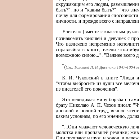
окружающим его людям, размышления 
быть?", но и "каким быть?", "что знач
почву для формирования способности
личности, и прежде всего с направлен
Учителю (вместе с классным руков
познакомить юношей и девушек с про
Что назначено непременно исполнить
справляйся в книге, ежели что-нибу
возможною силою...". "Важнее всего д
*
(
См.: Толстой Л. И. Дневники 1847-1894 гг.-
К. И. Чуковский в книге "Люди и
"чтобы выбросить из души все мелочн
из писателей его поколения".
Эта невидимая миру борьба с сами
брату Николаю А. П. Чехов писал: "Ч
дневной и ночной труд, вечное чтени
каким условиям, по его мнению, долж
"...Они уважают человеческую личн
молотка или пропавшей резинки; живя 
Они прощают и шум, и холод, и пережа