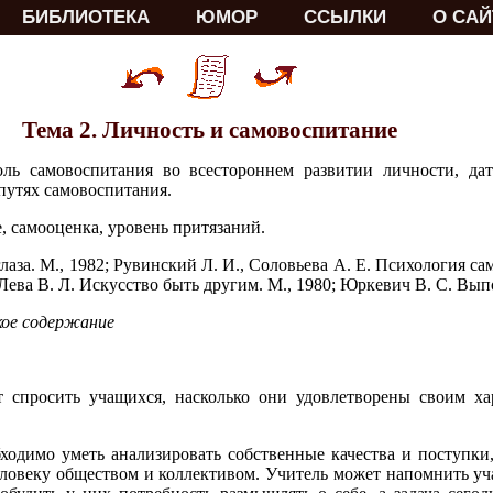
БИБЛИОТЕКА
ЮМОР
ССЫЛКИ
О САЙ
Тема 2. Личность и самовоспитание
роль самовоспитания во всестороннем развитии личности, да
путях самовоспитания.
, самооценка, уровень притязаний.
глаза. М., 1982; Рувинский Л. И., Соловьева А. Е. Психология с
 Лева В. Л. Искусство быть другим. М., 1980; Юркевич В. С. Выпо
кое содержание
т спросить учащихся, насколько они удовлетворены своим ха
ходимо уметь анализировать собственные качества и поступки
ловеку обществом и коллективом. Учитель может напомнить уч