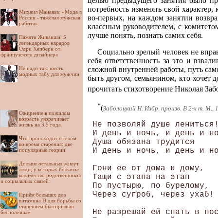
целью предыдущего занятия было про
потребность изменять свой характер,
Михаил Манаков: «Мода в
во-первых, на каждом занятии возвра
России - тяжёлая мужская
работа»
классным руководителем, с комитет
лучше понять, познать самих себя.
Памяти Живанши: 5
легендарных нарядов
Одри Хепберн от
Социально зрелый человек не вправ
французского дизайнера
себя ответственность за это и взвал
Не надо так: шесть
сложной внутренней работы, путь само
модных табу для мужчин
быть другом, семьянином, кто хочет 
прочитать стихотворение Николая Заб
*
(
Заболоцкий Н. Избр. произв. В 2-х т. М., 19
Ожирение в пожилом
возрасте укорачивает
 Не позволяй душе лениться!	      
жизнь на 3,5 года
 И день и ночь, и день и но
Что происходит с телом
 Душа обязана трудится

во время старения: две
 И день и ночь, и день и но
популярные теории
Дольше остальных живут
 Гони ее от дома к дому,	                                           

люди, у которых большое
количество родственников
 Тащи с этапа на этап

и социальных связей
 По пустырю, по бурелому,

 Через сугроб, через ухаб!

Приём больших доз
витамина D для борьбы со
старением был признан
 Не разрешай ей спать в посте
бесполезным