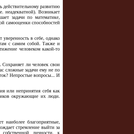
ть действительному развитию
. неадекватной). Возникает
шает задачи по математике,
кой самооценки способностей
 уверенность в себе, однако
там с самим собой. Также и
стижение человеком какой-то
. Сохраняет ли человек свои
ас сложные задачи ему не по
ток? Непростые вопросы... И
ия или непринятия себя как
сников окружающие их люди.
ет наиболее благоприятные,
рождает стремление выйти за
к собственной личности, к