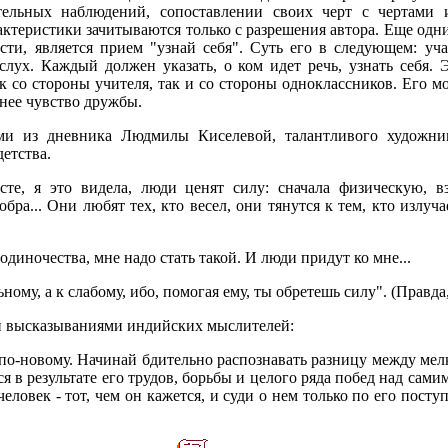
ельных наблюдений, сопоставлении своих черт с чертами 
рактеристики зачитываются только с разрешения автора. Еще о
сти, является прием "узнай себя". Суть его в следующем: уч
слух. Каждый должен указать, о ком идет речь, узнать себя.
к со стороны учителя, так и со стороны одноклассников. Его м
ннее чувство дружбы.
и из дневника Людмилы Киселевой, талантливого художник
етства.
е, я это видела, люди ценят силу: сначала физическую, взр
бра... Они любят тех, кто весел, они тянутся к тем, кто излуча
одиночества, мне надо стать такой. И люди придут ко мне...
ьному, а к слабому, ибо, помогая ему, ты обретешь силу". (Правда,
 высказываниями индийских мыслителей:
 по-новому. Начинай бдительно распознавать разницу между мел
 в результате его трудов, борьбы и целого ряда побед над самим
еловек - тот, чем он кажется, и суди о нем только по его поступ