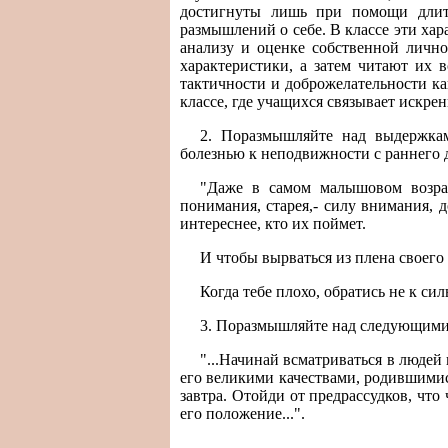
достигнуты лишь при помощи длит
размышлений о себе. В классе эти ха
анализу и оценке собственной лично
характеристики, а затем читают их в
тактичности и доброжелательности ка
классе, где учащихся связывает искре
2. Поразмышляйте над выдержкам
болезнью к неподвижности с раннего д
"Даже в самом малышовом возраст
понимания, старея,- силу внимания, до
интереснее, кто их поймет.
И чтобы вырваться из плена своего 
Когда тебе плохо, обратись не к сил
3. Поразмышляйте над следующими
"...Начинай всматриваться в людей
его великими качествами, родившимися
завтра. Отойди от предрассудков, что ч
его положение...".