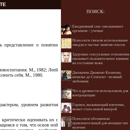
ТЕ
ПОИСК:
Ежедневный секс омолаживает
организм – ученые
Психологи связали использование
ть представление о понятии
эмодзи и частые занятия сексом
Здоровые сексуальные отношения
оказывает положительное влияние
на состояние кожи
амовоспитания. М., 1982; Леей
Джованни Джакомо Казанова,
лнить себя. М., 1980.
шевалье де Сенгальт - великий
любовник
Что в древности использовали для
контрацепции
рактером, уровнем развития
Гормон, вызывающий влечение,
может стать новой виагрой
Психологи обозначили
, критически оценивать их с
привлекательный для женщин тип
ащимся о том, что основ ной
мужчин