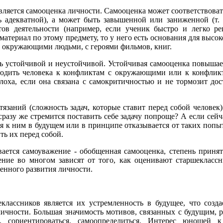
ляется самооценка личности. Самооценка может соответствова
 адекватной), а может быть завышенной или заниженной (т. е
тов деятельности (например, если ученик быстро и легко ре
материал по этому предмету, то у него есть основания для высо
 с окружающими людьми, с героями фильмов, книг.
ь устойчивой и неустойчивой. Устойчивая самооценка повышает
иводить человека к конфликтам с окружающими или к конфлик
лоха, если она связана с самокритичностью и не тормозит до
язаний (сложность задач, которые ставит перед собой человек)
сразу же стремится поставить себе задачу попроще? А если сейч
ься к ним в будущем или в принципе отказывается от таких попы
ть их перед собой.
ается самоуважение - обобщенная самооценка, степень принят
ение во многом зависят от того, как оценивают старшеклас
енного развития личности.
классников является их устремленность в будущее, что созда
ичности. Большая значимость мотивов, связанных с будущим, 
, сориентироваться, самоопределиться. Интерес юношей 