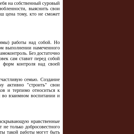
себя на собственный суровый
любленности, выяснить свои
ош цена тому, кто не сможет
ммы) работы над собой. Но
ном выполнении намеченного
самоконтроль. Без достаточно
овек сам ставит перед собой
з форм контроля над своей
частливую семью. Создание
чу активно "строить" свои
ков и терпимо относиться к
ся во взаимном воспитании и
 раскрывающую нравственные
т не только добросовестного
ты такой работы могут быть