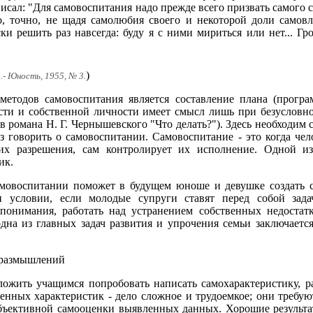
писал: "Для самовоспитания надо прежде всего призвать самого 
о, точно, не щадя самолюбия своего и некоторой доли самов
ки решить раз навсегда: буду я с ними мириться или нет... Гр
)
- Юность, 1955, № 3.
етодов самовоспитания является составление плана (програ
ости и собственной личности имеет смысл лишь при безуслов
в романа Н. Г. Чернышевского "Что делать?"). Здесь необходим 
ез говорить о самовоспитании. Самовоспитание - это когда чел
их разрешения, сам контролирует их исполнение. Одной и
ик.
мовоспитании поможет в будущем юноше и девушке создать с
условии, если молодые супруги ставят перед собой зада
опонимания, работать над устранением собственных недостат
одна из главных задач развития и упрочения семьи заключает
 размышлений
дложить учащимся попробовать написать самохарактеристику,
енных характеристик - дело сложное и трудоемкое; они требую
объективной самооценки выявленных данных. Хорошие результа