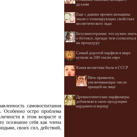
духами
Еще с давних времен женщины
знали о тонизирующих свойствах
косметического льда
Ботулинотерапия: что нужно знать
о ботоксе, прежде чем согласиться
на процедуру
Самый дорогой парфюм в мире
купили за 200 тысяч евро
Какая косметика была в СССР
Пять привычек,
увеличивающих число
прыщей на лице
Древнеегипетские парфюмеры
добавляли в свою продукцию
равленность самовоспитания
кардамон и корицу
ть. Особенно остро проблема
личности в этом возрасте и
о осознание себя как члена
юдьми, своих сил, действий,