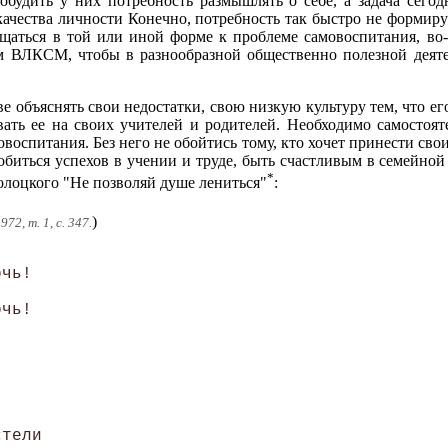
будить у них потребность размышлять о себе, а задача сегодн
 качества личности Конечно, потребность так быстро не формиру
щаться в той или иной форме к проблеме самовоспитания, во-
ом ВЛКСМ, чтобы в разнообразной общественно полезной деят
е объяснять свои недостатки, свою низкую культуру тем, что ег
ивать ее на своих учителей и родителей. Необходимо самостоя
воспитания. Без него не обойтись тому, кто хочет принести свои
добиться успехов в учении и труде, быть счастливым в семейной
*
олоцкого "Не позволяй душе лениться"
:
)
72, т. 1, с. 347.


чь!

чь!

ли   	  
