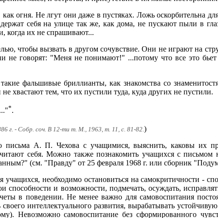
 как огня. Не лгут они даже в пустяках. Ложь оскорбительна дл
 держат себя на улице так же, как дома, не пускают пыли в гла
, когда их не спрашивают...
елью, чтобы вызвать в другом сочувствие. Они не играют на стр
 не говорят: "Меня не понимают!" ...потому что все это бье
 такие фальшивые бриллианты, как знакомства со знаменитостя
и не хвастают тем, что их пустили туда, куда других не пустили.
*
.."
.
)
 г. - Собр. соч. В 12-ти т. М., 1963, т. 11, с. 81-82.
 письма А. П. Чехова с учащимися, выяснить, каковы их пр
 считают себя. Можно также познакомить учащихся с письмом
нным?" (см. "Правду" от 25 февраля 1968 г. или сборник "Подума
я учащихся, необходимо остановиться на самокритичности - спо
ои способности и возможности, подмечать, осуждать, исправл
четы в поведении. Не менее важно для самовоспитания посто
 своего интеллектуального развития, вырабатывать устойчиву
ому). Невозможно самовоспитание без сформированного чувст