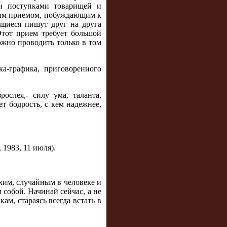
и поступками товарищей и
дним приемом, побуждающим к
ащиеся пишут друг на друга
 Этот прием требует большой
ожно проводить только в том
а-графика, приговоренного
ослея,- силу ума, таланта,
ет бодрость, с кем надежнее,
 1983, 11 июля).
ким, случайным в человеке и
 собой. Начинай сейчас, а не
кам, стараясь всегда встать в