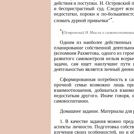
действия и поступки. Н. Островский 
и беспристрастный суд. Следует ясн
недостатки, пороки и по-большевистс
*
сломать дурной привычки"
.
*
(
Островский Н. Мысли о самовоспитании.
Одним из наиболее действенных м
планирование собственной деятельн
(вспомним Рахметова, одного из герое
развитого самоконтроля нельзя всерь
задачи, сам ищет наилучшие пути 
деятельностью является личный дневн
Сформированная потребность в са
прочной семьи возможно лишь при 
взаимоотношения, добиваться взаим
недостаткам другого. Иначе говоря, 
самовоспитании.
Домашнее задание. Материалы для
1. В качестве задания можно пре
аспекты личности. Подготовка собств
изучения своих особенностей, но и 