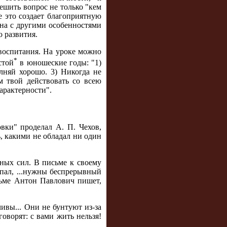
шить вопрос не только "кем
се это создает благоприятную
на с другими особенностями
о развития.
воспитания. На уроке можно
*
стой
в юношеские годы: "1)
лняй хорошо. 3) Никогда не
м твой действовать со всею
арактерности".
вки" проделал А. П. Чехов,
, какими не обладал ни один
вных сил. В письме к своему
опал, ...нужны беспрерывный
исьме Антон Павлович пишет,
ивы... Они не бунтуют из-за
говорят: с вами жить нельзя!
..