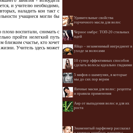
яшнего занятия - возбудить
ется, и учителю необходимо,
вторых, наладить кон такт с
ельности учащиеся могли бы
Удивительные свойства
горчичного масла для волос
о плохо воспитали, снимать с
Черное омбре: ТОП-20 стильных
идей
тельно пройти нелегкий путь
м близким счастье, кто хочет
Яйцо – незаменимый ингредиент в
 жизни. Учитель здесь может
уходе за волосами
10 супер эффективных способов
сделать волосы идеально гладкими
5 мифов о шампунях, в которые
мы до сих пор верим
Яичные маски для волос: рецепты
и правила применения
Аир от выпадения волос и для их
роста
Знаменитый парфюмер рассказал
о главных ошибках женщин с