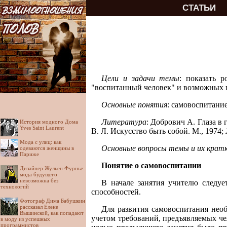
СТАТЬИ
Цели и задачи темы
: показать 
"воспитанный человек" и возможных 
Основные понятия
: самовоспитание
Литература
: Добрович А. Глаза в 
История модного Дома
Yves Saint Laurent
В. Л. Искусство быть собой. М., 1974;
Мода с улиц: как
Основные вопросы темы и их крат
одеваются женщины в
Париже
Понятие о самовоспитании
Дизайнер Жульен Фурнье:
мода будущего
невозможна без
В начале занятия учителю следуе
технологий
способностей.
Фотограф Дима Бабушкин
рассказал Елене
Для развития самовоспитания необ
Вышинской, как попадают
учетом требований, предъявляемых че
в моду из успешных
программистов