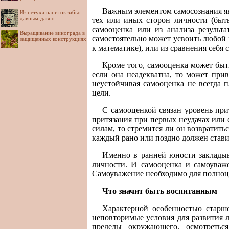
Важным элементом самосознания яв
Из петуха напиток забыт
давным-давно
тех или иных сторон личности (быть
самооценка или из анализа результа
Выращивание винограда в
самостоятельно может усвоить любой 
защищенных конструкциях
к математике), или из сравнения себя
Кроме того, самооценка может быт
если она неадекватна, то может пр
неустойчивая самооценка не всегда п
цели.
С самооценкой связан уровень прит
притязания при первых неудачах или 
силам, то стремится ли он возвратит
каждый рано или поздно должен стави
Именно в ранней юности закладыв
личности. И самооценка и самоуваж
Самоуважение необходимо для полноц
Что значит быть воспитанным
Характерной особенностью старше
неповторимые условия для развития л
пределы окружающего, осмотреться