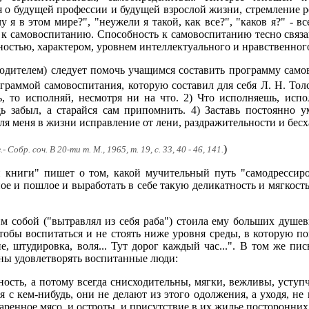
о будущей профессии и будущей взрослой жизни, стремление ре
у я в этом мире?", "неужели я такой, как все?", "каков я?" - в
 к самовоспитанию. Способность к самовоспитанию тесно связа
ностью, характером, уровнем интеллектуального и нравственног
одителем) следует помочь учащимся составить программу само
граммой самовоспитания, которую составил для себя Л. Н. Тол
, то исполняй, несмотря ни на что. 2) Что исполняешь, испо
дь забыл, а старайся сам припомнить. 4) Заставь постоянно у
ля меня в жизни исправление от лени, раздражительности и бесх
)
 Собр. соч. В 20-ти т. М., 1965, т. 19, с. 33, 40 - 46, 141.
 книги" пишет о том, какой мучительный путь "самодрессиро
ое и пошлое и выработать в себе такую деликатность и мягкость
м собой ("вытравлял из себя раба") стоила ему больших душе
тобы воспитаться и не стоять ниже уровня среды, в которую п
е, штудировка, воля... Тут дорог каждый час...". В том же п
ны удовлетворять воспитанные люди:
ость, а потому всегда снисходительны, мягки, вежливы, уступч
с кем-нибудь, они не делают из этого одолжения, а уходя, не 
ренное мясо, и остроты, и присутствие в их жилье посторонних.