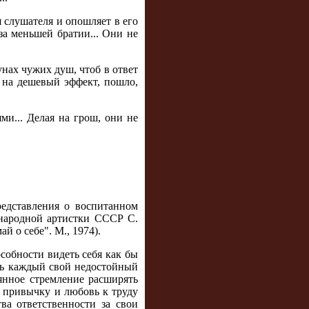
я слушателя и опошляет в его
за меньшей братии... Они не
унах чужих душ, чтоб в ответ
т на дешевый эффект, пошло,
ми... Делая на грош, они не
едставления о воспитанном
 народной артистки СССР С.
й о себе". М., 1974).
собности видеть себя как бы
ять каждый свой недостойный
янное стремление расширять
ю привычку и любовь к труду
ва ответственности за свои