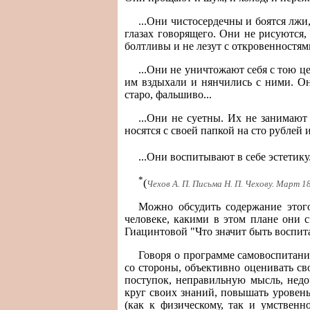
...Они чистосердечны и боятся лжи,
глазах говорящего. Они не рисуются,
болтливы и не лезут с откровенностями
...Они не уничтожают себя с тою ц
им вздыхали и нянчились с ними. Они
старо, фальшиво...
...Они не суетны. Их не занимают
носятся с своей папкой на сто рублей 
...Они воспитывают в себе эстетику.
*
(
Чехов А. П. Письма Н. П. Чехову. Март 1886
Можно обсудить содержание этого
человеке, какими в этом плане они
Гиацинтовой "Что значит быть воспита
Говоря о программе самовоспитани
со стороны, объективно оценивать св
поступок, неправильную мысль, недо
круг своих знаний, повышать уровень
(как к физическому, так и умственн