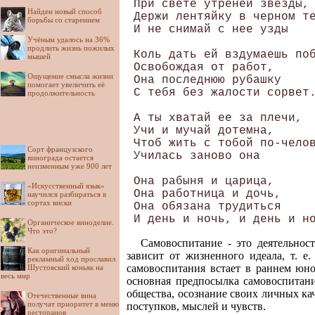
 При свете утреней звезды,

Найден новый способ
 Держи лентяйку в черном те
борьбы со старением
 И не снимай с нее узды

Учёным удалось на 36%
продлить жизнь пожилых
 Коль дать ей вздумаешь поб
мышей
 Освобождая от работ, 

Ощущение смысла жизни
 Она последнюю рубашку

помогает увеличить её
 С тебя без жалости сорвет.	          
продолжительность
 А ты хватай ее за плечи,

 Учи и мучай дотемна,

 Чтоб жить с тобой по-челов
Сорт французского
 Училась заново она

винограда остается
неизменным уже 900 лет
 Она рабыня и царица,

«Искусственный язык»
 Она работница и дочь,

научился разбираться в
сортах виски
 Она обязана трудиться

Органическое виноделие.
Что это?
Самовоспитание - это деятельнос
Как оригинальный
зависит от жизненного идеала, т. е.
рекламный ход прославил
самовоспитания встает в раннем юн
Шустовский коньяк на
весь мир
основная предпосылка самовоспитани
общества, осознание своих личных ка
Отечественные вина
получат приоритет в меню
поступков, мыслей и чувств.
ресторанов