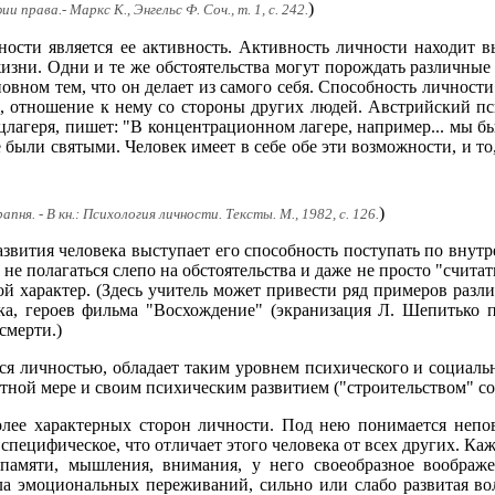
)
 права.- Маркс К., Энгельс Ф. Соч., т. 1, с. 242.
ости является ее активность. Активность личности находит в
жизни. Одни и те же обстоятельства могут порождать различны
новном тем, что он делает из самого себя. Способность личности
но, отношение к нему со стороны других людей. Австрийский 
цлагеря, пишет: "В концентрационном лагере, например... мы б
е были святыми. Человек имеет в себе обе эти возможности, и то,
)
ня. - В кн.: Психология личности. Тексты. М., 1982, с. 126.
звития человека выступает его способность поступать по вну
 не полагаться слепо на обстоятельства и даже не просто "счита
ой характер. (Здесь учитель может привести ряд примеров раз
а, героев фильма "Восхождение" (экранизация Л. Шепитько п
смерти.)
ся личностью, обладает таким уровнем психического и социальн
стной мере и своим психическим развитием ("строительством" с
олее характерных сторон личности. Под нею понимается непо
, специфическое, что отличает этого человека от всех других.
 памяти, мышления, внимания, у него своеобразное воображе
а эмоциональных переживаний, сильно или слабо развитая вол