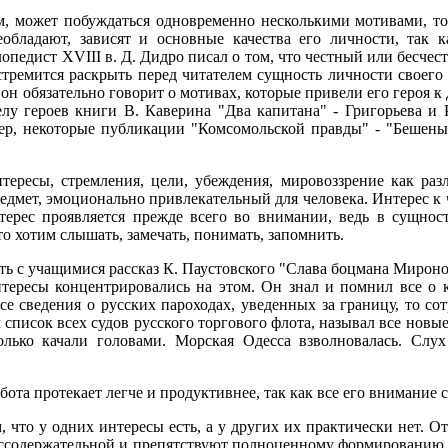
м, может побуждаться одновременно несколькими мотивами, то
еобладают, зависят и основные качества его личности, так 
едист XVIII в. Д. Дидро писал о том, что честный или бесчестны
ь стремится раскрыть перед читателем сущность личности своего
 он обязательно говорит о мотивах, которые привели его героя 
лу героев книги В. Каверина "Два капитана" - Григорьева и Р
р, некоторые публикации "Комсомольской правды" - "Бешеные 
интересы, стремления, цели, убеждения, мировоззрение как р
дмет, эмоционально привлекательный для человека. Интерес к чем
нтерес проявляется прежде всего во внимании, ведь в сущно
то хотим слышать, замечать, понимать, запомнить.
ь с учащимися рассказ К. Паустовского "Слава боцмана Миронова".
нтересы концентрировались на этом. Он знал и помнил все о 
се сведения о русских пароходах, уведенных за границу, то с
 список всех судов русского торгового флота, называл все новые
олько качали головами. Морская Одесса взволновалась. Сл
абота протекает легче и продуктивнее, так как все его внимание 
 что у одних интересы есть, а у других их практически нет. О
содержательной и препятствуют полноценному формированию их