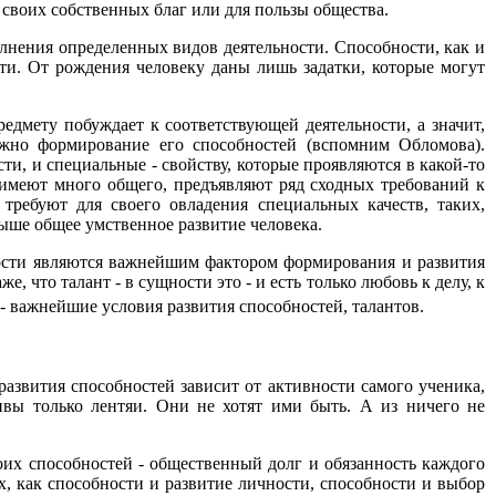
и своих собственных благ или для пользы общества.
олнения определенных видов деятельности. Способности, как и
ти. От рождения человеку даны лишь задатки, которые могут
едмету побуждает к соответствующей деятельности, а значит,
можно формирование его способностей (вспомним Обломова).
ти, и специальные - свойству, которые проявляются в какой-то
 имеют много общего, предъявляют ряд сходных требований к
требуют для своего овладения специальных качеств, таких,
ыше общее умственное развитие человека.
ьности являются важнейшим фактором формирования и развития
е, что талант - в сущности это - и есть только любовь к делу, к
 - важнейшие условия развития способностей, талантов.
азвития способностей зависит от активности самого ученика,
ливы только лентяи. Они не хотят ими быть. А из ничего не
оих способностей - общественный долг и обязанность каждого
ах, как способности и развитие личности, способности и выбор