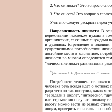
2. Что он может? Это вопрос о спос
3. Что он есть? Это вопрос о характ
Учителю следует раскрыть перед уч
Направленность личности
. В ос
переживание человеком нужды в том,
органических, связанных с нуждами на
и духовных (стремление к знаниям, 
существенными потребностями личнос
достойное место в коллективе, потре
личности во многом определяется тем
"личность не может развиваться в рам
*
(
Леонтьев А. Н. Деятельность. Сознание. Л
Потребности человека становятся 
человека речь всегда идет о мотивах
ради чего он так поступил, каков мо
"ее задали в школе", "интересно", "др
или стремления получить похвалу ил
работу можно вести из разных стрем
людям, проверить свои силы в способн