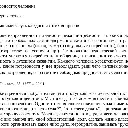
обностях человека.
ере человека.
ащимися суть каждого из этих вопросов.
нове направленности личности лежат потребности - главный ис
 что необходимо для поддержания жизни его организма и раз
шего организма (голод, жажда, сексуальные потребности), социал
творчеству, искусству и пр.). Становление человеческой лич
ти являются потребности в общении, в признании со стороны
бность в духовном развитии. Каждого человека характеризует 
, какие потребности у нее преобладают, ради чего человек живе
ках потребления, ее развитие необходимо предполагает смещение
)
ичность. М,, 1977, с. 226.
внутренними побудителями его поступков, его деятельности, 
 поступков и действий. Мы никогда не сможем вынести правиль
тив его поведения. Одно и то же внешнее поведение может имет
угие прочитали, а я что - хуже?", "от нечего делать". Прилежан
и хорошую отметку. Мотив узнается по тому, ради чего чело
лений: выполнить свой общественный долг, сделать жизнь кла
ости организовать какое-либо дело, мероприятие, занимать "рук