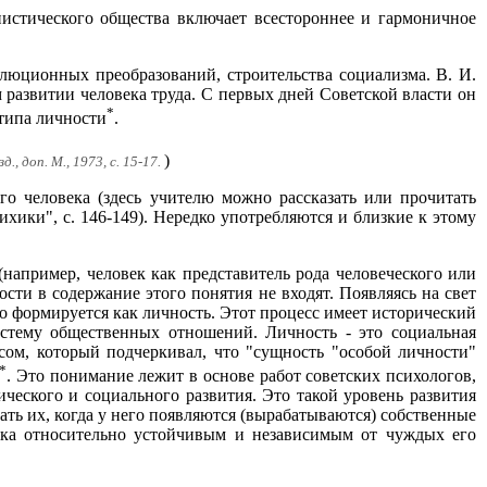
нистического общества включает всестороннее и гармоничное
олюционных преобразований, строительства социализма. В. И.
 развитии человека труда. С первых дней Советской власти он
*
 типа личности
.
)
, доп. М., 1973, с. 15-17.
го человека (здесь учителю можно рассказать или прочитать
хики", с. 146-149). Нередко употребляются и близкие к этому
например, человек как представитель рода человеческого или
сти в содержание этого понятия не входят. Появляясь на свет
но формируется как личность. Этот процесс имеет исторический
истему общественных отношений. Личность - это социальная
сом, который подчеркивал, что "сущность "особой личности"
*
. Это понимание лежит в основе работ советских психологов,
ического и социального развития. Это такой уровень развития
ать их, когда у него появляются (вырабатываются) собственные
века относительно устойчивым и независимым от чуждых его