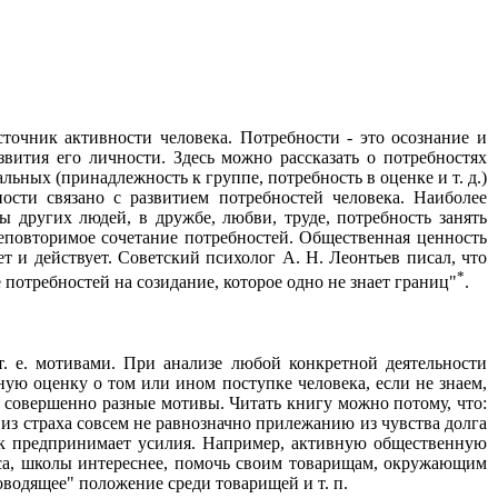
точник активности человека. Потребности - это осознание и
вития его личности. Здесь можно рассказать о потребностях
ьных (принадлежность к группе, потребность в оценке и т. д.)
ности связано с развитием потребностей человека. Наиболее
 других людей, в дружбе, любви, труде, потребность занять
неповторимое сочетание потребностей. Общественная ценность
т и действует. Советский психолог А. Н. Леонтьев писал, что
*
 потребностей на созидание, которое одно не знает границ"
.
т. е. мотивами. При анализе любой конкретной деятельности
ную оценку о том или ином поступке человека, если не знаем,
ь совершенно разные мотивы. Читать книгу можно потому, что:
ие из страха совсем не равнозначно прилежанию из чувства долга
век предпринимает усилия. Например, активную общественную
сса, школы интереснее, помочь своим товарищам, окружающим
оводящее" положение среди товарищей и т. п.