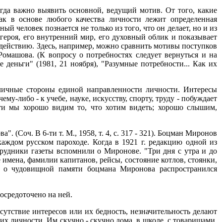
гда важно выявить основной, ведущий мотив. От того, какие
как в основе любого качества личности лежит определенная
й человек познается не только из того, что он делает, но и из
 героя, его внутренний мир, его духовный облик и показывает
к действию. Здесь, например, можно сравнить мотивы поступков
омашова. (К вопросу о потребностях следует вернуться и на
деньги" (1981, 21 ноября), "Разумные потребности... Как их
азличные стороны единой направленности личности. Интересы
у-либо - к учебе, науке, искусству, спорту, труду - побуждает
сти мы хорошо видим то, что хотим видеть; хорошо слышим,
 (Соч. В 6-ти т. М., 1958, т. 4, с. 317 - 321). Боцман Миронов
каждом русском пароходе. Когда в 1921 г. редакцию одной из
отрудники газеты вспомнили о Миронове. "Три дня с утра и до
 имена, фамилии капитанов, рейсы, состояние котлов, стоянки,
ух о чудовищной памяти боцмана Миронова распространился
сосредоточено на ней.
тсутствие интересов или их бедность, незначительность делают
 личности. Им скучно - скучно дома, в школе, с товарищами.