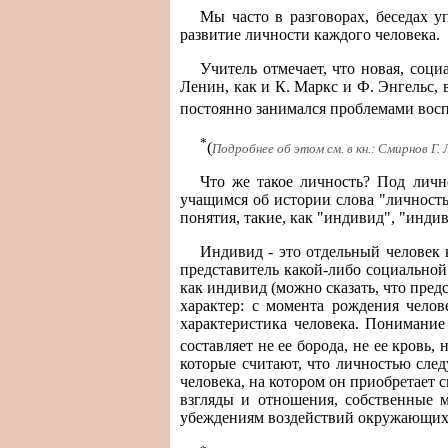
Мы часто в разговорах, беседах 
развитие личности каждого человека.
Учитель отмечает, что новая, соц
Ленин, как и К. Маркс и Ф. Энгельс,
постоянно занимался проблемами восп
*
(
Подробнее об этом см. в кн.: Смирнов Г. 
Что же такое личность? Под личн
учащимся об истории слова "личность
понятия, такие, как "индивид", "инди
Индивид - это отдельный человек 
представитель какой-либо социальной
как индивид (можно сказать, что пред
характер: с момента рождения чело
характеристика человека. Понимание
составляет не ее борода, не ее кровь,
которые считают, что личностью след
человека, на котором он приобретает 
взгляды и отношения, собственные 
убеждениям воздействий окружающих