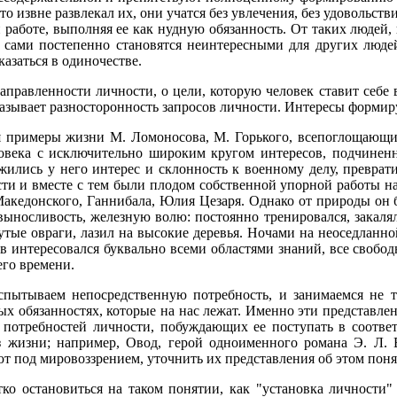
о извне развлекал их, они учатся без увлечения, без удовольств
й работе, выполняя ее как нудную обязанность. От таких людей,
 сами постепенно становятся неинтересными для других людей
казаться в одиночестве.
правленности личности, о цели, которую человек ставит себе 
азывает разносторонность запросов личности. Интересы формиру
 примеры жизни М. Ломоносова, М. Горького, всепоглощающий
овека с исключительно широким кругом интересов, подчиненн
ились у него интерес и склонность к военному делу, преврат
ти и вместе с тем были плодом собственной упорной работы н
акедонского, Ганнибала, Юлия Цезаря. Однако от природы он б
 выносливость, железную волю: постоянно тренировался, закаля
утые овраги, лазил на высокие деревья. Ночами на неоседланно
в интересовался буквально всеми областями знаний, все свободн
го времени.
спытываем непосредственную потребность, и занимаемся не то
ых обязанностях, которые на нас лежат. Именно эти представле
 потребностей личности, побуждающих ее поступать в соотве
з жизни; например, Овод, герой одноименного романа Э. Л.
ют под мировоззрением, уточнить их представления об этом поня
тко остановиться на таком понятии, как "установка личност