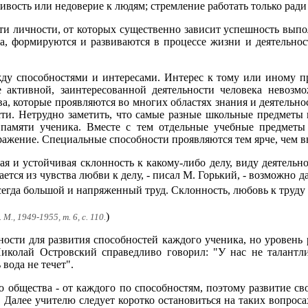
рчивость или недоверие к людям; стремление работать только рад
сти личности, от которых существенно зависит успешность вып
ка, формируются и развиваются в процессе жизни и деятельнос
жду способностями и интересами. Интерес к тому или иному пр
е активной, заинтересованной деятельности человека невоз
, которые проявляются во многих областях знания и деятельнос
сти. Нетрудно заметить, что самые разные школьные предметы
памяти ученика. Вместе с тем отдельные учебные предметы 
ражение. Специальные способности проявляются тем ярче, чем в
ая и устойчивая склонность к какому-либо делу, виду деятел
ется из чувства любви к делу, - писал М. Горький, - возможно даж
 всегда большой и напряженный труд. Склонность, любовь к труду
)
 М., 1949-1955, т. 6, с. 110.
ости для развития способностей каждого ученика, но уровень р
 Николай Островский справедливо говорил: "У нас не талант
вода не течет".
 общества - от каждого по способностям, поэтому развитие св
о. Далее учителю следует коротко остановиться на таких вопрос