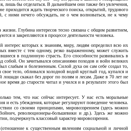
ия, лишь бы отделаться. В дальнейшем они также без увлечения,
 не приходится ждать творческого поиска, открытий, трудового
, с ними нечего обсуждать, не о чем волноваться, не к чему
в жизни. Глубина интересов тесно связана с общим развитием,
ются и закрепляются в процессе деятельности человека.
 интерес которых к знаниям, миру, людям определил всю их
ых вместе с тем одному, резко выраженному, может служить
ившиеся в подлинную страсть. Его способности развивались в
ад собой. Он зачитывался описаниями походов и войн великих
ыл слабым и болезненным. Силой духа он сам себе создал то,
л свое тело, обливался холодной водой круглый год, купался и
й лошади скакал без дорог по полям и лесам. Даже в 70 лет не
ое время до старости читал и учился и в результате этого был
лько тем, что нас сейчас интересует. У нас есть моральные
ния и есть убеждения, которые регулируют поведение человека.
тствии со своими принципами, мировоззрением (здесь можно
 Войнич, революционеры-большевики и др.). Здесь же можно
тии, подчеркнуть классовый характер мировоззрения.
и" (отношение к существенным явлениям социальной и личной