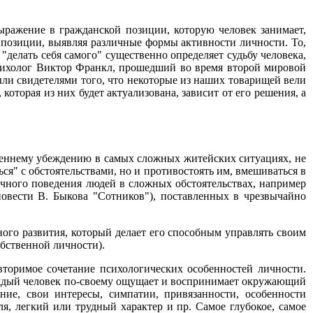
ыражение в гражданской позиции, которую человек занимает,
е позиции, выявляя различные формы активности личности. То,
 "делать себя самого" существенно определяет судьбу человека,
психолог Виктор Франкл, прошедший во время второй мировой
ыли свидетелями того, что некоторые из наших товарищей вели
 которая из них будет актуализована, зависит от его решения, а
треннему убеждению в самых сложных житейских ситуациях, не
ться" с обстоятельствами, но и противостоять им, вмешиваться в
личного поведения людей в сложных обстоятельствах, например
овести В. Быкова "Сотников"), поставленных в чрезвычайно
ого развития, который делает его способным управлять своим
обственной личности).
вторимое сочетание психологических особенностей личности.
 Каждый человек по-своему ощущает и воспринимает окружающий
ние, свои интересы, симпатии, привязанности, особенности
я, легкий или трудный характер и пр. Самое глубокое, самое