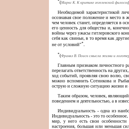
*
(
Маркс К. К критике гегелевской философии
Необходимой характеристикой личн
осознавая свое положение и место в 
чем человек станет, определяется в ос
его ценность для общества и, конеч
войны через ужасы гитлеровского кон
себя как свиньи, в то время как други
*
не от условий"
.
*
(
Франкл В. Поиск смысла жизни и логотерап
Главным признаком личностного ра
перелагать ответственность на других,
ход событий, проявляя свою волю, св
можно вспомнить Сотникова и Рыбак
острую и сложную ситуацию жизни и 
Таким образом, человек, являющий
поведением и деятельностью, а в изве
Индивидуальность - одна из наиб
Индивидуальность - это то особенное
мир, у него есть свои особенности
настроения, большая или меньшая сил