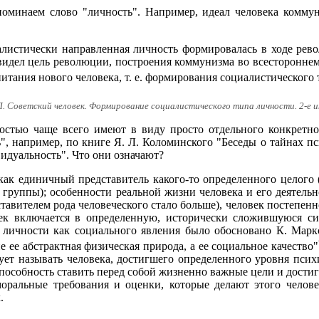
упоминаем слово "личность". Например, идеал человека комму
иалистически направленная личность формировалась в ходе рев
 видел цель революции, построения коммунизма во всестороннем
итания нового человека, т. е. формирования социалистического
Л. Советский человек. Формирование социалистического типа личности. 2-е изд.
остью чаще всего имеют в виду просто отдельного конкретно
", например, по книге Я. Л. Коломинского "Беседы о тайнах пси
видуальность". Что они означают?
как единичный представитель какого-то определенного целого (
 группы); особенности реальной жизни человека и его деятельно
ставителем рода человеческого стало больше), человек постепен
век включается в определенную, исторически сложившуюся с
 личности как социального явления было обосновано К. Марк
 не ее абстрактная физическая природа, а ее социальное качество"
ует называть человека, достигшего определенного уровня псих
способность ставить перед собой жизненно важные цели и достиг
моральные требования и оценки, которые делают этого чело
.