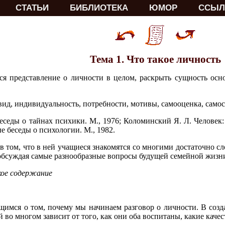
СТАТЬИ
БИБЛИОТЕКА
ЮМОР
ССЫЛ
Тема 1. Что такое личность
ся представление о личности в целом, раскрыть сущность осн
вид, индивидуальность, потребности, мотивы, самооценка, самос
еседы о тайнах психики. М., 1976; Коломинский Я. Л. Человек:
е беседы о психологии. М., 1982.
в том, что в ней учащиеся знакомятся со многими достаточно 
 обсуждая самые разнообразные вопросы будущей семейной жизни
кое содержание
щимся о том, почему мы начинаем разговор о личности. В созда
й во многом зависит от того, как они оба воспитаны, какие кач