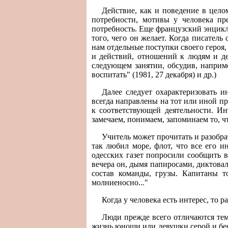
Действие, как и поведение в цело
потребности, мотивы у человека пр
потребность. Еще французский энциклоп
того, чего он желает. Когда писател
нам отдельные поступки своего героя,
и действий, отношений к людям и де
следующем занятии, обсудив, наприме
воспитать" (1981, 27 декабря) и др.)
Далее следует охарактеризовать 
всегда направлены на тот или иной пре
к соответствующей деятельности. И
замечаем, понимаем, запоминаем то, ч
Учитель может прочитать и разобрат
так любил море, флот, что все его и
одесских газет попросили сообщить в
вечера он, дымя папиросами, диктовал
состав команды, грузы. Капитаны т
молниеносно..."
Когда у человека есть интерес, то р
Люди прежде всего отличаются тем,
жизнь юноши или девушки серой и бес