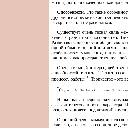
жизни); на таких качествах, как дове
Способности
. Это такие особенно
другие психические свойства челове
раскрыться или не раскрыться.
Существует очень тесная связь ме
ведет к развитию способностей. Вн
Различают способности общие-свойства
одной области знаний или деятельно
особенностям мышления, внимания, 
например, как пространственное вооб
Очень сильный интерес, действенн
способностей, таланта. "Талант развива
*
процессу работы"
. Творчество - это
*
(
Горький М. На дне. - Собр. соч. В 30-ти т.
Наша школа предоставляет возможн
его заинтересованности, характера.
рождается ничего, под лежачий камень 
Основной девиз коммунистического
человека, а не только его личное дел