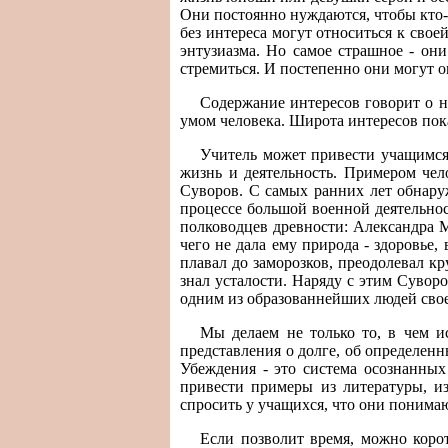
Они постоянно нуждаются, чтобы кто-т
без интереса могут относиться к свое
энтузиазма. Но самое страшное - они
стремиться. И постепенно они могут о
Содержание интересов говорит о на
умом человека. Широта интересов пок
Учитель может привести учащимся
жизнь и деятельность. Примером чел
Суворов. С самых ранних лет обнаруж
процессе большой военной деятельнос
полководцев древности: Александра М
чего не дала ему природа - здоровье,
плавал до заморозков, преодолевал кр
знал усталости. Наряду с этим Суворо
одним из образованнейших людей свое
Мы делаем не только то, в чем и
представления о долге, об определенн
Убеждения - это система осознанных
привести примеры из литературы, и
спросить у учащихся, что они понима
Если позволит время, можно коро