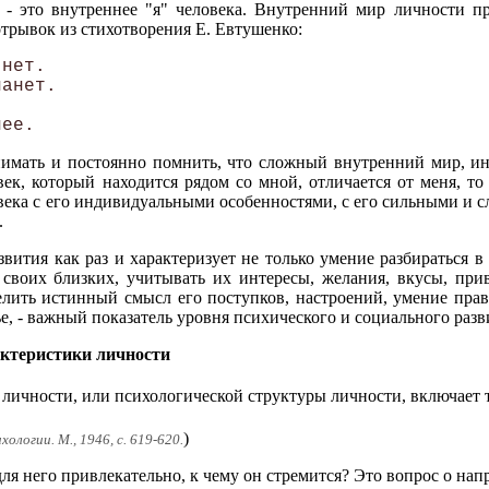
 - это внутреннее "я" человека. Внутренний мир личности пр
отрывок из стихотворения Е. Евтушенко:
нет. 

анет. 

 

имать и постоянно помнить, что сложный внутренний мир, инд
к, который находится рядом со мной, отличается от меня, то 
века с его индивидуальными особенностями, с его сильными и с
.
вития как раз и характеризует не только умение разбираться в
своих близких, учитывать их интересы, желания, вкусы, при
елить истинный смысл его поступков, настроений, умение пра
, - важный показатель уровня психического и социального разв
ктеристики личности
 личности, или психологической структуры личности, включает 
)
ологии. М., 1946, с. 619-620.
 для него привлекательно, к чему он стремится? Это вопрос о нап