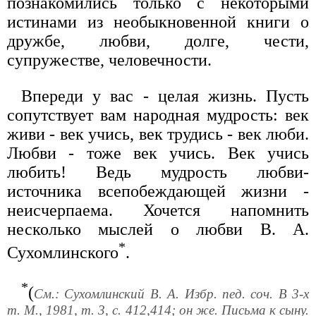
познакомились только с некоторыми
истинами из необыкновенной книги о
дружбе, любви, долге, чести,
супружестве, человечности.
Впереди у вас - целая жизнь. Пусть
сопутствует вам народная мудрость: век
живи - век учись, век трудись - век люби.
Любви - тоже век учись. Век учись
любить! Ведь мудрость любви-
источника всепобеждающей жизни -
неисчерпаема. Хочется напомнить
несколько мыслей о любви В. А.
*
Сухомлинского
.
*
(
См.: Сухомлинский В. А. Избр. пед. соч. В 3-х
т. М., 1981, т. 3, с. 412,414; он же. Письма к сыну.