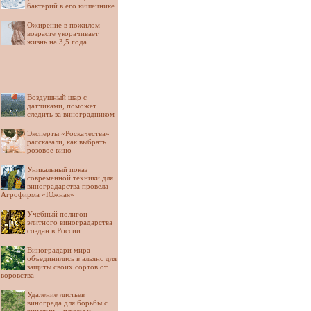
бактерий в его кишечнике
Ожирение в пожилом
возрасте укорачивает
жизнь на 3,5 года
Воздушный шар с
датчиками, поможет
следить за виноградником
Эксперты «Роскачества»
рассказали, как выбрать
розовое вино
Уникальный показ
современной техники для
виноградарства провела
Агрофирма «Южная»
Учебный полигон
элитного виноградарства
создан в России
Виноградари мира
объединились в альянс для
защиты своих сортов от
воровства
Удаление листьев
винограда для борьбы с