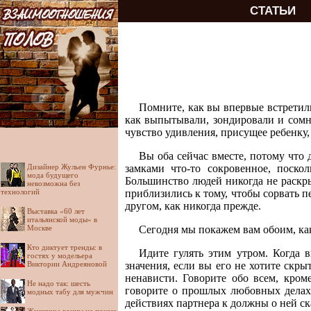
СТАТЬИ
Помните, как вы впервые встретил
как выпытывали, зондировали и сомне
чувство удивления, присущее ребенку, 
Вы оба сейчас вместе, потому что 
Дизайнер Жульен Фурнье:
замками что-то сокровенное, поско
мода будущего
Большинство людей никогда не раскр
невозможна без
технологий
приблизились к тому, чтобы сорвать п
другом, как никогда прежде.
Выставка «60 лет
итальянской моды» в
Москве
Сегодня мы покажем вам обоим, как
Кто диктует тренды: в
Идите гулять этим утром. Когда 
гостях у модельера
Виктории Андреяновой
значения, если вы его не хотите скрыт
ненависти. Говорите обо всем, кром
Не надо так: шесть
говорите о прошлых любовных делах,
модных табу для мужчин
действиях партнера к должны о ней ска