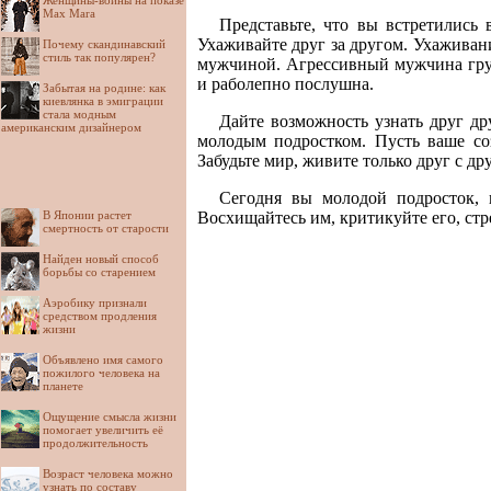
Женщины-воины на показе
Max Mara
Представьте, что вы встретились 
Ухаживайте друг за другом. Ухаживани
Почему скандинавский
стиль так популярен?
мужчиной. Агрессивный мужчина груб
и раболепно послушна.
Забытая на родине: как
киевлянка в эмиграции
стала модным
Дайте возможность узнать друг др
американским дизайнером
молодым подростком. Пусть ваше соз
Забудьте мир, живите только друг с др
Сегодня вы молодой подросток, 
В Японии растет
Восхищайтесь им, критикуйте его, стр
смертность от старости
Найден новый способ
борьбы со старением
Аэробику признали
средством продления
жизни
Объявлено имя самого
пожилого человека на
планете
Ощущение смысла жизни
помогает увеличить её
продолжительность
Возраст человека можно
узнать по составу