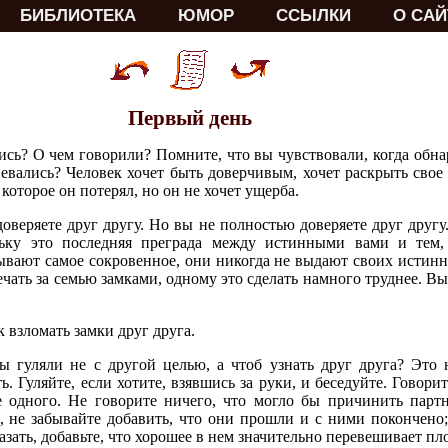
БИБЛИОТЕКА
ЮМОР
ССЫЛКИ
О САЙ
Первый день
ись? О чем говорили? Помните, что вы чувствовали, когда обн
вались? Человек хочет быть доверчивым, хочет раскрыть свое 
которое он потерял, но он не хочет ущерба.
доверяете друг другу. Но вы не полностью доверяете друг другу
льку это последняя преграда между истинными вами и тем,
ывают самое сокровенное, они никогда не выдают своих истинн
ечать за семью замками, одному это сделать намного труднее. В
 взломать замки друг друга.
вы гуляли не с другой целью, а чтоб узнать друг друга? Это
ь. Гуляйте, если хотите, взявшись за руки, и беседуйте. Говори
е одного. Не говорите ничего, что могло бы причинить парт
 не забывайте добавить, что они прошли и с ними покончено;
зать, добавьте, что хорошее в нем значительно перевешивает пл