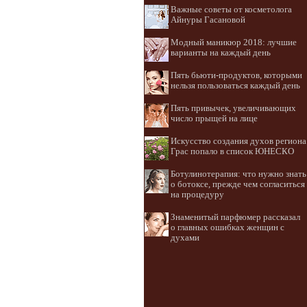
Важные советы от косметолога
Айнуры Гасановой
Модный маникюр 2018: лучшие
варианты на каждый день
Пять бьюти-продуктов, которыми
нельзя пользоваться каждый день
Пять привычек, увеличивающих
число прыщей на лице
Искусство создания духов региона
Грас попало в список ЮНЕСКО
Ботулинотерапия: что нужно знать
о ботоксе, прежде чем согласиться
на процедуру
Знаменитый парфюмер рассказал
о главных ошибках женщин с
духами