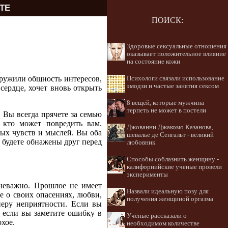
ТЕ
ПОИСК:
Здоровые сексуальные отношения
оказывает положительное влияние
на состояние кожи
аружили общность интересов,
Психологи связали использование
эмодзи и частые занятия сексом
сердце, хочет вновь открыть
8 вещей, которые мужчина
терпеть не может в постели
. Вы всегда прячете за семью
 кто может повредить вам.
Джованни Джакомо Казанова,
ых чувств и мыслей. Вы оба
шевалье де Сенгальт - великий
ы будете обнажены друг перед
любовник
Способы соблазнить женщину -
калифорнийские ученые провели
эксперименты
 неважно. Прошлое не имеет
Назвали идеальную позу для
те о своих опасениях, любви,
получения женщиной оргазма
неру неприятности. Если вы
 если вы заметите ошибку в
Учёные рассказали о
охое.
необходимом количестве