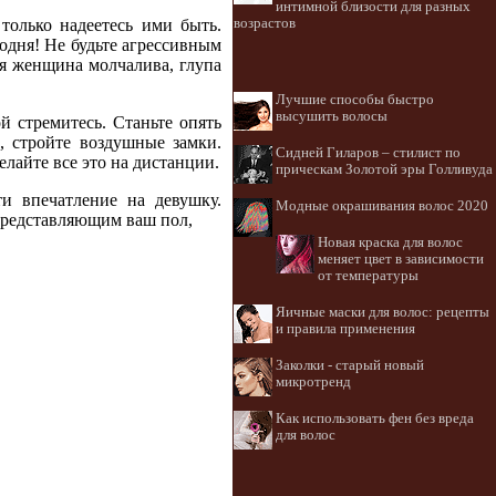
интимной близости для разных
возрастов
только надеетесь ими быть.
годня! Не будьте агрессивным
я женщина молчалива, глупа
Лучшие способы быстро
высушить волосы
й стремитесь. Станьте опять
, стройте воздушные замки.
Сидней Гиларов – стилист по
елайте все это на дистанции.
прическам Золотой эры Голливуда
и впечатление на девушку.
Модные окрашивания волос 2020
 представляющим ваш пол,
Новая краска для волос
меняет цвет в зависимости
от температуры
Яичные маски для волос: рецепты
и правила применения
Заколки - старый новый
микротренд
Как использовать фен без вреда
для волос