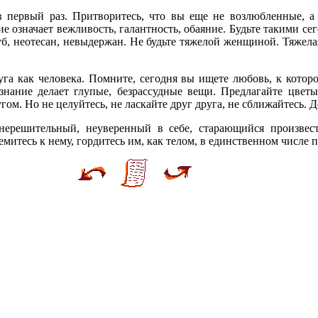
в первый раз. Притворитесь, что вы еще не возлюбленные, а 
е означает вежливость, галантность, обаяние. Будьте такими се
, неотесан, невыдержан. Не будьте тяжелой женщиной. Тяжела
уга как человека. Помните, сегодня вы ищете любовь, к которо
нание делает глупые, безрассудные вещи. Предлагайте цветы
угом. Но не целуйтесь, не ласкайте друг друга, не сближайтесь. Д
нерешительный, неуверенный в себе, старающийся произвест
емитесь к нему, гордитесь им, как телом, в единственном числе