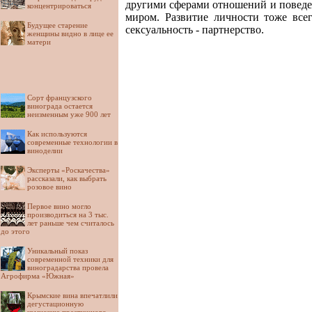
другими сферами отношений и поведен
концентрироваться
миром. Развитие личности тоже всег
Будущее старение
сексуальность - партнерство.
женщины видно в лице ее
матери
Сорт французского
винограда остается
неизменным уже 900 лет
Как используются
современные технологии в
виноделии
Эксперты «Роскачества»
рассказали, как выбрать
розовое вино
Первое вино могло
производиться на 3 тыс.
лет раньше чем считалось
до этого
Уникальный показ
современной техники для
виноградарства провела
Агрофирма «Южная»
Крымские вина впечатлили
дегустационную