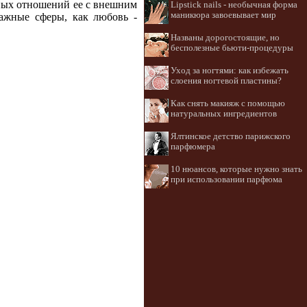
ьных отношений ее с внешним
Lipstick nails - необычная форма
маникюра завоевывает мир
важные сферы, как любовь -
Названы дорогостоящие, но
бесполезные бьюти-процедуры
Уход за ногтями: как избежать
слоения ногтевой пластины?
Как снять макияж с помощью
натуральных ингредиентов
Ялтинское детство парижского
парфюмера
10 нюансов, которые нужно знать
при использовании парфюма