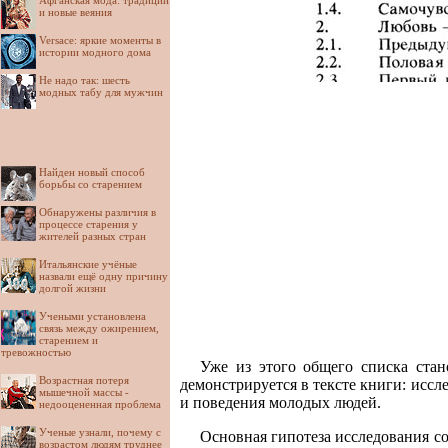
Афганская мода: традиции
и новые веяния
Versace: яркие моменты в
истории модного дома
Не надо так: шесть
модных табу для мужчин
Найден новый способ
борьбы со старением
Обнаружены различия в
процессе старения у
жителей разных стран
Итальянские учёные
назвали ещё одну причину
долгой жизни
Учеными установлена
связь между ожирением,
старением и
тревожностью
Уже из этого общего списка стан
Возрастная потеря
демонстрируется в тексте книги: исс
мышечной массы -
и поведения молодых людей.
недооцененная проблема
Ученые узнали, почему с
Основная гипотеза исследования со
возрастом людям труднее