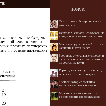
ТЕ
ПОИСК:
Секс поможет быстро повысить
качество сна
Психологи связали использование
эмодзи и частые занятия сексом
затели, включая необходимые
дельный человек отвечал на
Максимум удовольствий от секса
еющих прочных партнерских
женщину ждет в 36 лет
опыт и прочные партнерские
Здоровые сексуальные отношения
оказывает положительное влияние
на состояние кожи
Гормон, вызывающий влечение,
может стать новой виагрой
8 вещей, которые мужчина
терпеть не может в постели
Мужчины часто занимаются
сексом против своего желания