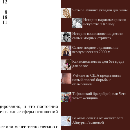
Четыре лучших укладки для зимы
История парикмахерского
искусства в Крыму
История возникновения десяти
самых модных стрижек.
Самое модное окрашивание
вернувшееся из 2000-х
Как использовать фен без вреда
для волос
Учёные из США представили
новый способ борьбы с
облысением
Тифлисский брадобрей, или Чего
хочет женщина
ированно, и это постоянно
вает важные сферы отношений
Важные советы от косметолога
Айнуры Гасановой
ее или менее тесно связано с