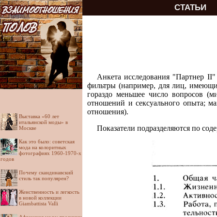
СТАТЬИ
Анкета исследования "Партнер II"
фильтры (например, для лиц, имеющи
гораздо меньшее число вопросов (м
отношений и сексуального опыта; м
отношения).
Выставка «60 лет
итальянской моды» в
Показатели подразделяются по сод
Москве
Как это было: советская
мода на колоритных
фотографиях 1960-1970-х
годов
Почему скандинавский
стиль так популярен?
Женственность и легкость
в новой коллекции
Giambattista Valli