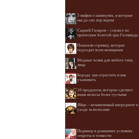
5 мифов о шампунях, в которые
мы до сих пор верим
Сидней Гиларов – стилист по
прическам Золотой эры Голливуда
Показали стрижку, которая
подходит всем женщинам
Модные челки для любого типа
лица
Борода: как отрастить и как
ухаживать
10 продуктов, которые сделают
ваши волосы более густыми
Яйцо – незаменимый ингредиент в
уходе за волосами
Педикюр в домашних условиях:
секреты и тонкости