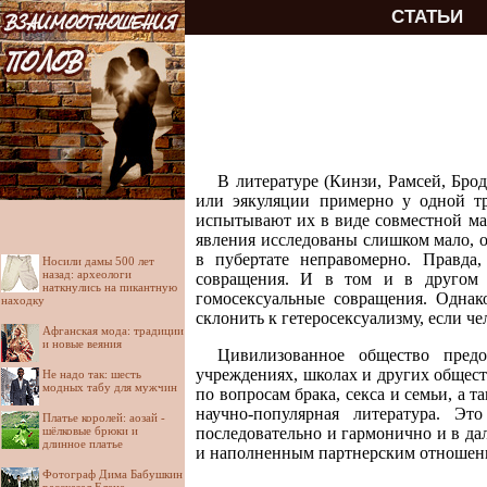
СТАТЬИ
В литературе (Кинзи, Рамсей, Бро
или эякуляции примерно у одной тр
испытывают их в виде совместной мас
явления исследованы слишком мало, 
в пубертате неправомерно. Правда,
Носили дамы 500 лет
назад: археологи
совращения. И в том и в другом с
наткнулись на пикантную
гомосексуальные совращения. Однако
находку
склонить к гетеросексуализму, если че
Афганская мода: традиции
и новые веяния
Цивилизованное общество предо
учреждениях, школах и других общес
Не надо так: шесть
модных табу для мужчин
по вопросам брака, секса и семьи, а
научно-популярная литература. Эт
Платье королей: аозай -
последовательно и гармонично и в д
шёлковые брюки и
длинное платье
и наполненным партнерским отношен
Фотограф Дима Бабушкин