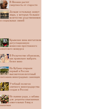
В Японии растет
смертность от старости
Дольше остальных живут
люди, у которых большое
количество родственников
и социальных связей
Крымские вина впечатлили
дегустационную
комиссию престижного
азиатского конкурса
В Роскачестве объяснили,
как правильно выбрать
белое вино
На Кубани открыли
первый в России
высокотехнологичный
питомник виноградных саженцев
Учебный полигон
элитного виноградарства
создан в России
Не пьянки ради, а забавы
для: рецепты изысканных
алкогольных блюд и
напитков