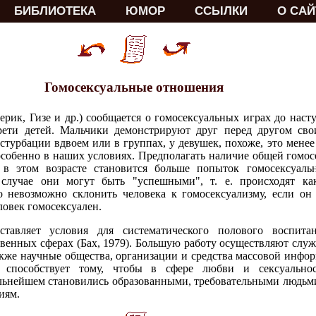
БИБЛИОТЕКА
ЮМОР
ССЫЛКИ
О САЙ
Гомосексуальные отношения
дерик, Гизе и др.) сообщается о гомосексуальных играх до нас
ети детей. Мальчики демонстрируют друг перед другом сво
турбации вдвоем или в группах, у девушек, похоже, это менее
особенно в наших условиях. Предполагать наличие общей гомос
 в этом возрасте становится больше попыток гомосексуальн
лучае они могут быть "успешными", т. е. происходят как
 невозможно склонить человека к гомосексуализму, если он г
ловек гомосексуален.
ставляет условия для систематического полового воспита
твенных сферах (Бах, 1979). Большую работу осуществляют слу
 также научные общества, организации и средства массовой инфо
о способствует тому, чтобы в сфере любви и сексуально
альнейшем становились образованными, требовательными людьм
иям.