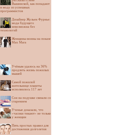
рассказал Елене
Вышинской, как попадают
в моду из успешных
программистов
Дизайнер Жульен Фурнье:
мода будущего
невозможна без
технологий
Женщины-воины на показе
Max Mara
Учёным удалось на 36%
продлить жизнь пожилых
мышей
Самой пожилой
жительнице планеты
исполнилось 117 лет
Сон на подушке связали со
старением
Ученые доказали, что
«часики тикают» не только
у женщин
Пять простых правил для
достижения долголетия