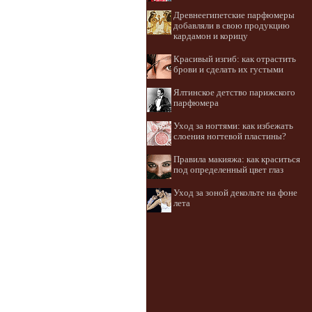
Древнеегипетские парфюмеры
добавляли в свою продукцию
кардамон и корицу
Красивый изгиб: как отрастить
брови и сделать их густыми
Ялтинское детство парижского
парфюмера
Уход за ногтями: как избежать
слоения ногтевой пластины?
Правила макияжа: как краситься
под определенный цвет глаз
Уход за зоной декольте на фоне
лета