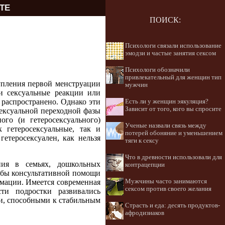
ТЕ
ПОИСК:
Психологи связали использование
эмодзи и частые занятия сексом
Психологи обозначили
привлекательный для женщин тип
тупления первой менструации
мужчин
и сексуальные реакции или
 распространено. Однако эти
Есть ли у женщин эякуляция?
Зависит от того, кого вы спросите
ексуальной переходной фазы
ого (и гетеросексуального)
Ученые назвали связь между
 гетеросексуальные, так и
потерей обоняние и уменьшением
етеросексуален, как нельзя
тяги к сексу
Что в древности использовали для
ния в семьях, дошкольных
контрацепции
жбы консультативной помощи
рмации. Имеется современная
Мужчины часто занимаются
сексом против своего желания
сти подростки развивались
и, способными к стабильным
Страсть и еда: десять продуктов-
афродизиаков