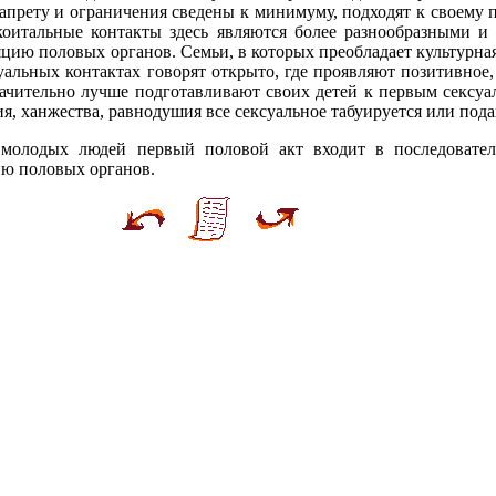
запрету и ограничения сведены к минимуму, подходят к своему 
коитальные контакты здесь являются более разнообразными и
яцию половых органов. Семьи, в которых преобладает культурная
альных контактах говорят открыто, где проявляют позитивное
значительно лучше подготавливают своих детей к первым сексуа
ия, ханжества, равнодушия все сексуальное табуируется или пода
молодых людей первый половой акт входит в последовател
ию половых органов.