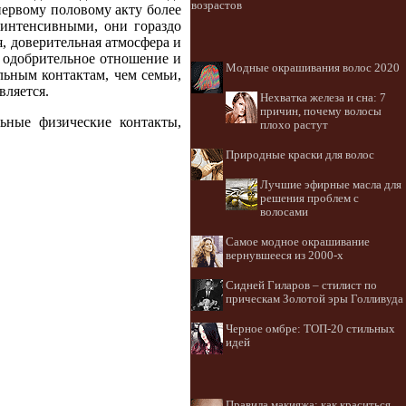
возрастов
первому половому акту более
 интенсивными, они гораздо
, доверительная атмосфера и
, одобрительное отношение и
Модные окрашивания волос 2020
льным контактам, чем семьи,
вляется.
Нехватка железа и сна: 7
причин, почему волосы
ьные физические контакты,
плохо растут
Природные краски для волос
Лучшие эфирные масла для
решения проблем с
волосами
Самое модное окрашивание
вернувшееся из 2000-х
Сидней Гиларов – стилист по
прическам Золотой эры Голливуда
Черное омбре: ТОП-20 стильных
идей
Правила макияжа: как краситься