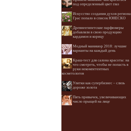
под определенный цвет глаз
Искусство создания духов региона
Грас попало в список ЮНЕСКО
Древнеегипетские парфюмеры
добавляли в свою продукцию
кардамон и корицу
Модный маникюр 2018: лучшие
варианты на каждый день
Краш-тест для салона красоты: на
что смотреть, чтобы не попасть в
руки некомпетентных
косметологов
Улитки как супербизнес – слизь
дороже золота
Пять привычек, увеличивающих
число прыщей на лице