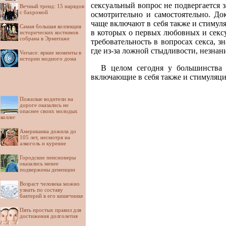
сексуальный вопрос не подвергается 
Вечный тренд: 15 нарядов
с бахромой
осмотрительно и самостоятельно. До
чаще включают в себя также и стимул
Самая большая коллекция
в которых о первых любовных и сексу
исторических костюмов
собрана в Эрмитаже
требовательность в вопросах секса, 
где из-за ложной стыдливости, незнан
Versace: яркие моменты в
истории модного дома
В целом сегодня у большинства 
включающие в себя также и стимуляц
Пожилые водители на
дороге оказались не
опаснее своих молодых
коллег
Американка дожила до
105 лет, несмотря на
алкоголь и курение
Городские пенсионеры
оказались менее
подвержены деменции
Возраст человека можно
узнать по составу
бактерий в его кишечнике
Пять простых правил для
достижения долголетия