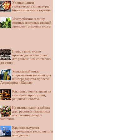
Ученые нашли
генетические сигнатуры
биологического старения
Употребление в пищу
зеленых листовых овощей
замедляет старение мозга
Первое вино могло
производиться на 3 тыс.
лет раньше чем считалось
до этого
Уникальный показ
современной техники для
виноградарства провела
Агрофирма «Южная»
Как приготовить виски из
самогона: пропорции,
рецепты и советы
Не пьянки ради, а забавы
для: рецепты изысканных
алкогольных блюд и
напитков
Как используются
современные технологии в
виноделии