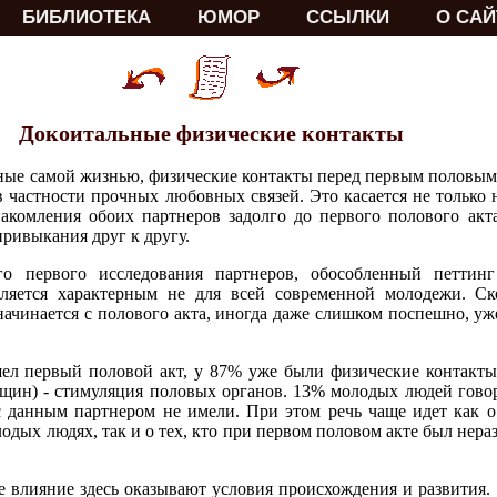
БИБЛИОТЕКА
ЮМОР
ССЫЛКИ
О САЙ
Докоитальные физические контакты
ные самой жизнью, физические контакты перед первым половым 
в частности прочных любовных связей. Это касается не только
акомления обоих партнеров задолго до первого полового акта
ривыкания друг к другу.
 первого исследования партнеров, обособленный петтинг (
вляется характерным не для всей современной молодежи. Ск
 начинается с полового акта, иногда даже слишком поспешно, у
шел первый половой акт, у 87% уже были физические контакты
ин) - стимуляция половых органов. 13% молодых людей говоря
с данным партнером не имели. При этом речь чаще идет как 
дых людях, так и о тех, кто при первом половом акте был нера
е влияние здесь оказывают условия происхождения и развития.