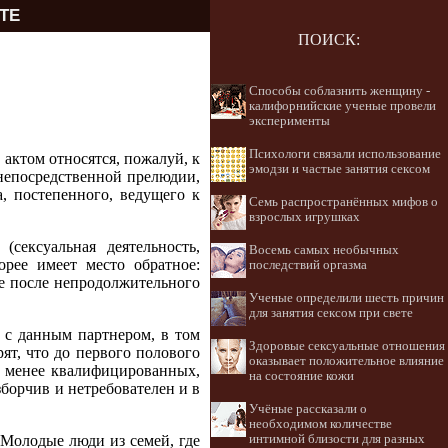
ТЕ
ПОИСК:
Способы соблазнить женщину -
калифорнийские ученые провели
эксперименты
Психологи связали использование
актом относятся, пожалуй, к
эмодзи и частые занятия сексом
 непосредственной прелюдии,
, постепенного, ведущего к
Семь распространённых мифов о
взрослых игрушках
сексуальная деятельность,
Восемь самых необычных
орее имеет место обратное:
последствий оргазма
же после непродолжительного
Ученые определили шесть причин
для занятия сексом при свете
 с данным партнером, в том
Здоровые сексуальные отношения
т, что до первого полового
оказывает положительное влияние
о менее квалифицированных,
на состояние кожи
зборчив и нетребователен и в
Учёные рассказали о
необходимом количестве
 Молодые люди из семей, где
интимной близости для разных