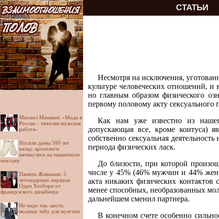
СТАТЬИ
Несмотря на исключения, уготован
культуре человеческих отношений, и 
но главным образом физического озн
первому половому акту сексуального п
Михаил Манаков: «Мода в
Как нам уже известно из нашего
России - тяжёлая мужская
допускающая все, кроме коитуса) я
работа»
собственно сексуальная деятельность
Носили дамы 500 лет
периода физических ласк.
назад: археологи
наткнулись на пикантную
находку
До близости, при которой произо
числе у 45% (46% мужчин и 44% женщ
Памяти Живанши: 5
легендарных нарядов
акта никаких физических контактов 
Одри Хепберн от
менее способных, необразованных моло
французского дизайнера
дальнейшем сменил партнера.
Не надо так: шесть
модных табу для мужчин
В конечном счете особенно сильно