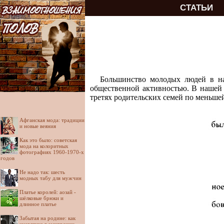
СТАТЬИ
Большинство молодых людей в на
общественной активностью. В нашей 
третях родительских семей по меньше
Афганская мода: традиции
и новые веяния
Как это было: советская
мода на колоритных
фотографиях 1960-1970-х
годов
Не надо так: шесть
модных табу для мужчин
Платье королей: аозай -
шёлковые брюки и
длинное платье
Забытая на родине: как