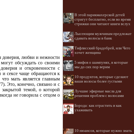
В этой парикмахерской детей
стригут бесплатно, если во время
стрижки они читают книги вслух
Лысеющим мужчинам предложат
сдавать волосы в банк
Тифлисский брадобрей, или Чего
хочет женщина
 доверия, любви и нежности
и могут обсуждать со своими
5 мифов о шампунях, в которые
мы до сих пор верим
 доверия и откровенности с
и и сексе чаще обращаются к
10 продуктов, которые сделают
, что мать является главным
ваши волосы более густыми
). Это, конечно, связано и с
 закрытой темой, о которой
Лучшие эфирные масла для
икогда не говорила с отцом о
решения проблем с волосами
Борода: как отрастить и как
ухаживать
10 нюансов, которые нужно знать