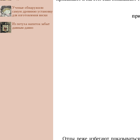
Ученые обнаружили
самую древнюю установку
для изготовления виски
Из петуха напиток забыт
давным-давно
Отцы реже избегают показываться