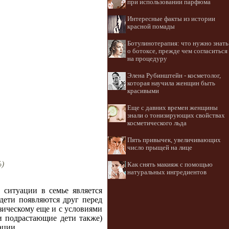
при использовании парфюма
Интересные факты из истории
красной помады
Ботулинотерапия: что нужно знать
о ботоксе, прежде чем согласиться
на процедуру
Элена Рубинштейн - косметолог,
которая научила женщин быть
красивыми
Еще с давних времен женщины
знали о тонизирующих свойствах
косметического льда
Пять привычек, увеличивающих
число прыщей на лице
%)
Как снять макияж с помощью
натуральных ингредиентов
 ситуации в семье является
дети появляются друг перед
ическому еще и с условиями
и подрастающие дети также)
ации.