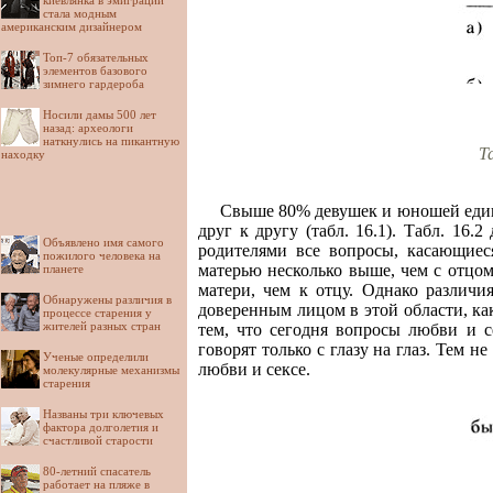
киевлянка в эмиграции
стала модным
американским дизайнером
Топ-7 обязательных
элементов базового
зимнего гардероба
Носили дамы 500 лет
назад: археологи
наткнулись на пикантную
Т
находку
Свыше 80% девушек и юношей един
друг к другу (табл. 16.1). Табл. 16
Объявлено имя самого
родителями все вопросы, касающиес
пожилого человека на
матерью несколько выше, чем с отцом
планете
матери, чем к отцу. Однако различия
Обнаружены различия в
доверенным лицом в этой области, как
процессе старения у
жителей разных стран
тем, что сегодня вопросы любви и с
говорят только с глазу на глаз. Тем 
Ученые определили
любви и сексе.
молекулярные механизмы
старения
Названы три ключевых
фактора долголетия и
счастливой старости
80-летний спасатель
работает на пляже в