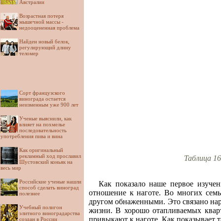
Австралии
Возрастная потеря
мышечной массы -
недооцененная проблема
Найден новый белок,
регулирующий длину
теломер
Сорт французского
винограда остается
неизменным уже 900 лет
Ученые выяснили, как
влияет на похмелье
последовательность
употребления пива и вина
Как оригинальный
рекламный ход прославил
Таблица 16
Шустовский коньяк на
весь мир
Российские ученые нашли
Как показало наше первое изучен
способ сделать виноград
отношение к наготе. Во многих семь
полезнее
другом обнаженными. Это связано на
Учебный полигон
жизни. В хорошо отапливаемых квар
элитного виноградарства
привыкают к наготе. Как показывает т
создан в России