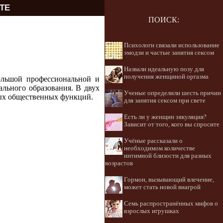
ТЕ
ПОИСК:
Психологи связали использование
эмодзи и частые занятия сексом
Назвали идеальную позу для
получения женщиной оргазма
ольшой профессиональной и
льного образования. В двух
Ученые определили шесть причин
ных общественных функций.
для занятия сексом при свете
Есть ли у женщин эякуляция?
Зависит от того, кого вы спросите
Учёные рассказали о
необходимом количестве
интимной близости для разных
возрастов
Гормон, вызывающий влечение,
может стать новой виагрой
Семь распространённых мифов о
взрослых игрушках