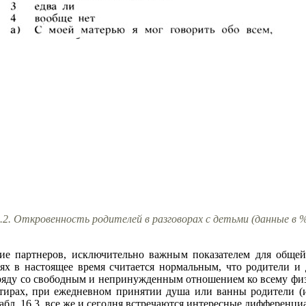
.2. Откровенность родителей в разговорах с детьми (данные в 
ие партнеров, исключительно важным показателем для общей
ях в настоящее время считается нормальным, что родители и 
ряду со свободным и непринужденным отношением ко всему физ
тирах, при ежедневном принятии душа или ванны родители (
абл. 16.3, все же и сегодня встречаются интересные дифференци