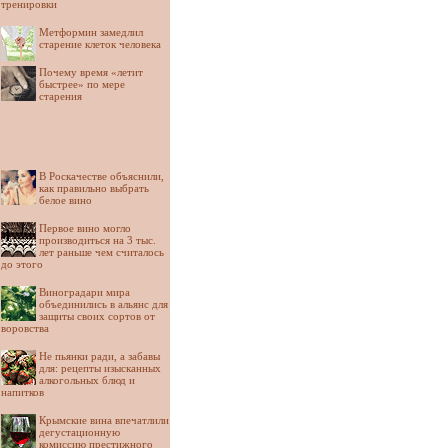
тренировки
Метформин замедлил
старение клеток человека
Почему время «летит
быстрее» по мере
старения
В Роскачестве объяснили,
как правильно выбрать
белое вино
Первое вино могло
производиться на 3 тыс.
лет раньше чем считалось
до этого
Виноградари мира
объединились в альянс для
защиты своих сортов от
воровства
Не пьянки ради, а забавы
для: рецепты изысканных
алкогольных блюд и
напитков
Крымские вина впечатлили
дегустационную
комиссию престижного