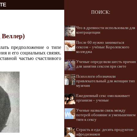
ТЕ
ПОИСК:
Что в древности использовали для
контрацепции
д Веллер)
После 60 нужно заниматься
елать предположение о типе
сексом – учёные Королевского
колледжа
ния и его социальных связях.
оставной частью счастливого
Ученые определили шесть причин
для занятия сексом при свете
Психологи обозначили
привлекательный для женщин тип
мужчин
Ежедневный секс омолаживает
организм – ученые
Ученые назвали связь между
потерей обоняние и уменьшением
тяги к сексу
Страсть и еда: десять продуктов-
афродизиаков