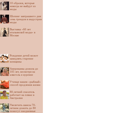
10 образов, которые
никогда не выйдут из
моды
Шопинг завтрашнего дня:
семь трендов в индустрии
моды
Выставка «60 лет
итальянской моды» в
Москве
Рождение детей может
замедлять старение
женщины
Американка дожила до
105 лет, несмотря на
алкоголь и курение
Ученые нашли «рыбный»
способ продления жизни
80-летний спасатель
работает на пляже в
Австралии
Увеличить шансы 70-
летним дожить до 80
помогут ежедневные