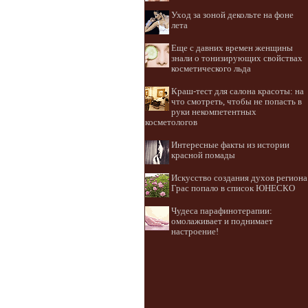
Уход за зоной декольте на фоне
лета
Еще с давних времен женщины
знали о тонизирующих свойствах
косметического льда
Краш-тест для салона красоты: на
что смотреть, чтобы не попасть в
руки некомпетентных
косметологов
Интересные факты из истории
красной помады
Искусство создания духов региона
Грас попало в список ЮНЕСКО
Чудеса парафинотерапии:
омолаживает и поднимает
настроение!