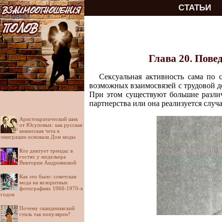
СТАТЬИ
Глава 20. Повед
Сексуальная активность сама по 
возможных взаимосвязей с трудовой де
При этом существуют большие различи
партнерства или она реализуется случа
Аристократический шик
от Юсуповых: как русская
княжеская чета в
эмиграции основала Дом моды
Кто диктует тренды: в
гостях у модельера
Виктории Андреяновой
Как это было: советская
мода на колоритных
фотографиях 1960-1970-х
годов
Почему скандинавский
стиль так популярен?