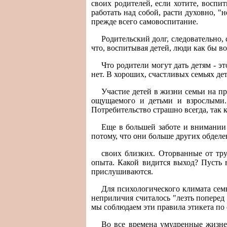
своих родителей, если хотите, восп
работать над собой, расти духовно, "
прежде всего самовоспитание.
Родительский долг, следовательно,
что, воспитывая детей, люди как бы в
Что родители могут дать детям - э
нет. В хороших, счастливых семьях дет
Участие детей в жизни семьи на пр
ощущаемого и детьми и взрослыми. 
Потребительство страшно всегда, так к
Еще в большей заботе и внимании 
потому, что они больше других обделе
своих близких. Оторванные от тр
опыта. Какой видится выход? Пусть 
прислушиваются.
Для психологического климата сем
неприличия считалось "лезть поперед 
мы соблюдаем эти правила этикета п
Во все времена умудренные жизне