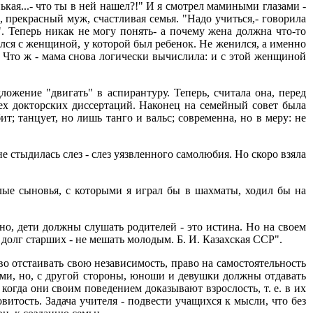
кая...- что ты в ней нашел?!" И я смотрел мамиными глазами -
, прекрасный муж, счастливая семья. "Надо учиться,- говорила
". Теперь никак не могу понять- а почему жена должна что-то
шелся с женщиной, у которой был ребенок. Не женился, а именно
. Что ж - мама снова логически вычислила: и с этой женщиной
ложение "двигать" в аспирантуру. Теперь, считала она, перед
ех докторских диссертаций. Наконец на семейный совет была
т; танцует, но лишь танго и вальс; современна, но в меру: не
е стыдилась слез - слез уязвленного самолюбия. Но скоро взяла
слые сыновья, с которыми я играл бы в шахматы, ходил бы на
о, дети должны слушать родителей - это истина. Но на своем
олг старших - не мешать молодым. Б. И. Казахская ССР".
о отстаивать свою независимость, право на самостоятельность
ями, но, с другой стороны, юноши и девушки должны отдавать
когда они своим поведением доказывают взрослость, т. е. в их
витость. Задача учителя - подвести учащихся к мысли, что без