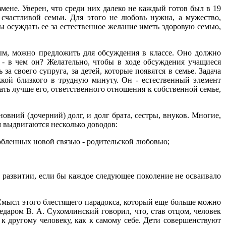
мене. Уверен, что среди них далеко не каждый готов был в 19
 счастливой семьи. Для этого не любовь нужна, а мужество,
ы осуждать ее за естественное желание иметь здоровую семью,
ным, можно предложить для обсуждения в классе. Оно должно
 - в чем он? Желательно, чтобы в ходе обсуждения учащиеся
а своего супруга, за детей, которые появятся в семье. Задача
жкой близкого в трудную минуту. Он - естественный элемент
ать лучше его, ответственного отношения к собственной семье,
овний (дочерний) долг, и долг брата, сестры, внуков. Многие,
м выдвигаются несколько доводов:
юбленных новой связью - родительской любовью;
ем развитии, если бы каждое следующее поколение не осваивало
Смысл этого блестящего парадокса, который еще больше можно
едаром В. А. Сухомлинский говорил, что, став отцом, человек
к другому человеку, как к самому себе. Дети совершенствуют