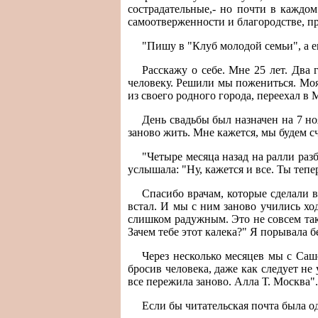
сострадательные,- но почти в каждом
самоотверженности и благородстве, п
"Пишу в "Клуб молодой семьи", а е
Расскажу о себе. Мне 25 лет. Два
человеку. Решили мы пожениться. Моя 
из своего родного города, переехал в 
День свадьбы был назначен на 7 но
заново жить. Мне кажется, мы будем с
"Четыре месяца назад на ралли разб
услышала: "Ну, кажется и все. Ты тепе
Спасибо врачам, которые сделали в
встал. И мы с ним заново учились ход
слишком радужным. Это не совсем так
Зачем тебе этот калека?" Я порывала б
Через несколько месяцев мы с Саше
бросив человека, даже как следует не 
все пережила заново. Алла Т. Москва".
Если бы читательская почта была од