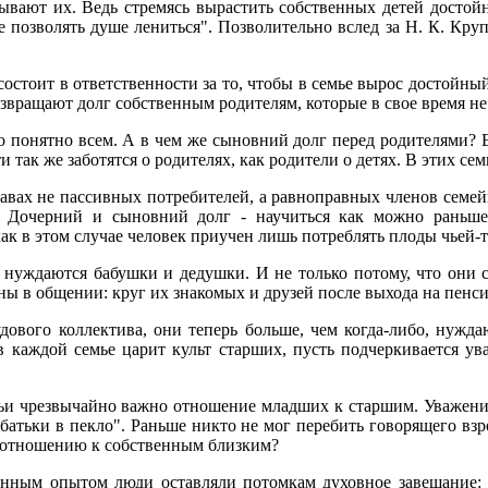
итывают их. Ведь стремясь вырастить собственных детей дост
не позволять душе лениться". Позволительно вслед за Н. К. Кру
 состоит в ответственности за то, чтобы в семье вырос достойны
озвращают долг собственным родителям, которые в свое время не
то понятно всем. А в чем же сыновний долг перед родителями? В
и так же заботятся о родителях, как родители о детях. В этих сем
авах не пассивных потребителей, а равноправных членов семейн
Дочерний и сыновний долг - научиться как можно раньше з
ак в этом случае человек приучен лишь потреблять плоды чьей-то
нуждаются бабушки и дедушки. И не только потому, что они ст
ны в общении: круг их знакомых и друзей после выхода на пенс
удового коллектива, они теперь больше, чем когда-либо, нуж
в каждой семье царит культ старших, пусть подчеркивается у
ьи чрезвычайно важно отношение младших к старшим. Уважение
батьки в пекло". Раньше никто не мог перебить говорящего взр
о отношению к собственным близким?
нным опытом люди оставляли потомкам духовное завещание: ув