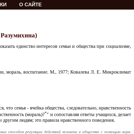
КИ
О САЙТЕ
. Разумихина)
оказать единство интересов семьи и общества при социализме,
ни, мораль, воспитание. М., 1977; Ковалева Л. Е. Микроклимат
 что семья - ячейка общества, следовательно, нравственность
*
вственность (мораль)?
" и сопоставляя ответы учащихся, делает
и другим людям; это правила нравственного поведения.
вных способов регуляции действий человека в обществе с помощью норм.