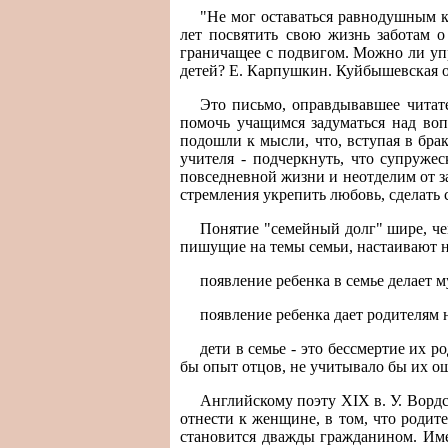
"Не мог оставаться равнодушным к 
лет посвятить свою жизнь заботам о
граничащее с подвигом. Можно ли упр
детей? Е. Карпушкин. Куйбышевская о
Это письмо, оправдывавшее читат
помочь учащимся задуматься над воп
подошли к мысли, что, вступая в брак
учителя - подчеркнуть, что супруже
повседневной жизни и неотделим от за
стремления укрепить любовь, сделать
Понятие "семейный долг" шире, чем
пишущие на темы семьи, настаивают на
появление ребенка в семье делает
появление ребенка дает родителям 
дети в семье - это бессмертие их 
бы опыт отцов, не учитывало бы их о
Английскому поэту XIX в. У. Ворд
отнести к женщине, в том, что родит
становится дважды гражданином. Имен