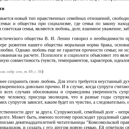
ти
вается новый тип нравственных семейных отношений, свободны
 семьи и общества при социализме, где семья по закону нах
оветская семья, являются любовь, долг, взаимное уважение, заб
истического общества В. И. Ленин говорил о необходимости п
мере развития нашего общества моральная норма брака, основа
 любви. Однако любовь еще не гарантия прочности семьи; не ис
основанная на расчете. Психологи и социологи объясняют это я
нную совместимость (чувств, темпераментов, характеров, идеалов
)
н. собр. соч., т. 49, с. 56
ее сохранить свою любовь. Для этого требуется неустанный духо
 укоренилось довольно прочно. И в случае, когда супруги считаю
во всех случаях обоснованна и справедлива уверенность суп
мому человеку, присуща эволюция, что в разные годы супруж
их супругов зависит, каким будет их чувство, а следовательно, 
ственности друг за друга. Супружеский, семейный долг - непр
 долге. Может быть, именно поэтому происходит уродливый сдв
 письмо девятнадцатилетней читательницы "Комсомольской правд
инвалидом, и создать с его другом новую семью. Ей ответили 