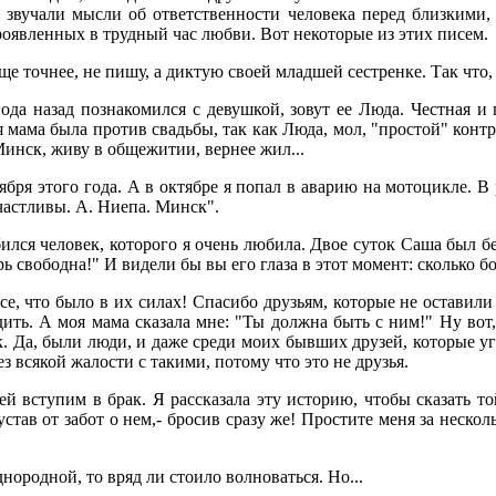
 звучали мысли об ответственности человека перед близкими,
роявленных в трудный час любви. Вот некоторые из этих писем.
ще точнее, не пишу, а диктую своей младшей сестренке. Так что,
 года назад познакомился с девушкой, зовут ее Люда. Честная 
мама была против свадьбы, так как Люда, мол, "простой" контр
Минск, живу в общежитии, вернее жил...
ября этого года. А в октябре я попал в аварию на мотоцикле. В 
частливы. А. Ниепа. Минск".
ился человек, которого я очень любила. Двое суток Саша был без
рь свободна!" И видели бы вы его глаза в этот момент: сколько 
се, что было в их силах! Спасибо друзьям, которые не оставили
ить. А моя мама сказала мне: "Ты должна быть с ним!" Ну вот,
. Да, были люди, и даже среди моих бывших друзей, которые уго
ез всякой жалости с такими, потому что это не друзья.
й вступим в брак. Я рассказала эту историю, чтобы сказать то
устав от забот о нем,- бросив сразу же! Простите меня за неско
нородной, то вряд ли стоило волноваться. Но...