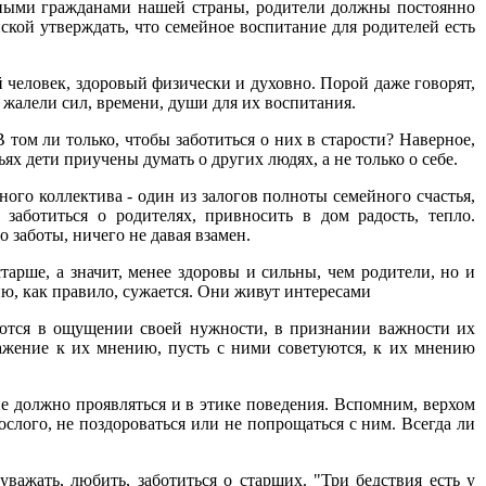
ойными гражданами нашей страны, родители должны постоянно
пской утверждать, что семейное воспитание для родителей есть
й человек, здоровый физически и духовно. Порой даже говорят,
 жалели сил, времени, души для их воспитания.
 том ли только, чтобы заботиться о них в старости? Наверное,
ьях дети приучены думать о других людях, а не только о себе.
ого коллектива - один из залогов полноты семейного счастья,
аботиться о родителях, привносить в дом радость, тепло.
 заботы, ничего не давая взамен.
арше, а значит, менее здоровы и сильны, чем родители, но и
ию, как правило, сужается. Они живут интересами
даются в ощущении своей нужности, в признании важности их
важение к их мнению, пусть с ними советуются, к их мнению
 должно проявляться и в этике поведения. Вспомним, верхом
ослого, не поздороваться или не попрощаться с ним. Всегда ли
ажать, любить, заботиться о старших. "Три бедствия есть у