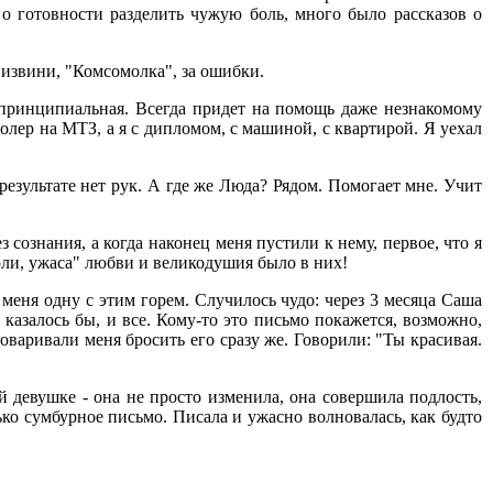
 о готовности разделить чужую боль, много было рассказов о
 извини, "Комсомолка", за ошибки.
и принципиальная. Всегда придет на помощь даже незнакомому
олер на МТЗ, а я с дипломом, с машиной, с квартирой. Я уехал
результате нет рук. А где же Люда? Рядом. Помогает мне. Учит
 сознания, а когда наконец меня пустили к нему, первое, что я
боли, ужаса" любви и великодушия было в них!
 меня одну с этим горем. Случилось чудо: через 3 месяца Саша
 казалось бы, и все. Кому-то это письмо покажется, возможно,
варивали меня бросить его сразу же. Говорили: "Ты красивая.
й девушке - она не просто изменила, она совершила подлость,
лько сумбурное письмо. Писала и ужасно волновалась, как будто