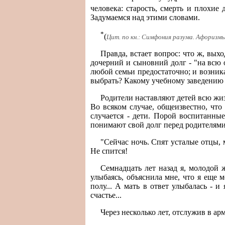
человека: старость, смерть и плохие
Задумаемся над этими словами.
*
(
Цит. по кн.: Симфония разума. Афоризмы 
Правда, встает вопрос: что ж, вых
дочерний и сыновний долг - "на всю
любой семьи предостаточно; и возника
выбрать? Какому учебному заведению 
Родители наставляют детей всю жиз
Во всяком случае, общеизвестно, что
случается - дети. Порой воспитанн
понимают свой долг перед родителями.
"Сейчас ночь. Спят усталые отцы, м
Не спится!
Семнадцать лет назад я, молодой ж
улыбаясь, объяснила мне, что я еще 
полу... А мать в ответ улыбалась - 
счастье...
Через несколько лет, отслужив в ар