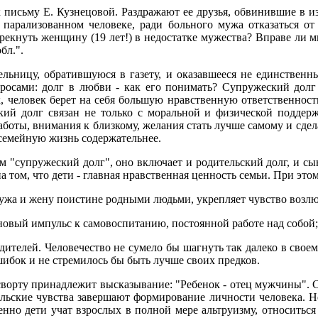
письму Е. Кузнецовой. Раздражают ее друзья, обвинившие в из
 парализованном человеке, ради больного мужа отказаться от
екнуть женщину (19 лет!) в недостатке мужества? Вправе ли м
бл.".
ельницу, обратившуюся в газету, и оказавшееся не единствен
росами: долг в любви - как его понимать? Супружеский долг
, человек берет на себя большую нравственную ответственность з
ский долг связан не только с моральной и физической поддер
боты, внимания к близкому, желания стать лучше самому и сдел
 семейную жизнь содержательнее.
 "супружеский долг", оно включает и родительский долг, и сын
 том, что дети - главная нравственная ценность семьи. При это
 мужа и жену поистине родными людьми, укрепляет чувство возл
новый импульс к самовоспитанию, постоянной работе над собой;
родителей. Человечество не сумело бы шагнуть так далеко в сво
шибок и не стремилось бы быть лучше своих предков.
сворту принадлежит высказывание: "Ребенок - отец мужчины". 
ельские чувства завершают формирование личности человека. Н
но дети учат взрослых в полной мере альтруизму, относиться 