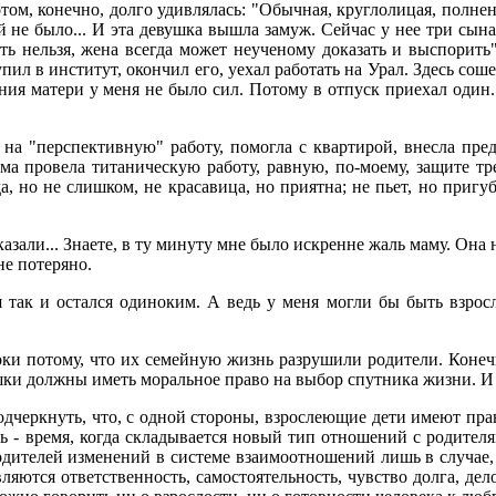
том, конечно, долго удивлялась: "Обычная, круглолицая, полнень
й не было... И эта девушка вышла замуж. Сейчас у нее три сына
ть нельзя, жена всегда может неученому доказать и выспорить
упил в институт, окончил его, уехал работать на Урал. Здесь со
ения матери у меня не было сил. Потому в отпуск приехал один
на "перспективную" работу, помогла с квартирой, внесла пред
ма провела титаническую работу, равную, по-моему, защите тр
, но не слишком, не красавица, но приятна; не пьет, но пригуби
зали... Знаете, в ту минуту мне было искренне жаль маму. Она н
не потеряно.
 я так и остался одиноким. А ведь у меня могли бы быть взро
ки потому, что их семейную жизнь разрушили родители. Конечн
ки должны иметь моральное право на выбор спутника жизни. И д
черкнуть, что, с одной стороны, взрослеющие дети имеют прав
 - время, когда складывается новый тип отношений с родител
родителей изменений в системе взаимоотношений лишь в случае, 
яются ответственность, самостоятельность, чувство долга, дело