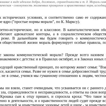
вание в виде идеалов добра, должного, справедливости и т. д. Мораль са
ическая - совокупность жизненных принципов и нравственных норм, исходящи
 исторических условиях, и соответственно само ее содержан
е ядро ("простые нормы морали", по К. Марксу).
ретно-историческое, но и классовое. В капиталистическом о
аботают адвокатские конторы, а в социалистическом общест
е реже. В дальнейшем мы будем говорить о коммунистичес
 общественной жизни мораль формулирует особые правила, по
 законы коммунистической морали? Прежде всего назовем з
накомимся с детства: и в Правилах октябрят, и в Законах юных
едущий нравственный принцип, по которому живет семья: "Взаим
е, касаются семьи. Разве не нужен в семье добросовестный труд?
 не в семье, учимся мы гуманному отношению к людям, честно
 ни взяли, станет очевидным, что усваивается он с раннего де
 зла, справедливости и несправедливости, а ответы на свои во
 "Крошка сын к отцу пришел, и спросила кроха: "Что такое 
венно в деятельности, и о нравственности людей судят прежде в
 родителей за нравственное здоровье детей и шире - за нравствен