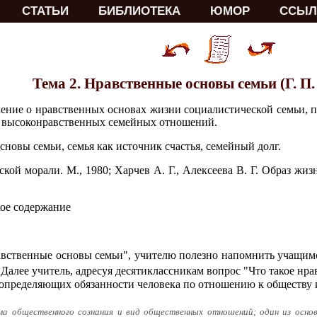
СТАТЬИ
БИБЛИОТЕКА
ЮМОР
ССЫЛ
Тема 2. Нравственные основы семьи (Г. П
ление о нравственных основах жизни социалистической семьи, п
 высоконравственных семейных отношений.
новы семьи, семья как источник счастья, семейный долг.
ой морали. М., 1980; Харчев А. Г., Алексеева В. Г. Образ жиз
ое содержание
ственные основы семьи", учителю полезно напомнить учащимся,
 Далее учитель, адресуя десятиклассникам вопрос "Что такое нра
, определяющих обязанности человека по отношению к обществу 
ма общественного сознания и вид общественных отношений; один из осно