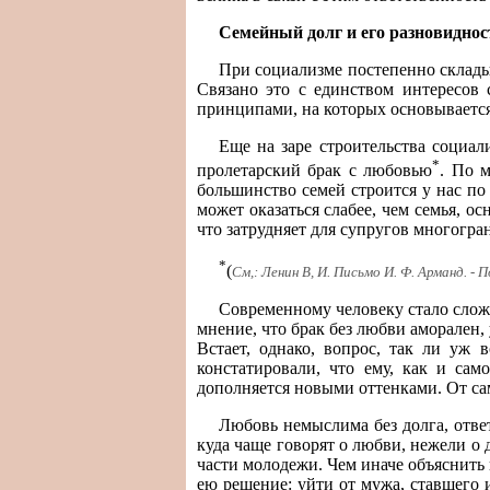
Семейный долг и его разновиднос
При социализме постепенно склады
Связано это с единством интересов
принципами, на которых основывается с
Еще на заре строительства социал
*
пролетарский брак с любовью
. По 
большинство семей строится у нас по
может оказаться слабее, чем семья, 
что затрудняет для супругов многогра
*
(
См,: Ленин В, И. Письмо И. Ф. Арманд. - Пол
Современному человеку стало сложн
мнение, что брак без любви аморален,
Встает, однако, вопрос, так ли уж 
констатировали, что ему, как и са
дополняется новыми оттенками. От сам
Любовь немыслима без долга, ответ
куда чаще говорят о любви, нежели о
части молодежи. Чем иначе объяснить
ею решение: уйти от мужа, ставшего 