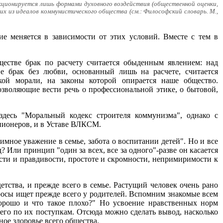
нкционируется лишь формами духовного воздействия (общественной оценки,
х из идеалов коммунистического общества (см.: Философский словарь. М.,
ие меняется в зависимости от этих условий. Вместе с тем в
бществе брак по расчету считается обыденным явлением: над
ве брак без любви, основанный лишь на расчете, считается
кой морали, на законы которой опирается наше общество.
зволяющие вести речь о профессиональной этике, о бытовой,
десь "Моральный кодекс строителя коммунизма", однако с
 пионеров, и в Уставе ВЛКСМ.
ное уважение в семье, забота о воспитании детей". Но и все
 Или принцип "один за всех, все за одного"-разве он касается
сти и правдивости, простоте и скромности, непримиримости к
тства, и прежде всего в семье. Растущий человек очень рано
просы ищет прежде всего у родителей. Вспомним знакомые всем
хорошо и что такое плохо?" Но усвоение нравственных норм
сего по их поступкам. Отсюда можно сделать вывод, насколько
ное здоровье всего общества.