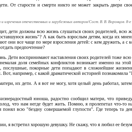
 дети. От старости и смерти никто не может закрыть двери сво
и изречения отечественных и зарубежных авторов/Сост. В. В. Воронцов. 8-е и
одит, дети должны всю жизнь слушаться своих родителей, всю 
 оставшуюся жизнь"? А как быть взрослым детям, когда их мне
ют они все чаще по мере взросления детей: с кем дружить, а с
отдать предпочтение?
нь. Дети воспринимают наставления своих родителей тоже всю 
 немалая доля семейных конфликтов возникает именно на этой
ые, послушные, покорные дети попадают в сложнейшие жизнен
 Вот, например, с какой драматической историей познакомила "
атери, их дети. А я вот не могу, хотя целый день работал, зате
изнерадостный юноша, радостно сообщил матери, что приведу в
молод, что нам негде будет жить. Помню, я пролепетал что-то н
и я понял всю "бездну совершаемой глупости". Где теперь та д
мии, я встретил хорошую девушку. Не скажу, что я любил ее безум