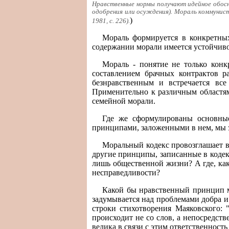
Нравственные нормы получают идейное обосно
одобрения или осуждения). Мораль коммунист
)
1981, с. 226).
Мораль формируется в конкретных
содержании морали имеется устойчиво
Мораль - понятие не только конк
составлением брачных контрактов р
безнравственным и встречается вс
Применительно к различным областям
семейной морали.
Где же сформулированы основные
принципами, заложенными в нем, мы з
Моральный кодекс провозглашает в
другие принципы, записанные в кодекс
лишь общественной жизни? А где, как
несправедливости?
Какой бы нравственный принцип мы
задумывается над проблемами добра и
строки стихотворения Маяковского:
происходит не со слов, а непосредст
велика в связи с этим ответственность