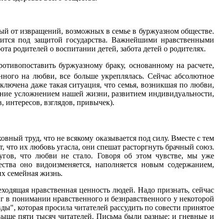
й от извращений, возможных в семье в буржуазном обществе.
одится под защитой государства. Важнейшими нравственными
ота родителей о воспитании детей, забота детей о родителях.
ротивопоставить буржуазному браку, основанному на расчете,
нного на любви, все больше укреплялась. Сейчас абсолютное
ключена даже такая ситуация, что семья, возникшая по любви,
вление усложнением нашей жизни, развитием индивидуальности,
, интересов, взглядов, привычек).
вный труд, что не всякому оказывается под силу. Вместе с тем
т, что их любовь угасла, они спешат расторгнуть брачный союз.
ругов, что любви не стало. Говоря об этом чувстве, мы уже
ества оно видоизменяется, наполняется новым содержанием,
их семейная жизнь.
еходящая нравственная ценность людей. Надо признать, сейчас
иг в понимании нравственного и безнравственного у некоторой
ы", которая просила читателей рассудить по совести принятое
свыше пяти тысяч читателей. Письма были разные: и гневные и