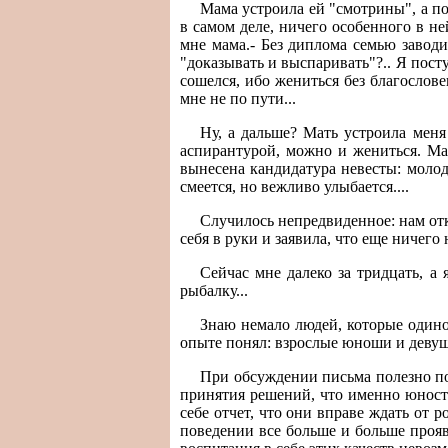
Мама устроила ей "смотрины", а по
в самом деле, ничего особенного в не
мне мама.- Без диплома семью заводи
"доказывать и выспаривать"?.. Я пост
сошелся, ибо жениться без благослов
мне не по пути...
Ну, а дальше? Мать устроила меня 
аспирантурой, можно и жениться. Ма
вынесена кандидатура невесты: молода
смеется, но вежливо улыбается....
Случилось непредвиденное: нам отка
себя в руки и заявила, что еще ничего 
Сейчас мне далеко за тридцать, а
рыбалку...
Знаю немало людей, которые одино
опыте понял: взрослые юноши и девуш
При обсуждении письма полезно под
принятия решений, что именно юность
себе отчет, что они вправе ждать от 
поведении все больше и больше проявл