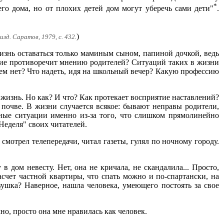
*
его дома, но от плохих детей дом могут уберечь сами дети"
.
)
зд. Саратов, 1979, с. 432.
жизнь оставаться только маминым сыном, папиной дочкой, ведь
ние противоречит мнению родителей? Ситуаций таких в жизни
 кем нет? Что надеть, идя на школьный вечер? Какую профессию
жизнь. Но как? И что? Как протекает восприятие наставлений?
 почве. В жизни случается всякое: бывают неправы родители,
ные ситуации именно из-за того, что слишком прямолинейно
Неделя" своих читателей.
м смотрел телепередачи, читал газеты, гулял по ночному городу.
 дом невесту. Нет, она не кричала, не скандалила... Просто,
асчет частной квартиры, что спать можно и по-спартански, на
евушка? Наверное, нашла человека, умеющего постоять за свое
но, просто она мне нравилась как человек.