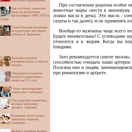
Виктории Андреяновой
При составлении рациона особое в
Как это было: советская
животные жиры свести к минимуму. 
мода на колоритных
ложки масла в день). Эти масла - со
фотографиях 1960-1970-х
годов
салаты и так далее); если применять и
Самая большая коллекция
Вообще-то мужчины чаще всего не 
исторических костюмов
собрана в Эрмитаже
Будьте внимательны! С углеводами шу
относится и к жирам. Когда вы пе
блюдами.
Зато рекомендуется снятое молоко
Будущее старение
женщины видно в лице ее
способностью очищать наши артерии о
матери
Полезны они и людям, занимающимся 
при ревматизме и артрите.
Ожирение в пожилом
возрасте укорачивает
жизнь на 3,5 года
Спорт предотвращает
старческое слабоумие
Три здоровые привычки,
которые замедляют
процесс старения
Рождение детей может
замедлять старение
женщины
Возраст человека можно