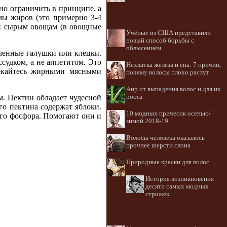
но ограничить в принципе, а
мы жиров (это примерно 3-4
ь к сырым овощам (в овощные
Учёные из США представили
новый способ борьбы с
облысением
ленные галушки или клецки.
судком, а не аппетитом. Это
Нехватка железа и сна: 7 причин,
лекайтесь жирными мясными
почему волосы плохо растут
Аир от выпадения волос и для их
роста
м. Пектин обладает чудесной
го пектина содержат яблоки.
10 модных причесок осенью/
го фосфора. Помогают они и
зимой 2018-19
Волосы человека оказались
прочнее шерсти слона
Природные краски для волос
История возникновения
десяти самых модных
стрижек.