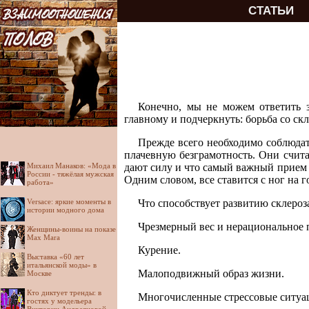
СТАТЬИ
Конечно, мы не можем ответить 
главному и подчеркнуть: борьба со скл
Прежде всего необходимо соблюдат
плачевную безграмотность. Они счита
Михаил Манаков: «Мода в
дают силу и что самый важный прием п
России - тяжёлая мужская
Одним словом, все ставится с ног на г
работа»
Versace: яркие моменты в
Что способствует развитию склероз
истории модного дома
Чрезмерный вес и нерациональное 
Женщины-воины на показе
Max Mara
Курение.
Выставка «60 лет
итальянской моды» в
Малоподвижный образ жизни.
Москве
Кто диктует тренды: в
Многочисленные стрессовые ситуа
гостях у модельера