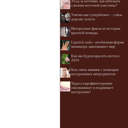
Уход за ногтями: как избежать
слоения ногтевой пластины?
Улитки как супербизнес – слизь
дороже золота
Интересные факты из истории
красной помады
Lipstick nails - необычная форма
маникюра завоевывает мир
Как мы будем красить ногти в
2019
Как снять макияж с помощью
натуральных ингредиентов
Чудеса парафинотерапии:
омолаживает и поднимает
настроение!