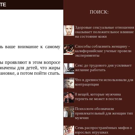
ТЕ
ПОИСК:
Здоровые сексуальные отношения
оказывает положительное влияние
на состояние кожи
чь ваше внимание к самому
Способы соблазнить женщину -
калифорнийские ученые провели
эксперименты
ны проявляют в этом вопросе
Секс до трудового дня усиливает
значены для детей, что жиры
желание работать
ановке, а потом пойти спать.
Что в древности использовали для
контрацепции
8 вещей, которые мужчина
терпеть не может в постели
Психологи обозначили
привлекательный для женщин тип
мужчин
Семь распространённых мифов о
взрослых игрушках