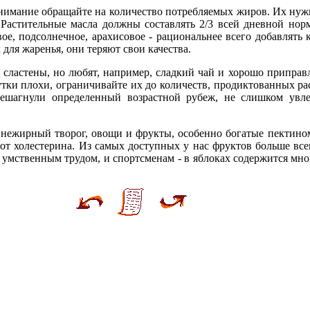
нимание обращайте на количество потребляемых жиров. Их нуж
Растительные масла должны составлять 2/3 всей дневной нор
евое, подсолнечное, арахисовое - рациональнее всего добавлят
х для жаренья, они теряют свои качества.
сластены, но любят, например, сладкий чай и хорошо приправ
тки плохи, ограничивайте их до количеств, продиктованных рас
решагнули определенный возрастной рубеж, не слишком ув
, нежирный творог, овощи и фрукты, особенно богатые пектино
т холестерина. Из самых доступных у нас фруктов больше все
умственным трудом, и спортсменам - в яблоках содержится мно