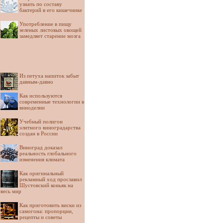
узнать по составу
бактерий в его кишечнике
Употребление в пищу
зеленых листовых овощей
замедляет старение мозга
Из петуха напиток забыт
давным-давно
Как используются
современные технологии в
виноделии
Учебный полигон
элитного виноградарства
создан в России
Виноград доказал
реальность глобального
изменения климата
Как оригинальный
рекламный ход прославил
Шустовский коньяк на
весь мир
Как приготовить виски из
самогона: пропорции,
рецепты и советы