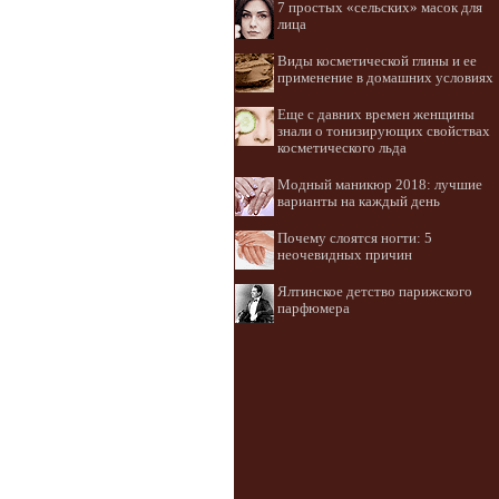
7 простых «сельских» масок для
лица
Виды косметической глины и ее
применение в домашних условиях
Еще с давних времен женщины
знали о тонизирующих свойствах
косметического льда
Модный маникюр 2018: лучшие
варианты на каждый день
Почему слоятся ногти: 5
неочевидных причин
Ялтинское детство парижского
парфюмера