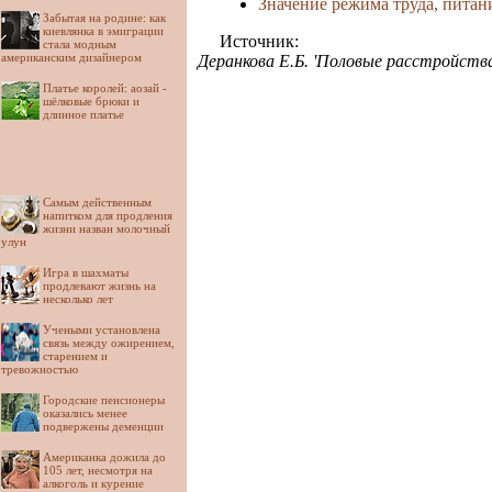
Значение режима труда, питан
Забытая на родине: как
киевлянка в эмиграции
Источник:
стала модным
американским дизайнером
Деранкова Е.Б. 'Половые расстройства
Платье королей: аозай -
шёлковые брюки и
длинное платье
Самым действенным
напитком для продления
жизни назван молочный
улун
Игра в шахматы
продлевают жизнь на
несколько лет
Учеными установлена
связь между ожирением,
старением и
тревожностью
Городские пенсионеры
оказались менее
подвержены деменции
Американка дожила до
105 лет, несмотря на
алкоголь и курение