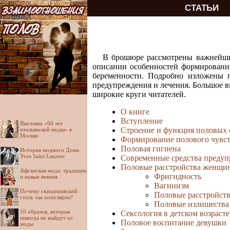
СТАТЬИ
В брошюре рассмотрены важнейшие
описании особенностей формирования
беременности. Подробно изложены 
предупреждения и лечения. Большое в
широкие круги читателей.
О книге
Вступление
Выставка «60 лет
Строение и функция половых
итальянской моды» в
Москве
Формирование полового чувс
Половая гигиена
История модного Дома
Yves Saint Laurent
Современные средства предуп
Половые расстройства женщи
Афганская мода: традиции
Фригидность
и новые веяния
Вагинизм
Почему скандинавский
Половые расстройств
стиль так популярен?
Половые излишества
10 образов, которые
Сексология в детском возрасте
никогда не выйдут из
Половое воспитание девушки
моды