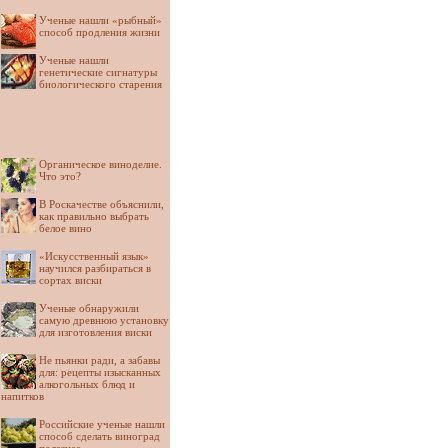
Ученые нашли «рыбный»
способ продления жизни
Ученые нашли
генетические сигнатуры
биологического старения
Органическое виноделие.
Что это?
В Роскачестве объяснили,
как правильно выбрать
белое вино
«Искусственный язык»
научился разбираться в
сортах виски
Ученые обнаружили
самую древнюю установку
для изготовления виски
Не пьянки ради, а забавы
для: рецепты изысканных
алкогольных блюд и
напитков
Российские ученые нашли
способ сделать виноград