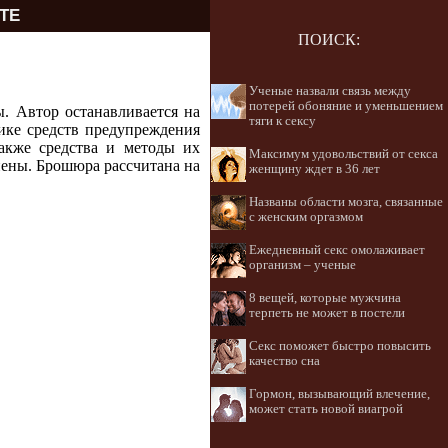
ТЕ
ПОИСК:
Ученые назвали связь между
потерей обоняние и уменьшением
 Автор останавливается на
тяги к сексу
ике средств предупреждения
акже средства и методы их
Максимум удовольствий от секса
иены. Брошюра рассчитана на
женщину ждет в 36 лет
Названы области мозга, связанные
с женским оргазмом
Ежедневный секс омолаживает
организм – ученые
8 вещей, которые мужчина
терпеть не может в постели
Секс поможет быстро повысить
качество сна
Гормон, вызывающий влечение,
может стать новой виагрой