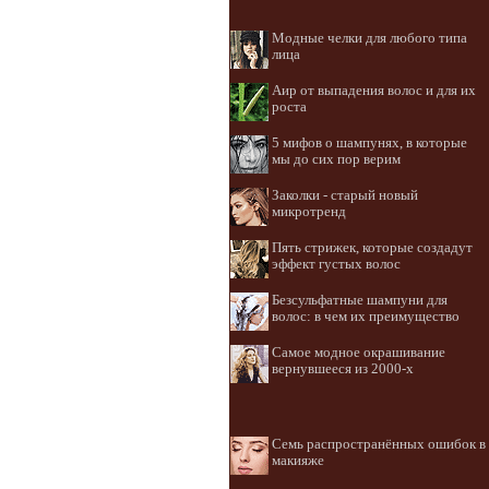
Модные челки для любого типа
лица
Аир от выпадения волос и для их
роста
5 мифов о шампунях, в которые
мы до сих пор верим
Заколки - старый новый
микротренд
Пять стрижек, которые создадут
эффект густых волос
Безсульфатные шампуни для
волос: в чем их преимущество
Самое модное окрашивание
вернувшееся из 2000-х
Семь распространённых ошибок в
макияже