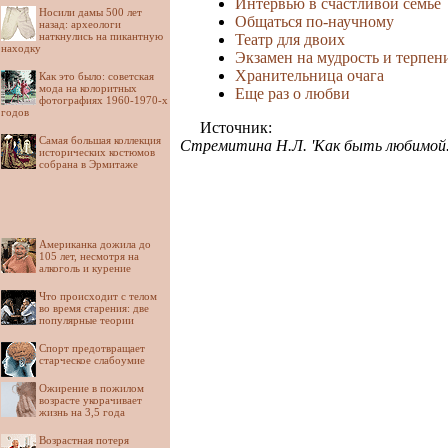
Интервью в счастливой семье
Носили дамы 500 лет
Общаться по-научному
назад: археологи
наткнулись на пикантную
Театр для двоих
находку
Экзамен на мудрость и терпен
Хранительница очага
Как это было: советская
мода на колоритных
Еще раз о любви
фотографиях 1960-1970-х
годов
Источник:
Самая большая коллекция
Стремитина Н.Л. 'Как быть любимой...
исторических костюмов
собрана в Эрмитаже
Американка дожила до
105 лет, несмотря на
алкоголь и курение
Что происходит с телом
во время старения: две
популярные теории
Спорт предотвращает
старческое слабоумие
Ожирение в пожилом
возрасте укорачивает
жизнь на 3,5 года
Возрастная потеря