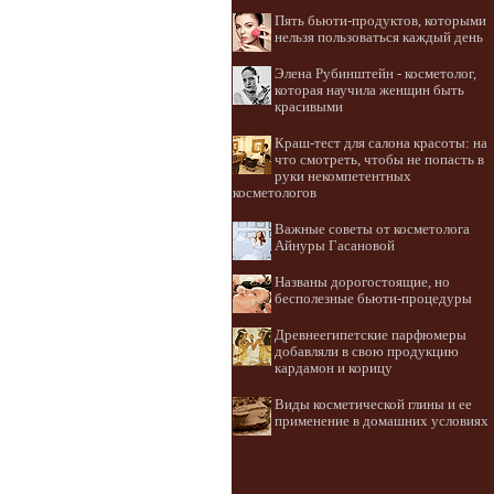
Пять бьюти-продуктов, которыми
нельзя пользоваться каждый день
Элена Рубинштейн - косметолог,
которая научила женщин быть
красивыми
Краш-тест для салона красоты: на
что смотреть, чтобы не попасть в
руки некомпетентных
косметологов
Важные советы от косметолога
Айнуры Гасановой
Названы дорогостоящие, но
бесполезные бьюти-процедуры
Древнеегипетские парфюмеры
добавляли в свою продукцию
кардамон и корицу
Виды косметической глины и ее
применение в домашних условиях