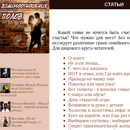
СТАТЬИ
Какой семье не хочется быть сча
счастья? Что нужно для него? Без 
исследует различные грани семейного 
Для широкого круга читателей.
О книге
Не поле битвы...
С чего все началось
Историк моды об
НОТ в семье, или Где взять вр
эволюции женского
делового дресс-кода
Приходи на чашку чаю
Покупка или прогулка?
Дизайнер Жульен Фурнье:
мода будущего
Все таланты - в копилку семьи
невозможна без
Стимул или обуза?
технологий
День открытой игры
Михаил Манаков: «Мода в
Возьмемся за руки с детьми
России - тяжёлая мужская
Холостяк и холостячка анфас 
работа»
Бунт на корабле, или Еще раз 
Выставка «60 лет
Выбираем спутника - выбирае
итальянской моды» в
Секрет привлекательной жен
Москве