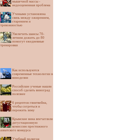
мышечной массы -
недооцененная проблема
Учеными установлена
связь между ожирением,
старением и
тревожностью
Увеличить шансы 70-
летним дожить до 80
помогут ежедневные
тренировки
Как используются
современные технологии в
виноделии
Российские ученые нашли
способ сделать виноград
полезнее
6 рецептов глинтвейна,
чтобы согреться и
пережить зиму
Крымские вина впечатлили
дегустационную
комиссию престижного
азиатского конкурса
Учебный полигон