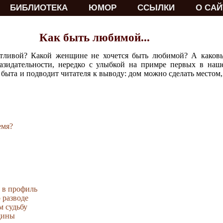
БИБЛИОТЕКА
ЮМОР
ССЫЛКИ
О САЙ
Как быть любимой...
стливой? Какой женщине не хочется быть любимой? А каковы
назидательности, нередко с улыбкой на примре первых в на
быта и подводит читателя к выводу: дом можно сделать местом,
емя?
и в профиль
о разводе
м судьбу
щины