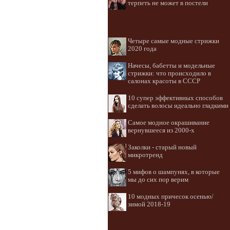
терпеть не может в постели
Четыре самые модные стрижки
2020 года
Начесы, бабетты и модельные
стрижки: что происходило в
салонах красоты в СССР
10 супер эффективных способов
сделать волосы идеально гладкими
Самое модное окрашивание
вернувшееся из 2000-х
Заколки - старый новый
микротренд
5 мифов о шампунях, в которые
мы до сих пор верим
10 модных причесок осенью/
зимой 2018-19