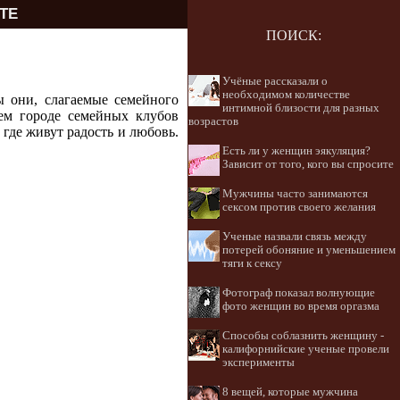
ТЕ
ПОИСК:
Учёные рассказали о
необходимом количестве
 они, слагаемые семейного
интимной близости для разных
шем городе семейных клубов
возрастов
 где живут радость и любовь.
Есть ли у женщин эякуляция?
Зависит от того, кого вы спросите
Мужчины часто занимаются
сексом против своего желания
Ученые назвали связь между
потерей обоняние и уменьшением
тяги к сексу
Фотограф показал волнующие
фото женщин во время оргазма
Способы соблазнить женщину -
калифорнийские ученые провели
эксперименты
8 вещей, которые мужчина